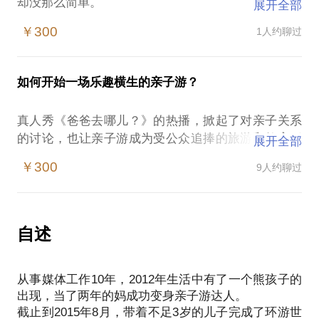
却没那么简单。
展开全部
初为人父人母，你们是否在为小宝贝的“湿疹”、“尿布
￥300
1人约聊过
疹”而烦恼不已？面对“状况百出”的宝宝，“烦恼”的爸
妈你们都准备好了吗？
如果你的生活因为宝宝的到来被颠覆得乱七八糟，我
如何开始一场乐趣横生的亲子游？
愿意和你聊聊育儿的这些事：
如何让你做一个有宝宝、有自己、也有生活的小潮
真人秀《爸爸去哪儿？》的热播，掀起了对亲子关系
妈；
的讨论，也让亲子游成为受公众追捧的旅游和教育形
展开全部
如何让你的宝宝在三个月断掉夜奶睡一整晚觉；
式。
如何让宝宝不抱着睡；
￥300
9人约聊过
为什么选择亲子游？亲子游实际上是孩子们感受社会
如何让宝宝不怕陌生人；
人生的一次体验，不管他们看到了什么，听到了什
以及关于宝宝的一切问题。
么，都将在生命中留下印记。家长和孩子也可以在一
这些没孩子的人眼里的芝麻事儿，是你这半年要一一
个轻松欢乐的环境下互相交流，一同分享，一同成
自述
长。孩子们也能体验到父母真诚的陪伴和无声的爱。
那么问题来了，如何带着自己的孩子来一场有乐趣有
从事媒体工作10年，2012年生活中有了一个熊孩子的
文化的亲子游？在我31岁这一年，带着不到3岁的孩
出现，当了两年的妈成功变身亲子游达人。
子完成了环球旅行，在触及过世界上30多个地区后，
截止到2015年8月，带着不足3岁的儿子完成了环游世
我可以与你分享的是：