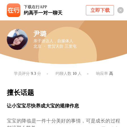
下载在行APP
立即下载
约高手一对一聊天
尹璐
亲子游达人，自媒体人
北京 ・ 世贸天阶 三里屯
学员评分
9.3
分
约聊人数
10
人
响应率
高
擅长话题
让小宝宝尽快养成大宝的规律作息
宝宝的降临是一件十分美好的事情，可是成长的过程