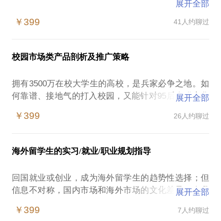
展开全部
曾舒煜，实习僧CEO（国内最大的实习平台，1000万
￥399
41人约聊过
学生用户）和HiAll创始人（国内第一家雇主品牌领域
上市公司）创始人。拥有15年人力资源、雇主品牌、
职业咨询从业经验，期间为近200家世界500强、腾
校园市场类产品剖析及推广策略
讯、华为等国内一流公司提供人力资源和招聘服务，
并在行业里面独创提出《独角兽公司人才解码》，帮
拥有3500万在校大学生的高校，是兵家必争之地。如
初创公司吸引A级人才，提升组织能力，支撑业务发
何靠谱、接地气的打入校园，又能针对95后人群变化
展开全部
展。
不断创新，困扰很多企业、品牌和创业者
￥399
26人约聊过
在这样的情况下，对校园市场感兴趣的企业、品牌或
招聘是当下一个热门话题，尤其是创业公司或初创团
创业者容易遭遇：
队，品牌知名度不高，薪酬竞争力一般，招来的人要
产品或品牌定位模糊不清晰
么眼高手低要么流失很快。
海外留学生的实习/就业/职业规划指导
目标学生画像宽泛，痛点和痒点不明确
校园推广和活动方式老化，产出无法衡量
在这样的情况下，创业者要从以下几个方面思考： 人
回国就业或创业，成为海外留学生的趋势性选择；但
校园渠道缺乏资源，依赖第三方
才画像和人才地图：什么样的人适合公司，并能在创
信息不对称，国内市场和海外市场的文化差异，自我
展开全部
校园团队能力不强流动性高
业公司成功，他们标签是什么，在哪？
认知不清晰等困扰海外留学生
我在我拥有14年在校园市场摸爬滚打的经验，创立了
￥399
7人约聊过
在这样的情况下，希望回国就业和创业的海外中国留
第一家国内上市的雇主品牌公司（HiAll），帮助数百