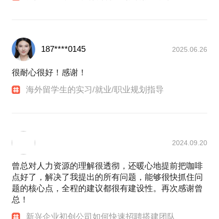
大学生心智 海外学生如何在国内实习、就业和创业
招聘是科学与艺术的结合，如何创新和高效的将企业
与候选人连接，并且筛选到最适合的人希望我的经验
能够帮到你。
187****0145
2025.06.26
3、校园市场是一个红海也是一个蓝海，既有激烈的竞
很耐心很好！感谢！
争，也有巨大的机会，我可以借助我10余年经验，帮
助你快速梳理校园市场切入点、落地策略及关键资源
海外留学生的实习/就业/职业规划指导
对接
4、海外留学生有自己很多独特优势，包括英语、跨文
化交流、抗压能力，但他们回国就业面临巨大的信息
不对称和时间不确定性，我借助我的资源和经验，帮
2024.09.20
曾总对人力资源的理解很透彻，还暖心地提前把咖啡
点好了，解决了我提出的所有问题，能够很快抓住问
题的核心点，全程的建议都很有建设性。再次感谢曾
总！
新兴企业初创公司如何快速招聘搭建团队