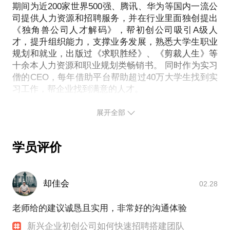
就业平台（实习僧）落地人工智能在教育和人力资源
期间为近200家世界500强、腾讯、华为等国内一流公
提升等
提前发给我，方便我做更精确的准备，提升见面效
的实践。
司提供人力资源和招聘服务，并在行业里面独创提出
量身定制下一步执行计划
《独角兽公司人才解码》，帮初创公司吸引A级人
所需要的关键资源和机会的对接
他能帮你解决这些问题：
才，提升组织能力，支撑业务发展，熟悉大学生职业
PS.在选择与我见面前，请把你的问题更具体化。毕
规划和就业，出版过《求职胜经》、《剪裁人生》等
人工智能到底有没有用？（既不能被神话，更不能被
竟一小时的谈话只能解决一个小问题。请把你的问题
十余本人力资源和职业规划类畅销书。 同时作为实习
低估）
提前发给我，方便我做更精确的准备，提升见面效
僧的CEO，每年借助平台帮助超过40万大学生找到实
人工智能+人力资源，切入点在哪？如何考虑中美两
习工作，帮企业找到满意的人才。
地行业的差异？
应该搭建自己的人工智能团队，还是接入外部资源实
这个时代是人才的时代，谁掌握了人才，就赢得一
展开全部
现？
切。过去十余年，我都在做一件事情，如何帮企业更
好的吸引和甄选出适合的人才，如何帮人才找到更适
学员评价
合的职业，归纳我希望分享的几方面话题：
1、如何用市场的思维，玩转招聘； 如何快速构建公
司雇主品牌，吸引到最适合的人才； 如何用互联网技
却佳会
02.28
术、社群和大数据思维，提升招聘效果；
老师给的建议诚恳且实用，非常好的沟通体验
2、初创和潜在独角兽公司，如何快速需要A级人才 如
新兴企业初创公司如何快速招聘搭建团队
何开拓校园市场，将你的品牌和产品迅速占领3500万