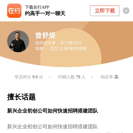
下载在行APP
立即下载
约高手一对一聊天
曾舒煜
连续创业者，实习僧CEO
成都 ・ 北京/上海/深圳/成都
学员评分
9.6
分
约聊人数
79
人
响应率
高
擅长话题
新兴企业初创公司如何快速招聘搭建团队
新兴企业初创公司如何快速招聘搭建团队