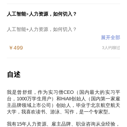
亮点提炼：如何快速提炼出公司对于人才的关键吸引
学生容易遭遇：
家一线品牌公司进入校园市场、推广品牌和吸引人
点；
对国内就业/创业市场不了解，无论是各行各业人才需
才；作为国内最大的实习就业平台（实习僧）的
人工智能+人力资源，如何切入？
传播和渠道：如何快速通过口口相传和人脉；
求、招聘标准/流程/潜规则，或是国内创业环境/投资
CEO，每年帮助数十万的企业招聘大学生，推广品
筛选：如何有效选拔出适合的人，能力和文化价值观
的现状
牌，占领市场。
人工智能+人力资源，如何切入？
都符合
自我认知和定位不清晰，如何发挥自身优势，找到一
我愿意与你分享的内容包括：
保留：如何提升入职率、降低流失率
展开全部
份自己喜欢感兴趣且匹配国内市场需求有未来的工作
校园市场现有格局、玩家、变化和未来趋势
曾舒煜，实习僧CEO（国内最大的实习平台，1000万
缺乏求职和就业的切入点，包括择业方向、应聘技巧
￥499
3人约聊过
产品核心价值提炼、定位，及目标学生群体的分层、
学生用户）和HiAll创始人（国内第一家雇主品牌领域
他在10余年人力资源从业经验，为近200家世界500
等
画像
上市公司）创始人。拥有15年人力资源、雇主品牌、
强、腾讯、华为等国内一流公司提供基于移动互联网
我有：
校园推广如何线上结合线下，借助口碑和新媒体传播
职业咨询从业经验，期间为近200家世界500强、腾
的雇主品牌和招聘服务，并在行业里面独创提出《独
十三年个人求职、规划和创业方面丰富经验，并出版
引爆
讯、华为等国内一流公司提供人力资源和招聘服务，
角兽公司人才解码》，帮创业公司、初创团队吸引A
自述
权威书籍
投入产出如何衡量、如何管理过程中的KPI
并在行业里面独创提出《独角兽公司人才解码》，帮
级人才，提升组织能力，支撑业务发展。
帮助近300家世界500强和国内顶尖公司进行人才招聘
如何整合校园资源（校方、社团、意见领袖、合作方
初创公司吸引A级人才，提升组织能力，支撑业务发
和标准制定
等）
我是曾舒煜，作为实习僧CEO（国内最大的实习平
展。
他将与你分享的内容包括：
作为国内最大的大学生就业和实习平台（实习僧），
如何以老带新，结合各个区域特点组建自己的校园团
台，1000万学生用户）和HiAll创始人（国内第一家雇
现状诊断；
每年帮助40万人成功实习就业
主品牌领域上市公司）创始人，毕业于北京航空航天
队，并每年更新
在人工智能方面，他是HRTech全球大会最早期中国参
方法和工具；
我愿意与你分享的内容包括：
大学，我喜欢读书、游泳、写作，是一个专家型。
帮助制定下一步执行计划，并对接所需的关键资源
会者，常年研究和关注技术趋势，并与来自硅谷的全
最佳实践；
结合个人需求系统全面的理解国内就业/创业市场
PS.在选择与我见面前，请把你的问题更具体化。毕
球最领先的人工智能团队合作，依托国内最大的实习
行业概览和资源提供。
针对性的进行个人优势提炼、切入点分析、应聘技巧
我有15年人力资源、雇主品牌、职业咨询从业经验，
竟一小时的谈话只能解决一个小问题。请把你的问题