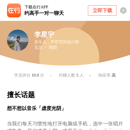
下载在行APP
立即下载
约高手一对一聊天
李星宇
音乐人，声音空间设计师
北京 ・ 朝阳
学员评分
10.0
分
约聊人数
5
人
响应率
高
擅长话题
想不想以音乐「虚度光阴」
当我们每天习惯性地打开电脑或手机，选中一张唱片