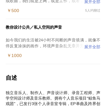
或歌曲，我们或是上网，或是工作，或者，只是因为
展开全部
有了声音而不那么寂寞。但有多少人会认认真真、从
￥500
5人约聊过
头到尾地欣赏他们？在节奏如此迅速的城市里，我们
其实渐渐忘记了音乐所带来的快乐。
记得在我发行第二张专辑的时候，我最终取消了作为
教你设计公共／私人空间的声音
常规载体的CD，而选择黑胶及数字下载的方式。几个
月前，我费尽周折，从欧洲把唱片“私运”回国。或许
如今我们的生活被24小时不间断的声音填满，就像不
也是一厢情愿，但我希望可以带给每一个买我专辑的
停反复涂抹的画作，环境声音杂乱无章并无时无刻影
展开全部
人一种“新”的感受。
响着每一个人。
我们曾为一张稀有的唱片聚在一起，谈天说地，细细
￥1000
当我们进入餐厅，或者书店、画廊甚至公共广场，我
品味每一处旋律；又曾从书架上最熟悉的位置抽出某
们潜移默化地在被声音影响着情绪。嘈杂的对话，反
张专辑放进唱机，然后拉起心爱的人的手一同舞蹈；
复出现的刺耳的音调，不合时宜的音乐等等，都能让
也曾经捧着随身听坐在公园的长凳上，看着徐徐摆动
我们的心情大打折扣。但我们会乐于接受轻声低语，
自述
的湖水发呆。那样的快乐，如今都迷失在了所谓“有
又或者是舒服的水流声，风吹过树叶的沙沙声。
用”的意义里。
声音可以被控制，被改变，被制造，被设计。当然，
是的，我不会给你任何就业指导，也不会教你如何用
独立音乐人、制作人、声音设计师、录音工程师、声
如果你觉得它足够重要的话。
一分钟写出一首歌曲。我所做的只是去“浪费”你的时
学空间设计师及音乐教师。拥有个人音乐项目“鲸鱼马
我能帮助你：
戏团”，已发行3张个人录音室专辑，EP单曲及跨界创
控制环境噪声；