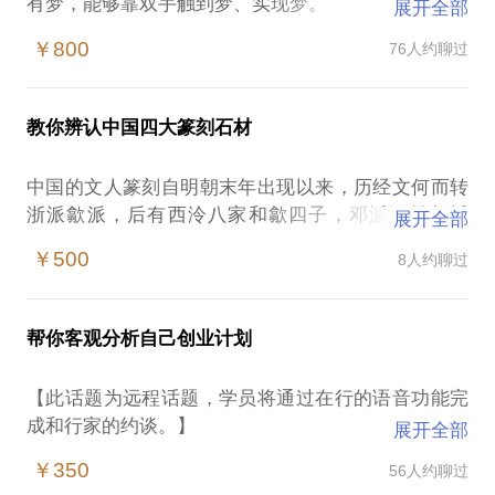
有梦，能够靠双手触到梦、实现梦。
展开全部
创业家如何找到天使投资人，创业家如何打动天使投
￥800
76人约聊过
资人？
投资人通常偏好了解创业团队和产品的哪些方面？
怎样用3分钟吸引投资人的注意？
教你辨认中国四大篆刻石材
如何做出一份专业的合乎逻辑的商业计划书？（事实
上，商业计划书的逻辑就是投资者的逻辑。）
中国的文人篆刻自明朝末年出现以来，历经文何而转
是刚需吗？高频吗？高客单价吗？
浙派歙派，后有西泠八家和歙四子，邓派再转赵撝
展开全部
竞争对手在干什么？
叔，昌硕叔儒白石，风采各异，蔚为大观。篆刻艺术
创业主要的风险在哪里？
￥500
8人约聊过
是篆法、刀法、章法、意境和美石的有机结合，缺一
有没有可以遵循的总体逻辑？
不可。石材的美妙与否对一枚印章的可把玩程度有决
……
定性的影响。你认识印材吗？能看出来这个石头是寿
这些问题一定萦绕在每个创业者的心头。如果你遇到
帮你客观分析自己创业计划
山、青田、昌化、巴陵抑或最近被封为中国第五大印
了以上问题之一，那不妨和我探讨一番，我将告诉
石的“老挝石”，还是不值钱的青海石广西石辽石萧山
你：
【此话题为远程话题，学员将通过在行的语音功能完
红？当你看到一枚黄澄澄的石头，你能分辨它是寿山
创业的目的到底是什么，是什么让你奋不顾身，全身
成和行家的约谈。】
展开全部
黄高山、黄杜陵、黄芙蓉、还是山秀园、山仔濑、连
心创业？
如果你是第一次创业，对创业所要求的素质、资源以
江黄、昌化黄、广西黄？还是真正的上中阪的田黄、
￥350
56人约聊过
作为创业者，你准备好了吗？
及对将会遇到的挑战和困难尚无清晰概念的勇者，或
牛蛋田、鹿目田？还是干脆是用黄颜料煮出来的假石