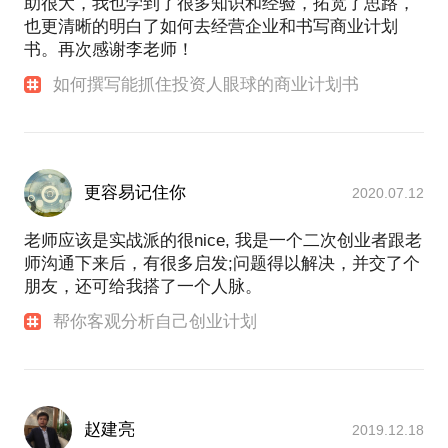
助很大，我也学到了很多知识和经验，拓宽了思路，
西北的豪爽。我好金石书画，文房四宝，每周跑上海
也更清晰的明白了如何去经营企业和书写商业计划
古玩市场是必须的娱乐。告诉大家一个小秘密，上海
书。再次感谢李老师！
的某个地方藏着全中国最便宜的的古玩地摊，经常跑
跑绝对有收获，想了解详情的快来约我吧。
如何撰写能抓住投资人眼球的商业计划书
想对我了解更多，欢迎收听我的小讲：
5步职业法判断职业机会 加入创业公司才不后悔
（同时您也可以截屏保存带有此二维码的页面；之后
在微信“扫一扫”中打开相册，选中刚刚截屏的图片，
更容易记住你
2020.07.12
老师应该是实战派的很nice, 我是一个二次创业者跟老
师沟通下来后，有很多启发;问题得以解决，并交了个
朋友，还可给我搭了一个人脉。
帮你客观分析自己创业计划
赵建亮
2019.12.18