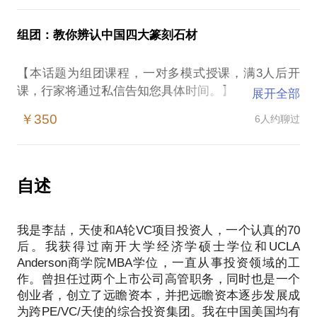
投资人的思考逻辑是怎样的？投资人怎么判断项目可
许应该深入想想这些问题：
头？
行与否？
你对即将从事的创业领域，是不是有真正的了解，有
当一枚枚古旧印石静静躺在地摊或者柜台里，你能慧
组团：教你辨认中国四大篆刻石材
有没有大体可以遵循的范式？
没有积累；
眼辨别砂砾中的金子吗？当今收藏正盛，绝大多数人
投资人怎么快速判断项目？
你的创业伙伴是谁？他们为什么会跟你在一起;
都关注玉器、瓷器、陶器，以至于字画杂项，小小的
【本话题为组团课程，一对多模式授课，满3人后开
投资人的否定意味着项目不好吗？
你有什么资源、历史优势、背景能够在行业中脱颖而
不起眼的印章反而很少有人研究。然而，位于上海这
课，行家将通过私信告知您具体时间。】
展开全部
出；
个苏杭文化圈的中心，美石美章可以说出现概率很
中国的文人篆刻自明朝末年出现以来，历经文何而转
你要做的事情、你计划开发的产品是不是填补了确实
￥350
6人约聊过
大。如果要统计在上海古玩市场能捡到的漏，印石绝
浙派歙派，后有西泠八家和歙四子，邓派再转赵撝
的需求，有真正的竞争力；
对占了很大一部分。至于全国其它地方，懂石头的人
叔，昌硕叔儒白石，风采各异，蔚为大观。篆刻艺术
你对新公司运营中的困难和挑战考虑清楚没有；
更是凤毛麟角，这时捡漏的可能性就更大了。
是篆法、刀法、章法、意境和美石的有机结合，缺一
你了解投资人圈子吗，你能找到投资人吗，吸引创投
美石有的晶莹剔透，有的温润可人，有的蓝星点点，
不可。石材的美妙与否对一枚印章的可把玩程度有决
自述
我们应该做好哪些准备？
有的桃花嫣红，更不要提石帝田黄的莹腻娇黄，石后
定性的影响。你认识印材吗？能看出来这个石头是寿
我是资深的投资人，从业伊始就始终在一级市场投资
芙蓉的细腻温润，就像小孩皮肤，吹弹得破，美不胜
山、青田、昌化、巴陵抑或最近被封为中国第五大印
领域。曾经做过上市公司高管、曾经接受过美国
收。如果能够对石头有更多了解和知识，你的人生一
我是李喆，天使和A轮VC项目投资人，一个认真的70
石的“老挝石”，还是不值钱的青海石广西石辽石萧山
Top10商学院培训、自己其实也是创业者的一份子。
定会更加精彩，因为每一块石头都可能藏着奇迹。和
后。我获得过南开大学经济学硕士学位和UCLA
红？当你看到一枚黄澄澄的石头，你能分辨它是寿山
我开创的远瞻股权投资其实也是创业企业。我已经投
Anderson商学院MBA学位，一直从事投资领域的工
我聊聊吧，你能够：
黄高山、黄杜陵、黄芙蓉、还是山秀园、山仔濑、连
出25个项目，获得一定成功。我是无人飞行区领域世
作。曾担任过两个上市公司高管职务，同时也是一个
知道篆刻美石的基本知识和文化；
江黄、昌化黄、广西黄？还是真正的上中阪的田黄、
界第一品牌DJI大疆创新的最早机构投资人获益百倍，
创业者，创立了远瞻资本，并把远瞻资本逐步发展成
了解中国的四大印石；
牛蛋田、鹿目田？还是干脆是用黄颜料煮出来的假石
也是留学生创业典范公司禾赛科技的种子轮投资人，
为跨PE/VC/天使的综合投资集团。我在中国美国均有
亲手感受不同品种的石头；