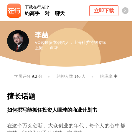
下载在行APP
立即下载
约高手一对一聊天
李喆
VC远瞻资本创始人，上海科委特约专家
上海 ・ 卢湾
学员评分
9.2
分
约聊人数
146
人
响应率
中
擅长话题
如何撰写能抓住投资人眼球的商业计划书
在这个万众创新、大众创业的年代，每个人的心中都