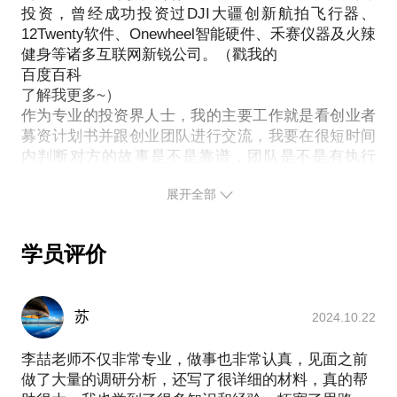
头？
同时还是在行最早的创业相关的专家，面谈过近30位
投资，曾经成功投资过DJI大疆创新航拍飞行器、
当一枚枚古旧印石静静躺在地摊或者柜台里，你能慧
12Twenty软件、Onewheel智能硬件、禾赛仪器及火辣
创业者，对第一次创业者的心态和情况有较好的把握
眼辨别砂砾中的金子吗？当今收藏正盛，绝大多数人
健身等诸多互联网新锐公司。（戳我的
相信在这些方面能为你提供帮助。
都关注玉器、瓷器、陶器，以至于字画杂项，小小的
百度百科
我愿意与你分享的内容包括：
不起眼的印章反而很少有人研究。然而，位于上海这
了解我更多~）
帮助你切实分析自己的优势长项背景目标以及劣势，
个苏杭文化圈的中心，美石美章可以说出现概率很
作为专业的投资界人士，我的主要工作就是看创业者
尽可能避免可能或者说一定会遇到的坑；
募资计划书并跟创业团队进行交流，我要在很短时间
大。如果要统计在上海古玩市场能捡到的漏，印石绝
帮助学员分析行业及竞争，分析这个行业是什么情
内判断对方的故事是不是靠谱，团队是不是有执行
对占了很大一部分。至于全国其它地方，懂石头的人
况，还适不适合早期创业加入；
力，性格上是不是适于合作和创业。因此如果要说我
更是凤毛麟角，这时捡漏的可能性就更大了。
帮助学员分析初创公司团队股权人事架构，争取在最
展开全部
在哪些方面有所经验积累，自认为应该是对创业项目
美石有的晶莹剔透，有的温润可人，有的蓝星点点，
早期就搭建一个健康的可持续发展的结构，避免已经
的可行性分析判断方面有自己的长处。
有的桃花嫣红，更不要提石帝田黄的莹腻娇黄，石后
有相当的投入后结构上出现不可逆转的问题。
此外，我的经历丰富而有趣，跌宕起伏，自认没有平
芙蓉的细腻温润，就像小孩皮肤，吹弹得破，美不胜
学员评价
PS.在选择与我见面前，请把你的问题更具体化。最
庸过一生。年轻时意气风发，幸运进入了中国最传奇
收。如果能够对石头有更多了解和知识，你的人生一
好准备一个简单的计划书，尽你所能准备就可以，不
的民营投资集团，见识过很多金融资本大佬，见过黄
定会更加精彩，因为每一块石头都可能藏着奇迹。和
金屋、高楼起，也见过虎落平阳、龙困浅滩。自己也
用完善，以便让我们在一小时左右的线上聊天尽可能
我聊聊吧，你能够：
苏
2024.10.22
曾纸醉金迷，也曾奋发苦斗以改变命运。时至不惑，
知道篆刻美石的基本知识和文化；
对于年轻人应该追求什么，怎样追求，还是有点过来
李喆老师不仅非常专业，做事也非常认真，见面之前
了解中国的四大印石；
人的发言权。
做了大量的调研分析，还写了很详细的材料，真的帮
我是一个在上海生活的兰州人，有海派的细腻也有大
亲手感受不同品种的石头；