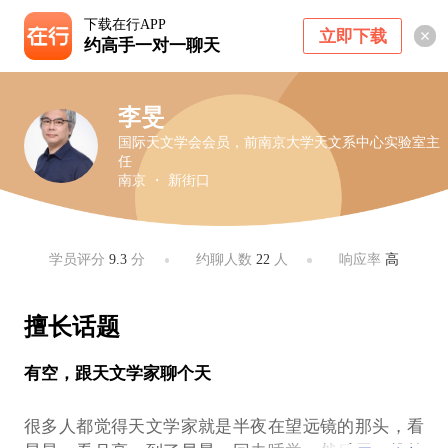
下载在行APP
立即下载
约高手一对一聊天
李旻
国际天文学会会员，前南京大学天文系中心实验室主
任
南京 ・ 新街口
学员评分
9.3
分
约聊人数
22
人
响应率
高
擅长话题
有空，跟天文学家聊个天
很多人都觉得天文学家就是半夜在望远镜的那头，看