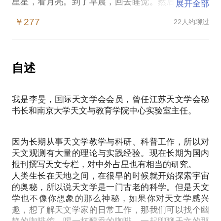
星星，看月亮。到了早晨，回去睡觉。然后用一堆符
展开全部
号算出来，某颗小行星要从地球身边擦身而过。
￥277
22人约聊过
事实上，天文学家在中国确实是个小众群体。在中国
大陆，专业天文研究人员不超过2000人，比一个地级
市的物理老师数量还少。
如果你是天文爱好者，来约见我吧！
自述
全方位向你介绍天文学家的工作；
全方位告诉你天文学工作的秘密；
我是李旻，国际天文学会会员，曾任江苏天文学会秘
关于具体的天文知识，可以在约见前提出你的问题，
书长和南京大学天文与教育学院中心实验室主任。
我来解答。
如果你还希望进一步系统地学习天文知识，那我们也
可以聊一聊如何更深入地观察、研究，相信能给你提
因为长期从事天文学教学与科研、科普工作，所以对
供一些帮助。
天文观测有大量的理论与实践经验。现在长期为国内
PS：与我见面前，请把你的问题具体化，毕竟有限的
报刊撰写天文专栏，对中外占星也有相当的研究。
时间只能解决有限的问题，也可以把你的问题提前发
人类生长在天地之间，在很早的时候就开始探索宇宙
的奥秘，所以说天文学是一门古老的科学。但是天文
学也不像你想象的那么神秘，如果你对天文学感兴
趣，想了解天文学家的日常工作，那我们可以找个幽