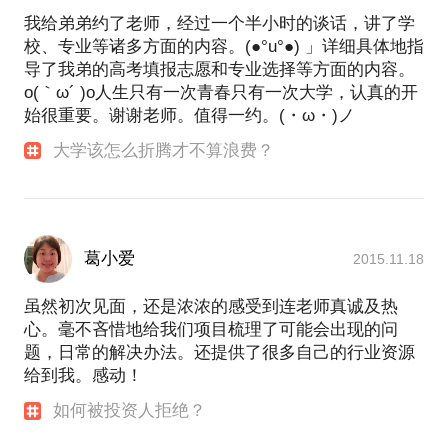
我给弟弟约了老师，经过一个半小时的谈话，讲了学
校、专业等诸多方面的内容。(●°u°●)​ 」详细具体地指
导了我弟的高考填报志愿和专业选择等方面的内容。
o(｀ω´ )o人生只有一次青春只有一次大学，认真的开
始很重要。谢谢老师。值得一约。(・ω・)ノ
大学该怎么折腾才不算浪费？
葛小爱
2015.11.18
虽然初次见面，还是浓浓的感受到连老师真诚及热
心。毫不吝惜地给我们项目梳理了可能会出现的问
题，日常的解决办法。还提供了很多自己的行业资源
给到我。感动！
如何被投资人拒绝？