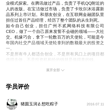
业模式探索。在腾讯做过产品，负责了手机QQ附近的
而无力完成0到60的飞跃。
人的改版。在宝洁做过市场，负责了卡玫尔沐浴露新
品系列上市计划。和朋友创业，在互联网金融团队里
担任过首任产品经理，经历了整个团队的从生到死。
如今自己创业，担任广州不贰网络科技有限公司
CEO，做了一个自己原来发誓不会碰的领域——大社
交。机缘巧合，拿下一轮数百万的天使轮，可能是今
年国内社交产品领域天使轮拿到的数额最大的投资之
一。
不是所有牛人都适合创业，不是所有风口上的项目都
值得去做，不是投资机构给的钱就是值得拿的钱。
如果你也是一个不折腾会死的人，如果你愿意忍受我
展开全部
的毒舌，欢迎与我约见。
学员评价
猪圆玉润🍐想吃粽子
2016.07.11