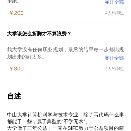
拒绝。
展开全部
我见过太多创业者盲目地寻找投资，最后被投资人各
￥200
4人约聊过
种奇怪的要求连累，甚至要拿A轮融资来填天使轮的
大坑。
作为创业者，你知道怎么和投资人沟通，什么样的项
大学该怎么折腾才不算浪费？
目适合风险投资，什么样的项目适合天使投资吗？
更重要的是，你知道自己对投资方的要求吗？
我大学没有任何职业规划，最后的结果每一步都比规
我的融资经历十分奇特，做了一个自己原来发誓不会
划出来的好太多。
展开全部
碰的领域，接触过几乎国内所有一线机构和活跃的二
大学，就是用来折腾的。要做最有趣的事，越远离主
线机构，有丰富的收好人卡的经验。最后用了半个小
￥300
2人约聊过
流越好，离经叛道最好。
时就找到合拍的投资方，拿下一轮数百万的天使轮。
而你正面临的困惑，也是我们之前面临过得。比如：
此外，我也有很多帮助很多不同行业的创业者，找到
在感兴趣的领域，有了一些拿的出手的成绩，对此却
了适合自己的投资方。
仍然有不少疑惑；
自述
抱着坦诚的心，找到一个合适的投资方，不仅能在需
明白什么是有趣的事，但有无数疑点等待被解开；
要的时候给予资金支持，更可能帮助你找到珍贵的业
面对很多可能性、很多种选择，却不明白哪个会是人
内资源。在找投资人之前，不如和我聊聊？
中山大学计算机科学与技术专业，除了写代码什么事
生的最优解；
都能干一些，属于典型的“不学无术”。
面临毕业、求职的压力，却十分迷茫。
大学做了三年公益，一直在SIFE致力于公益项目的商
欢迎你和我聊聊。我只能做到从80分到90分的提高，