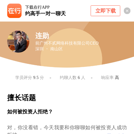
下载在行APP
立即下载
约高手一对一聊天
连勋
前广州不贰网络科技有限公司CEO
深圳 ・ 南山区
学员评分
9.5
分
约聊人数
6
人
响应率
高
擅长话题
如何被投资人拒绝？
对，你没看错，今天我要和你聊聊如何被投资人成功