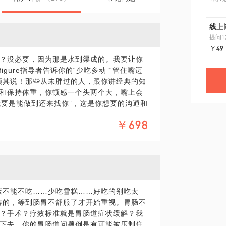
线上
提问1
￥49
？没必要，因为那是水到渠成的。我要让你
igure指导者告诉你的“少吃多动”“管住嘴迈
顾其说！那些从未胖过的人，跟你讲经典的知
和保持体重，你顿感一个头两个大，嘴上会
我要是能做到还来找你”，这是你想要的沟通和
坚持，是因势利导的动力和方法，是顺应人
￥698
，是书；让你恍然大悟的，是我；实现减肥
找我：美食前口水直流，馋癌晚期的吃货无
整？工作需要、生活交际应酬多，身不由己
刺激？怪圈：越胖越易饿，越饿越能吃，越
了，怎么破？运动太累太枯燥，不如宅着舒
你将得到：通过详实的膳食、运动、生活方
饭不能不吃……少吃雪糕……好吃的别吃太
饮食、运动和营养补充剂方案，这是营养师
铸的，等到肠胃不舒服了才开始重视。胃肠不
是打开你的心结，纠正认识误区，带你尝试
？手术？疗效标准就是胃肠道症状缓解？我
帮你检测体脂肪、肌肉量。
下去，你的胃肠道问题倒是有可能被压制住