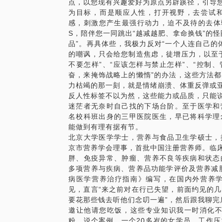
道理方法都知道，但太难做到，或没时间、
点，以您现有兴趣爱好为原点另辟蹊径，引导您
为目标，而是顺应人性，打开视野，去尝试
滴滴~减肥老司机来啦！
感，刺激您产生最强行动力，迫不及待的去体
S，陪伴您一同跳出“越减越肥、拿命换钱”的
品”。再具体些，我极力反对“一个人连自己的
【为什么做团课】
的嘲讽，只会给您制造焦虑，徒增压力，以至
经历造就观念，很多事，闭门造车是想不通
不要怎样”、“应该怎样与禁止怎样”、“控制
最在意的美味，别人却兴趣寥寥；你最痛苦
奋，来掩饰战略上的懒惰”的办法，这些方法
真的爱吃那些“美食”吗？真的是吃得多动
力枯竭的那一刻，就是情绪崩溃、体重反弹或亚
反人性标签不以为然，这些能力或品质，只能说
【于大夫的优势】
迷茫者无奈时自己找的下场台阶。至于医学和
名校科班出身的三甲医院医生，早已将科学理
临床经验丰富：对2000+肥胖或三高患者
能做到有理有据有节。
独特个人经历：曾经190+斤的胖子，想明
北京大学医学学士，营养与食品卫生学硕士，
天生的段子手：不会讲相声的营养师不是好
京市营养学会理事，首批中国注册营养师。临床
前，随手评论一个微博新闻，点赞量6000
胖、免疫异常、肿瘤、营养不良等疾病和状态
多项营养与疾病、营养品功能学评价及营养减肥
病医学营养治疗指南》编写，在国内外营养学
【团课内容形式】
见，直言“来之前对在行已失望，前面约见的
于大夫带你逛市集、选食物，边逛边聊，分
要花那些钱去听他们念叨一遍”，然后跟我聊完
美味，绕过商业宣传陷阱，合理搭配出健康
邀让他请您吃饭，这些专业知识我一时消化不
粉。说个案例。一个20多岁的女学员，工作