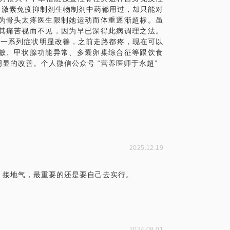
你也做好课前课后功课哦，务必有备而来！
，激素免疫抑制剂生物制剂中药都用过，却只能对
为骨头太疼医生限制她运动而体重逐渐超标。虽
其痛苦视而不见，因为早已深得此病调理之法。
等一系列症状明显改善，之前走路都疼，现在可以
敏、甲状腺功能异常、多囊卵巢综合征等跟饮食
显的改善。个人微信公众号 “营养医师于永超”
健康食物
，与小伙伴们一起继续成长继续瘦
2025.12.19
。接地气，最重要的还是要自己去实行。
2024.08.01