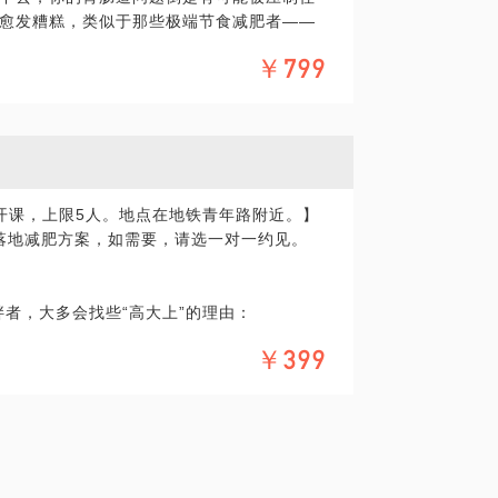
愈发糟糕，类似于那些极端节食减肥者——
组队去刷各种驻京办，甚至专程到某城市去
。那破罐子破摔？亡羊补牢晚不晚？不晚！
，也不用跑步举铁，却轻轻松松瘦了30斤！
￥799
要给它合适的原料和条件。怎讲？胃肠“三分
货，不 可 能 胖！
养”回去。食物吃到嘴里不代表营养，中间复杂
所需之养”。不要迷信“通吃”的秘籍，没有万
、安全及可行，缺一不可。本话题目标明确
建其平衡。如果你有以下生活习惯：饥饱不
咸辣油腻、咖啡依赖、爱吃冷饮、饮酒、熬
开课，上限5人。地点在地铁青年路附近。】
等。如果你已经出现下列症状：身体沉重不
并落地减肥方案，如需要，请选一对一约见。
冷、大便稀或黏马桶、易饿、食量大、大便
不振、恶心、胃胀气、消化不良、胃痛、怕
列疾病：胃食管反流、慢性胃炎、肠易激综
胖者，大多会找些“高大上”的理由：
题方案，对增重（增肥）亦有效，还有对自
湿性关节炎、溃疡性结肠炎、红斑狼疮等有辅
￥399
于现世！
切入点，基于最新检测技术和研究进展，结
顶端，不是为了来吃素的！
接地气儿的方法，维持稳定的健康效果。
多补，多补就胖……
胃食管反流（反流性食管炎）和肠易激综合
立刻腹泻，甚至心情变化也会立刻腹泻，颇为苦
？给人安全感？
维溴铵（得舒特）和各种益生菌，但效果很