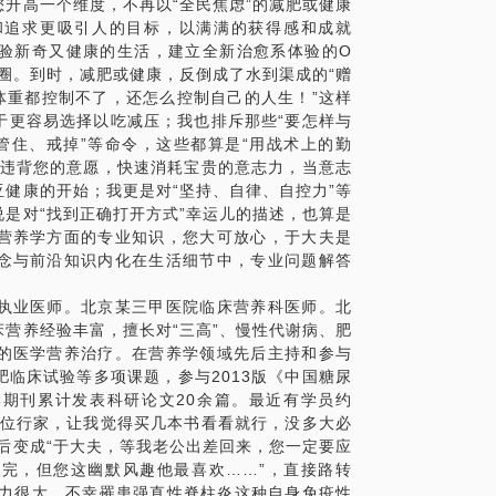
没场地……（无奈脸）
升高一个维度，不再以“全民焦虑”的减肥或健康
和追求更吸引人的目标，以满满的获得感和成就
验新奇又健康的生活，建立全新治愈系体验的O
怪圈。到时，减肥或健康，反倒成了水到渠成的“赠
体重都控制不了，还怎么控制自己的人生！”这样
于更容易选择以吃减压；我也排斥那些“要怎样与
的，以人为镜，可以明得失。当你发现，你
、管住、戒掉”等命令，这些都算是“用战术上的勤
克制的，却是别人习以为常的，就会反思：
都违背您的意愿，快速消耗宝贵的意志力，当意志
得少才胖的吗？
健康的开始；我更是对“坚持、自律、自控力”等
是对“找到正确打开方式”幸运儿的描述，也算是
营养学方面的专业知识，您大可放心，于大夫是
念与前沿知识内化在生活细节中，专业问题解答
进行医学营养治疗
白了就瘦下来了
执业医师。北京某三甲医院临床营养科医师。北
大夫！寓教于乐是我最大天赋！（就几小时
营养经验丰富，擅长对“三高”、慢性代谢病、肥
+！网友直呼“段子手你好！”）
的医学营养治疗。在营养学领域先后主持和参与
临床试验等多项课题，参与2013版《中国糖尿
期刊累计发表科研论文20余篇。最近有学员约
几位行家，让我觉得买几本书看看就行，没多大必
享个人经历与食物故事，讲解食物的营养与
后变成“于大夫，等我老公出差回来，您一定要应
减肥餐。
完，但您这幽默风趣他最喜欢……”，直接路转
压力很大，不幸罹患强直性脊柱炎这种自身免疫性