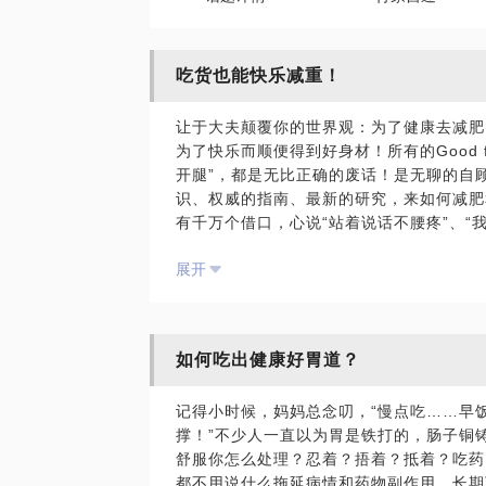
吃货也能快乐减重！
让于大夫颠覆你的世界观：为了健康去减肥
为了快乐而顺便得到好身材！所有的Good f
开腿”，都是无比正确的废话！是无聊的自
识、权威的指南、最新的研究，来如何减肥
有千万个借口，心说“站着说话不腰疼”、“
指导吗？我给你的减肥策略，不需要毅力去
展开
性的，聊后你会相知恨晚。承载减肥方法的
目标的，是你。被以下问题困扰的朋友请来
可救药？美食总是贪多贪全，生怕人生不完
吃得多？工作压力大，生活乏味，靠美食来
如何吃出健康好胃道？
吃越长胖？好不容易运动了，太饿又吃回来
服，习惯了？工作太累，哪有力气再运动？
记得小时候，妈妈总念叨，“慢点吃……早
式调查，参阅健康体检报告，安排个性化的
撑！”不少人一直以为胃是铁打的，肠子铜
基本技能。专业的知识通通教给你，但更多
舒服你怎么处理？忍着？捂着？抵着？吃药
另一种活法。免费使用“人体成分分析仪”
都不用说什么拖延病情和药物副作用，长期