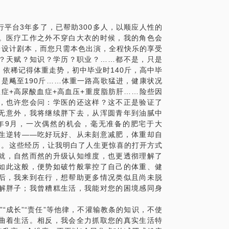
、人脉的代价？
学到国内尚未普及的功能医学理念和方法，
……
室的慢性食物不耐受（慢性食物过敏）检
平台3年多了，已帮助300多人，以顺应人性的
伯辛苦！
白质——面筋）不耐受，基于不耐受检测结
。医疗工作之外不穿白大衣的时候，我的角色会
修复屏障——替代功能——重建平衡”一套流
景设计剧本，而您只需本色出演，全程快乐的享受
消失了！自己也不由得感叹：这真是一套标
？天赋？知识？学历？职业？……都不是，只是
依稀记得体重走势，初中毕业时140斤，高中毕
都是“因果倒置”的借口。胖只是运气不好，
更是飚至190斤……体重一路高歌猛进，健康状况
南辕北辙，甚至还会掉进“减肥”的坑。
【在行郑重提示】此话题内容仅为该行家在
症+高尿酸血症+高血压+重度脂肪肝……险些因
仅供学员参考所用。如您或您的家人有诊疗
，也许您会问：学医的还这样？这不正是验证了
话题内容及行家观点不代表平台观点，平台
无意外，我将继续胖下去，从浑圆青年到油腻中
哥本哈根、麦吉、辟谷、断食、原始人、生
5年9月，一次偶然的机会，毫无准备的肥宅于大
生逆转——吃好玩好、从未刻意减肥，体重却自
万吗？如果不是，为何会信这些给你一劳永逸幻
了。这些经历，让我明白了人生更惊喜的打开方式
费时间和意志力。
就，自然而然的升级认知维度，也更透彻理解了
如此这般，便势如破竹般掌控了自己的体重、健
后，我来到在行，想帮助更多情况类似且尚未脱
解胖子；我曾糟糕生活，我能对您的困境感同身
是越来越胖？
“成长”“责任”等他律，不灌输教条的知识，不使
吃回来了，怎么破？
曲着生活。相反，我会全力抓取您的真实生活特