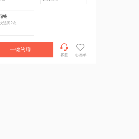
问答
次追问2次
一键约聊
客服
心愿单