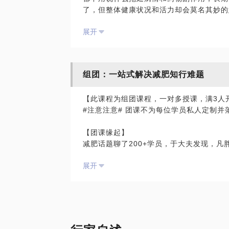
了，但整体健康状况和活力却会莫名其妙的
作为快乐的吃货，每天都享受美食，还经常
人是瘦了，也虚弱了，因为身体营养更差了
体验正宗美味。就这样，我并没有忍饥挨饿
展开
因为神奇的人体有一定的自我修复能力，只
胖，不是吃得太多，而是吃的太少！真正的吃
治、七分养”，把“作”出来的胃肠道问题“
过程是未知的黑箱，满足身体所需才是“营其
能的诀窍，只有合理的方案，何为理？有用
组团：一站式解决减肥知行难题
——胃肠道：修复其损伤，调理其功能，重
定、早餐应付、晚饭太丰盛、吃饭快、偏好
【此课程为组团课程，一对多授课，满3人
夜、易焦虑、工作压力大、过度疲劳、久坐
#注意注意# 团课不为每位学员私人定制
轻快、虚胖肉松、吃不胖、气色差、手足寒
干燥、反酸烧心、打长音嗝（嗳气）、食欲
【团课缘起】
凉食、常腹泻、湿疹等。或者已经诊断了下
减肥话题聊了200+学员，于大夫发现，凡
合征、亚健康。意外神技：实践证明，本话
身免疫性疾病，诸如 强直性脊柱炎、类风
展开
基因决定论——祖先爱糖爱油爱肉的基因传
助治疗效果。约我，我能帮你：以胃肠道为
傲娇论——人类花了几百万年爬到食物链的
合生活方式，制定营养调理方案，并采用
过劳肥——苦逼啊，工作生活压力大，多劳
遗传肥胖——随爸随妈，一家子胖……
虽然自己是一名医生，但曾多年罹患严重的
吃货=胖——馋癌，见美食直吞口水……
征（IBS）——外界气温稍微降低，就会
心宽体胖——胖是福？胖子脾气好？人缘好
恼。虽然也吃过一些药物，比如抑酸药、匹