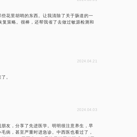
那些花里胡哨的东西。让我清除了关于肠道的一
恢复策略。很棒，还帮我省了去做过敏源检测和
在医疗健康领域的的个人经验、意见或观
诊疗需求，在行请您前往正规医院进行就
，平台对话题内容不予担保，烦请知悉。
2024.04.21
获了。
2024.04.03
我朋友，分享了先进医学。明明很注意养生，早
小毛病，甚至严重时进急诊。中西医也看过了，