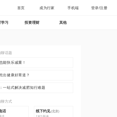
首页
成为行家
手机端
登录/注册
育学习
投资理财
其他
约聊话题
也能快乐减重！
吃出健康好胃道？
：一站式解决减肥知行难题
约聊方式
电话
线下约见
(
北京
)
通话
1对1面谈