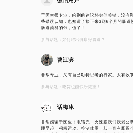
微信用户
于医生很专业，给到的建议朴实但关键，没有
些错误认知，也知道了接下来3到6个月的肠道
肠道菌群的钱，值了！
【在行郑重提示】：此话题内容仅为该行家
参与话题：如何吃出健康好胃道？
点，仅供学员参考所用。如您或您的家人有
诊。本话题内容及行家观点不代表平台观点
曹江滨
非常专业，又有自己独特思考的行家。太有收
参与话题：吃货也能快乐减重！
话梅冰
非常感谢于医生！电话完，火速跟我们我老公
睡早起、积极运动、控制体重，却一直有肠胃