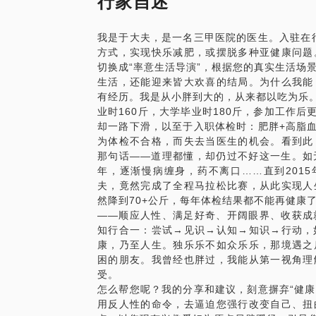
行家自述
工作应酬、圈子所迫——胖是社交的副作用
不理想。后来在国际医学业务交流中，偶然
生命在于静止——图腾是乌龟，最爱北京瘫
全流程调理人体胃肠道功能，借助美国实验
我是于大夫，是一名三甲医院的医生。入驻在行
节约粮食——爱打扫盘子底儿，体谅农民伯
测，发现自己对麸质（麦类食物中的特有蛋
方式，实现快乐减肥，或摆脱多种亚健康问题
健康的胖子——虽胖，但体检都正常啊！
果，精准化制定方案，通过“回避食物——
切换成“率意生活导演”，根据您的真实生活场
程调理后，全部胃肠道症状，竟然奇迹般都
生活，还能迎来皆大欢喜的结局。为什么我能
本兼治的神奇医术！
有经历。我是从小胖到大的，从来都以吃为乐。
我会引导你想明白，胖跟这些都无关，以上
业时160斤，大学毕业时180斤，参加工作后
在认知层面，走错了第一步，以后的路全是
年纪轻轻的你，多年的老胃病竟在此终结？
却一路下滑，以至于入职体检时：肥胖+高脂血
医疗健康领域的的个人经验、意见或观点，
为体检不合格，而失去当医生的机会。看到此
那些年那些坑：
需求，在行请您前往正规医院进行就诊。本
那句话——道理都懂，却仍过不好这一生。如
抽脂、减肥药、针灸拔罐推拿、阿特金斯、
对话题内容不予担保，烦请知悉。
年，逐渐慢病缠身，药不离口……直到201
酮、代餐……
夫，竟然完成了全程马拉松比赛，从此实现人
现实中你每天梦想一夜暴富花2元中500
然降到70+公斤，每年体检结果都不能再健康
想的坑货？人生苦短，不值得在减肥上，浪
——顺应人性、满足好奇、开阔眼界、收获成
知行合一：尝试→见识→认知→知识→行动，
减肥难？
康，乃至人生。独乐乐不如众乐乐，那境遇之
哪怕没掉过坑，也有学员诉苦：
困的朋友。我曾经也胖过，我能从第一视角理
受。
已经很控制饮食，甚至一天两顿饭，怎么还
怎么帮您呢？我的分享和建议，刻意摒弃“健康”
明明运动得很猛，但过后太饿，一顿饭就全
用反人性的命令，去逼迫您强行改变自己、扭