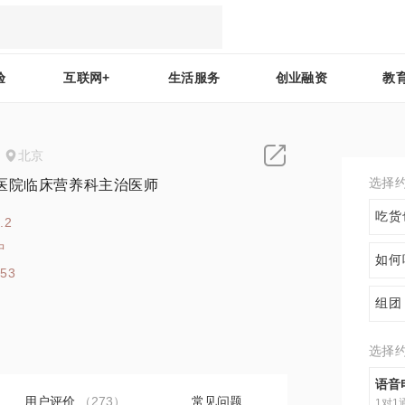
验
互联网+
生活服务
创业融资
教
北京
选择
医院临床营养科主治医师
吃货
.2
中
如何
453
组团
选择
语音
用户评价
（273）
常见问题
1对1