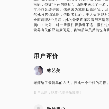
凡事预则立不预则废，为保证课程效果，请
疾病，俗称“不死的癌症”。西医中医治了一通
症治疗延缓进展。偶然因为减肥话题约我，因
课前：自查胖的原因与疑惑
然她只咨询减肥，但医者仁心，于大夫不能对
全面调理2个月后，她的骨骼疼痛和胃部不适
课中：现场提出3个疑问
爬山！此外，对一些慢性胃肠道不适、慢性过
课后：自我总结改进要点
营养有关的亚健康问题，咨询后学员反馈也有明
【你将得到】
干货：精讲实操，避免减肥饮食误区、筛选
用户评价
彩蛋：现场体验食物的健康打开方式
福利：有机会进入小而精致的健康生活社群
林艺美
老师给了最简单的方法，养成一个个好的习惯
参与话题：吃货也能快乐减重！