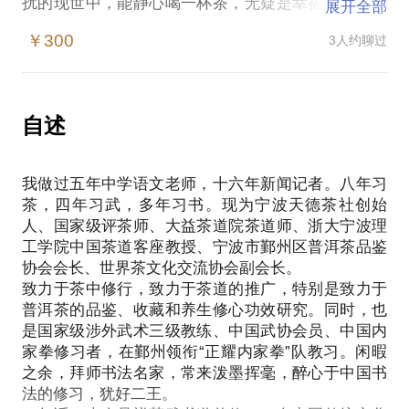
扰的现世中，能静心喝一杯茶，无疑是幸福的。尤其
展开全部
普洱茶与其他茶类最大的不同就是，拥有强烈的“体
￥300
3人约聊过
感”，“四碗发轻汗”，茶气走经络，洗去你一身凡尘，
让你感觉一身轻松。
相信许多朋友都对茶非常感兴趣，但却不得其门而
入。在这方面，我能为你提供帮助。
自述
其实，好茶自己会说话。我会用收藏多年的普洱茶来
招待你，煮一壶好茶，你自然知道其中蕴含的秘密。
我做过五年中学语文老师，十六年新闻记者。八年习
在品饮中，我们再聊聊对于普洱茶这种“茶中之茶”的
茶，四年习武，多年习书。现为宁波天德茶社创始
各种话题：生茶和熟茶、新茶和老茶、拼配茶和山头
人、国家级评茶师、大益茶道院茶道师、浙大宁波理
茶、如何品鉴普洱茶、如何正确以普洱茶来养生修
工学院中国茶道客座教授、宁波市鄞州区普洱茶品鉴
心、普洱茶史话、如何正确收藏普洱……
协会会长、世界茶文化交流协会副会长。
我做了无数场的茶道讲座和各种茶会，同时也带出了
致力于茶中修行，致力于茶道的推广，特别是致力于
无数茶友。跟我一块儿喝茶的茶友都慢慢地“专业”起
普洱茶的品鉴、收藏和养生修心功效研究。同时，也
来。相信此茶课结束时，你的普洱茶品鉴等级可能也
是国家级涉外武术三级教练、中国武协会员、中国内
升了一层。此外，你还可以获得：
家拳修习者，在鄞州领衔“正耀内家拳”队教习。闲暇
品尝适合您目前品鉴水准的普洱茶；
之余，拜师书法名家，常来泼墨挥毫，醉心于中国书
获得一份价值在300元左右的普洱茶；
法的修习，犹好二王。