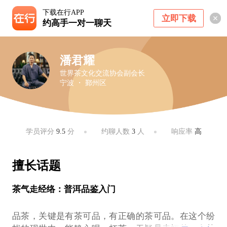
下载在行APP
立即下载
约高手一对一聊天
潘君耀
世界茶文化交流协会副会长
宁波 ・ 鄞州区
学员评分
9.5
分
约聊人数
3
人
响应率
高
擅长话题
茶气走经络：普洱品鉴入门
品茶，关键是有茶可品，有正确的茶可品。在这个纷