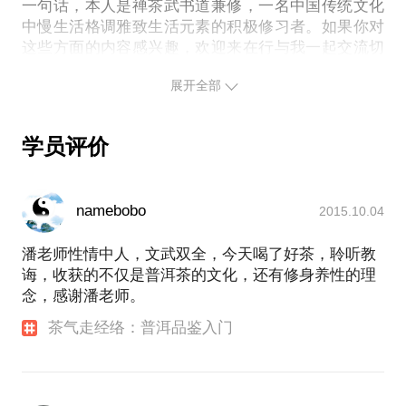
一堂为你量身定制的普洱茶课；
一句话，本人是禅茶武书道兼修，一名中国传统文化
中慢生活格调雅致生活元素的积极修习者。如果你对
可以申请加入鄞州区普洱茶品鉴协会，并参加各种茶
这些方面的内容感兴趣，欢迎来在行与我一起交流切
展开全部
学员评价
namebobo
2015.10.04
潘老师性情中人，文武双全，今天喝了好茶，聆听教
诲，收获的不仅是普洱茶的文化，还有修身养性的理
念，感谢潘老师。
茶气走经络：普洱品鉴入门