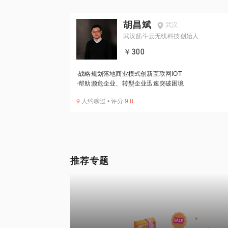
胡昌斌
武汉
武汉筋斗云无线科技创始人
￥300
·
战略规划落地商业模式创新互联网IOT
·
帮助濒危企业、转型企业迅速突破困境
9
人约聊过
•
评分
9.8
推荐专题