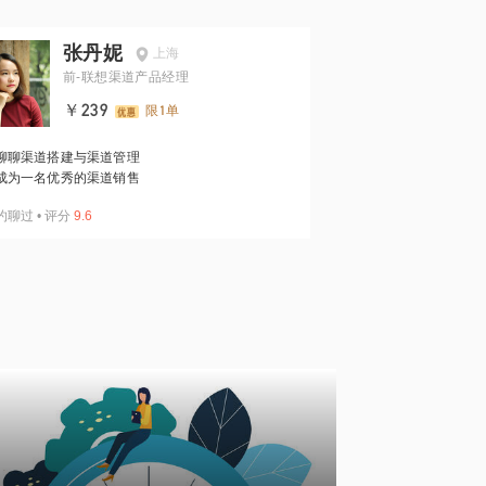
张丹妮
上海
前-联想渠道产品经理
￥239
限1单
聊聊渠道搭建与渠道管理
成为一名优秀的渠道销售
约聊过
•
评分
9.6