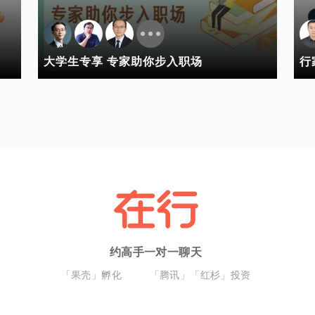
大学生专享 专家助你步入职场
行
约高手一对一聊天
「果壳」孵化
「腾讯」「红杉」投资