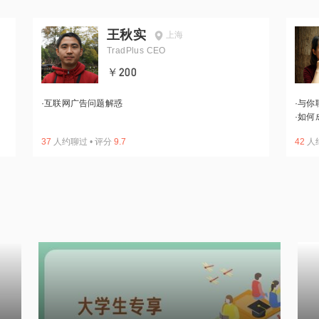
王秋实
上海
TradPlus CEO
￥200
·
互联网广告问题解惑
·
与你
·
如何
37
人约聊过
•
评分
9.7
42
人