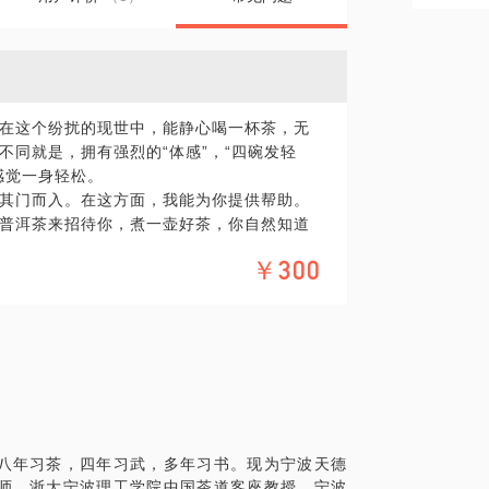
在这个纷扰的现世中，能静心喝一杯茶，无
不同就是，拥有强烈的“体感”，“四碗发轻
感觉一身轻松。
其门而入。在这方面，我能为你提供帮助。
普洱茶来招待你，煮一壶好茶，你自然知道
于普洱茶这种“茶中之茶”的各种话题：生茶
￥300
何品鉴普洱茶、如何正确以普洱茶来养生修
也带出了无数茶友。跟我一块儿喝茶的茶友
，你的普洱茶品鉴等级可能也升了一层。此
八年习茶，四年习武，多年习书。现为宁波天德
加各种茶会活动。
师、浙大宁波理工学院中国茶道客座教授、宁波