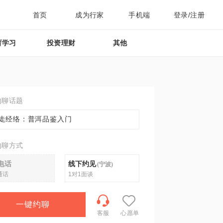
首页
成为行家
手机端
登录/注册
育学习
投资理财
其他
约聊话题
走经络：普洱品鉴入门
约聊方式
电话
线下约见
(
宁波
)
通话
1对1面谈
一键约聊
客服
心愿单