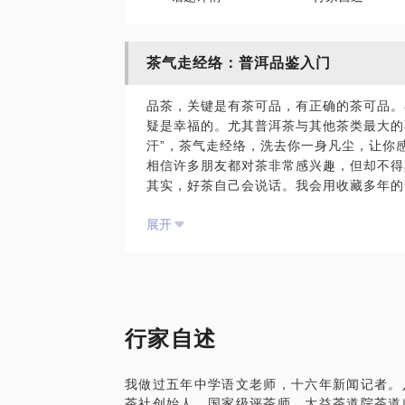
茶气走经络：普洱品鉴入门
品茶，关键是有茶可品，有正确的茶可品。
疑是幸福的。尤其普洱茶与其他茶类最大的
汗”，茶气走经络，洗去你一身凡尘，让你
相信许多朋友都对茶非常感兴趣，但却不得
其实，好茶自己会说话。我会用收藏多年的
其中蕴含的秘密。在品饮中，我们再聊聊对
展开
和熟茶、新茶和老茶、拼配茶和山头茶、如
心、普洱茶史话、如何正确收藏普洱……
我做了无数场的茶道讲座和各种茶会，同时
都慢慢地“专业”起来。相信此茶课结束时
外，你还可以获得：
品尝适合您目前品鉴水准的普洱茶；
行家自述
获得一份价值在300元左右的普洱茶；
一堂为你量身定制的普洱茶课；
我做过五年中学语文老师，十六年新闻记者。
可以申请加入鄞州区普洱茶品鉴协会，并参
茶社创始人、国家级评茶师、大益茶道院茶道