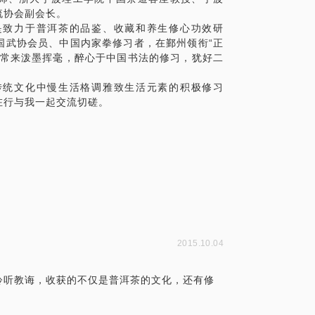
流协会副会长。
是致力于普洱茶的品鉴、收藏和养生修心功效研
国武协会员、中国内家拳修习者，在鄞州领衔“正
，常来泼墨挥毫，醉心于中国书法的修习，犹好二
传统文化中慢生活格调雅致生活元素的积极修习
在行与我一起交流切磋。
2015.10.04
聆听教诲，收获的不仅是普洱茶的文化，还有修