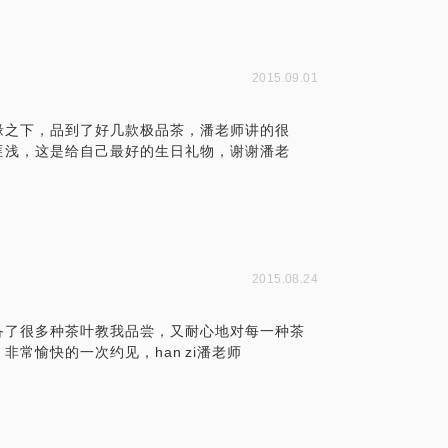
2015.09.01
缘之下，品到了好几款极品茶，潘老师讲的很
匪浅，这是给自己最好的生日礼物，谢谢潘老
2015.08.24
备了很多种茶叶教我品尝，又耐心地对每一种茶
常愉快的一次约见，han zi潘老师