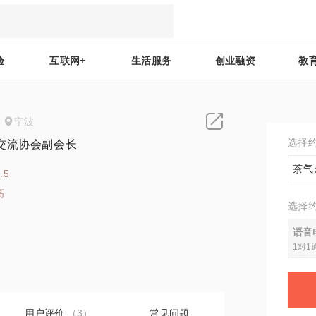
验
互联网+
生活服务
创业融资
教
宁波
选择
交流协会副会长
茶气
.5
高
选择
3
语音
1对1
用户评价
（3）
常见问题