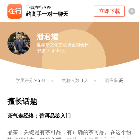
下载在行APP
立即下载
约高手一对一聊天
潘君耀
世界茶文化交流协会副会长
宁波 ・ 鄞州区
学员评分
9.5
分
约聊人数
3
人
响应率
高
擅长话题
茶气走经络：普洱品鉴入门
品茶，关键是有茶可品，有正确的茶可品。在这个纷