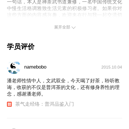
一堂为你量身定制的普洱茶课；
一句话，本人是禅茶武书道兼修，一名中国传统文化
中慢生活格调雅致生活元素的积极修习者。如果你对
可以申请加入鄞州区普洱茶品鉴协会，并参加各种茶
这些方面的内容感兴趣，欢迎来在行与我一起交流切
展开全部
学员评价
namebobo
2015.10.04
潘老师性情中人，文武双全，今天喝了好茶，聆听教
诲，收获的不仅是普洱茶的文化，还有修身养性的理
念，感谢潘老师。
茶气走经络：普洱品鉴入门