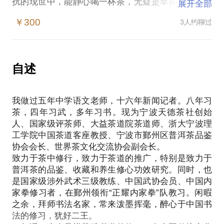
扰的现世中，能静心喝一杯茶，无疑是幸福的。尤其
展开全部
普洱茶与其他茶类最大的不同就是，拥有强烈的“体
￥300
3人约聊过
感”，“四碗发轻汗”，茶气走经络，洗去你一身凡尘，
让你感觉一身轻松。
相信许多朋友都对茶非常感兴趣，但却不得其门而
入。在这方面，我能为你提供帮助。
自述
其实，好茶自己会说话。我会用收藏多年的普洱茶来
招待你，煮一壶好茶，你自然知道其中蕴含的秘密。
我做过五年中学语文老师，十六年新闻记者。八年习
在品饮中，我们再聊聊对于普洱茶这种“茶中之茶”的
茶，四年习武，多年习书。现为宁波天德茶社创始
各种话题：生茶和熟茶、新茶和老茶、拼配茶和山头
人、国家级评茶师、大益茶道院茶道师、浙大宁波理
茶、如何品鉴普洱茶、如何正确以普洱茶来养生修
工学院中国茶道客座教授、宁波市鄞州区普洱茶品鉴
心、普洱茶史话、如何正确收藏普洱……
协会会长、世界茶文化交流协会副会长。
我做了无数场的茶道讲座和各种茶会，同时也带出了
致力于茶中修行，致力于茶道的推广，特别是致力于
无数茶友。跟我一块儿喝茶的茶友都慢慢地“专业”起
普洱茶的品鉴、收藏和养生修心功效研究。同时，也
来。相信此茶课结束时，你的普洱茶品鉴等级可能也
是国家级涉外武术三级教练、中国武协会员、中国内
升了一层。此外，你还可以获得：
家拳修习者，在鄞州领衔“正耀内家拳”队教习。闲暇
品尝适合您目前品鉴水准的普洱茶；
之余，拜师书法名家，常来泼墨挥毫，醉心于中国书
获得一份价值在300元左右的普洱茶；
法的修习，犹好二王。