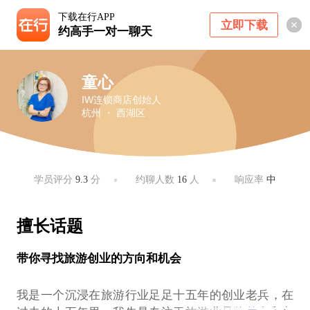
下载在行APP
立即下载
约高手一对一聊天
童心
IW连锁商店创始人
杭州 ・ 西湖区
学员评分
9.3
分
约聊人数
16
人
响应率
中
擅长话题
带你寻找旅游创业的方向和机会
我是一个沉浸在旅游行业足足十五年的创业老兵，在