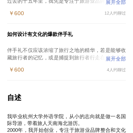
过去的十五年里，我先是专注于旅游业品牌整合和文
展开全部
化活动策划，后来一头扎进了文化策展和礼品业的洪
￥600
12人约聊过
流里，这里面的浮沉从不曾让我觉得厌倦，这是我心
里真正的归宿，是我一直想要寻觅和追求的最终乌托
邦。
如何设计有文化的爆款伴手礼
在旅游业创业，是一种类似于绿野仙踪式的冒险体
验，每个人的旅行都有自己的故事，如何让旅行者的
伴手礼不仅应该浓缩了旅行之地的精华，若是能够收
故事里有我参与，就是一个深奥的命题了。
藏旅行者的记忆，或是捕捉到旅行者行走在路上的心
展开全部
这四年来，我创立原创旅游商品品牌连锁门店5家。在
情再完美表达，则是再好不过了。
旅游业创业这个板块里，我可以提供给你的帮助有：
￥600
4人约聊过
然而，很多人都在苦恼远行归来的时候没有买到值得
和你探讨旅游业创业的可行性方向；
与亲朋好友分享的、有价值的纪念品。伴手礼市场一
和你交流旅游业创业当中遇到的各类问题及其对策；
直良莠不齐，各大景点出售的旅游纪念品似乎都大同
为你提供在旅游业创业当中可能需要的部分资源和信
小异。这样一片蓝海，很有深挖的空间。设计一款有
自述
息。
文化的爆款旅游伴手礼，深入每个旅行者的内心世
来找我聊聊，倾情经验分享也好，疯狂头脑风暴也
界，成为他旅行记忆里的内容，不仅仅满足了你的创
我毕业杭州大学外语学院，从小的志向就是做一名国
业梦想，成就你的事业，更是一个充满挑战和丰富人
际导游，带着旅人天南海北游历。
生的大事件！
2000年，我开始创业，专注于旅游业品牌整合和文化
无论你是产品设计师、旅游创业者、旅游品牌建设