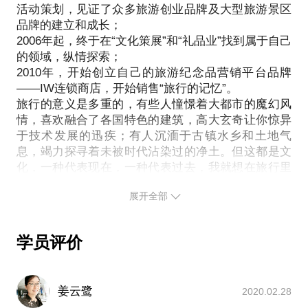
活动策划，见证了众多旅游创业品牌及大型旅游景区
者，都欢迎和我聊聊，可以直击你所设计产品的对象
品牌的建立和成长；
痛点，可以找到你产品/品牌的共鸣者，可以结识你产
2006年起，终于在“文化策展”和“礼品业”找到属于自己
品传递的合作伙伴，可以发现最快击穿消费者心智的
的领域，纵情探索；
2010年，开始创立自己的旅游纪念品营销平台品牌
——IW连锁商店，开始销售“旅行的记忆”。
旅行的意义是多重的，有些人憧憬着大都市的魔幻风
情，喜欢融合了各国特色的建筑，高大玄奇让你惊异
于技术发展的迅疾；有人沉湎于古镇水乡和土地气
息，竭力探寻着未被时代沾染过的净土。但这都是文
化，一种代表现在，一种代表过去，我就想在旅行里
发现文化，用文化来印证一方水土的姿容无双。
展开全部
这是我喜欢的事情。做自己喜欢的事情，生活往往每
天都会给你惊喜。
学员评价
- 传送门 -
微信公众号：IW西湖元素纪念品
我的项目：
姜云鹭
《清乾隆西湖行宫图》衍生产品发布 西湖昨起有了专
2020.02.28
属纪念品