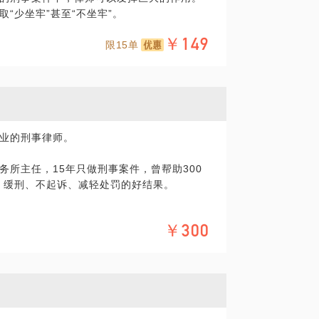
“少坐牢”甚至“不坐牢”。
减轻、无罪的几率；
￥149
限15单
不需要羁押接受调查，在定罪前争取取保候
事人把握每一个改变命运的机会，也让心急
官沟通刑期，争取缓刑、减轻处罚；
业的刑事律师。
护意见，全力帮当事人实现监外执行、降低刑
所主任，15年只做刑事案件，曾帮助300
罪、缓刑、不起诉、减轻处罚的好结果。
在法律领域的个人经验、意见或观点，仅供
件超1000+，众多取保候审、缓刑、重罪改
您需要聘请律师，在行建议您通过正式途径
弯路。
形式的聘用合同。本话题内容及行家观点不
￥300
烦请知悉。
解具体案件情况。
件取保候审有效方案。
防范口供定罪。
在法律领域的个人经验、意见或观点，仅供