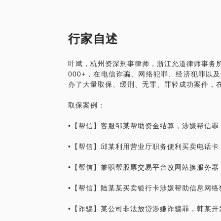
缓刑、无罪、罪轻的成功案例。
委托流程
行家自述
◆ 线下委托：当事人来律所当面咨询，分
叶斌，杭州资深刑事律师，浙江允道律师事务所
000+，在电信诈骗、网络犯罪、经济犯罪以
◆ 线上委托：线上洽谈，律所邮寄委托代
办了大量取保、缓刑、无罪、罪轻成功案件，
话题标签:
取保案例：
杭州律师/刑事律师/法律咨询
•【帮信】客服邹某帮助资金结算，涉嫌帮信罪
【在行郑重提示】：此话题内容仅为该行家
•【帮信】邱某利用营业厅职务便利买卖电话卡
学员参考使用，亦不具有任何法律效力。如
签订相关的律师代理合同、顾问合同或其他
•【帮信】兼职帮股票交易平台改网站换服务器
代表平台观点，平台对话题内容不予担保，
•【帮信】陆某某买卖银行卡涉嫌帮助信息网络
•【诈骗】某公司非法放贷涉嫌诈骗罪，韩某开