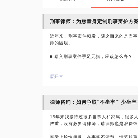
刑事律师：为您量身定制刑事辩护方
近年来，刑事案件频发，随之而来的是当事
师的困境。
■ 卷入刑事案件手足无措，应该怎么办？
■ 家人被刑拘，不清楚案件事实，应该怎么
展开
■ 事情严重不严重，会判几年？
■ 找律师有用吗，能不能争取取保、缓刑
律师咨询：如何争取“不坐牢”“少坐牢
我们从过去14年成功为当事人获得从宽处罚
15年来我接待过很多当事人和家属，很多
结；根据频发、特殊罪名的辩护思路，针对
严重，没有必要请律师，请律师也是浪费钱
在这里，您可以得到以下帮助：
实际上恰恰相反，在事实不清楚、情节较重