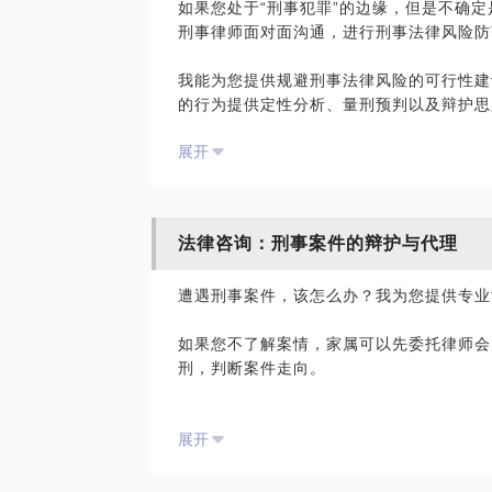
如果您处于“刑事犯罪”的边缘，但是不确
学员参考使用，亦不具有任何法律效力。如
刑事律师面对面沟通，进行刑事法律风险防
□ 案件跟进难：联系沟通公检法，了解案
签订相关的律师代理合同、顾问合同或其他
代表平台观点，平台对话题内容不予担保，
我能为您提供规避刑事法律风险的可行性建
□ 法律辩护难：从定性、地位、情节出发
的行为提供定性分析、量刑预判以及辩护思
律师提醒:
展开
叶斌律师，浙江允道律师事务所主任，15年
公安机关的侦查思路与入罪逻辑，擅长刑事
刑事案件把握“37天黄金救援期”很关键！
供精细化、专业化、品质化的刑事法律风险
话题标签:
法律咨询：刑事案件的辩护与代理
话题标签：
杭州刑事律师/资深律师/法律咨询
遭遇刑事案件，该怎么办？我为您提供专业
刑事风险/刑事合规审查/刑事法律风险防范
【在行郑重提示】：此话题内容仅为该行家
如果您不了解案情，家属可以先委托律师会
【在行郑重提示】：此话题内容仅为该行家
学员参考使用，亦不具有任何法律效力。如
刑，判断案件走向。
学员参考使用，亦不具有任何法律效力。如
签订相关的律师代理合同、顾问合同或其他
签订相关的律师代理合同、顾问合同或其他
代表平台观点，平台对话题内容不予担保，
如果您了解案情，在了解涉案事实后，帮您
代表平台观点，平台对话题内容不予担保，
展开
刑、无罪或罪轻辩护做准备。
叶斌，浙江允道律师事务所主任，15年专注