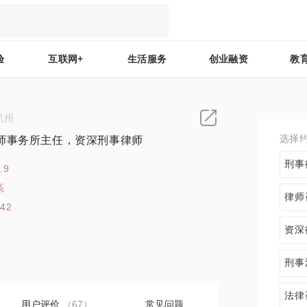
验
互联网+
生活服务
创业融资
教
杭州
选择
师事务所主任，资深刑事律师
刑事
.9
高
律师
142
资深
刑事
法律
用户评价
（67）
常见问题