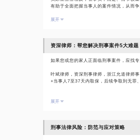
有助于全面把握当事人的案件情况，从而争取
01 全面分析已知案情，判断取保、缓刑、
展开
我可以帮您做什么？
02 根据案件特点量身制定辩护方案。
① 侦查阶段：律师会见，申请取保候审，
我们把成功的经验和方法分享给您，帮助当
审；
如焚的家属少走一点弯路。
资深律师：帮您解决刑事案件5大难题
② 审查起诉阶段：了解案件事实，与检察
话题标签:
如果您或您的家人正面临刑事案件，应找专
③ 审判阶段：团队研讨辩护方案，发表辩
刑事律师/杭州刑事律师/律师咨询
叶斌律师，资深刑事律师，浙江允道律师事务
期。
+当事人7至37天内取保，后续争取到无
【在行郑重提示】：此话题内容仅为该行家
叶斌律师，15年专注刑事案件，办理刑事案
学员参考使用，亦不具有任何法律效力。如
我能帮您解决刑事案件5大难题，让您少走
轻罪、无罪等案件。
签订相关的律师代理合同、顾问合同或其他
展开
代表平台观点，平台对话题内容不予担保，
□ 了解案情难：委托后当日预约会见，了
话题标签:
□ 取保候审难：15年总结1000+刑事案
杭州刑事律师/专业律师/律师咨询
刑事法律风险：防范与应对策略
□ 拘留应讯难：帮当事人做好提审辅导，
【在行郑重提示】：此话题内容仅为该行家