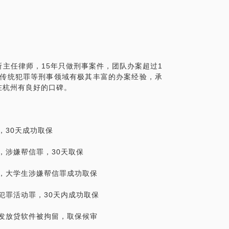
析案情，出具服务方案。
主任律师，15年只做刑事案件，团队办案超过1
及传统犯罪等刑事领域有极其丰富的办案经验，承
理合同与授权委托书。
在杭州有良好的口碑。
，30天成功取保
在法律领域的个人经验、意见或观点，仅供
，涉嫌帮信罪，30天取保
您需要聘请律师，在行建议您通过正式途径
形式的聘用合同。本话题内容及行家观点不
，大学生涉嫌帮信罪成功取保
烦请知悉。
犯罪活动罪，30天内成功取保
发放贷软件被拘留，取保候审