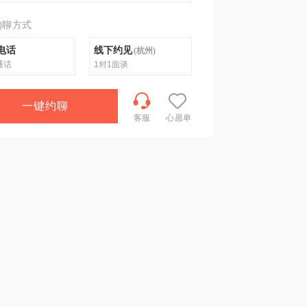
约聊方式
电话
线下约见
(
杭州
)
通话
1对1面谈
一键约聊
客服
心愿单