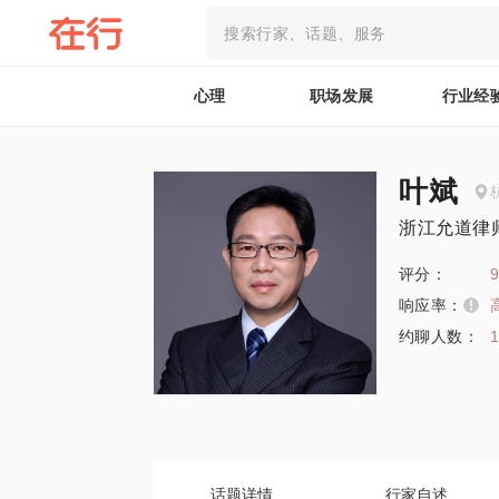
心理
职场发展
行业经
叶斌
浙江允道律
评分：
9
响应率：
约聊人数：
话题详情
行家自述