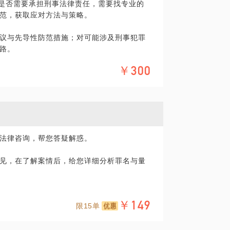
定是否需要承担刑事法律责任，需要找专业的
您需要聘请律师，在行建议您通过正式途径
范，获取应对方法与策略。
件进展，阅取案卷，调取有利证据。
形式的聘用合同。本话题内容及行家观点不
烦请知悉。
议与先导性防范措施；对可能涉及刑事犯罪
变更重罪为轻罪、争取减轻处罚、降低刑期。
路。
￥300
专注刑事案件，办理案件超过1000+，熟悉
合规审查与刑事风险防范，致力于为客户提
防范服务。
法律咨询，帮您答疑解惑。
/律师咨询
在法律领域的个人经验、意见或观点，仅供
见，在了解案情后，给您详细分析罪名与量
在法律领域的个人经验、意见或观点，仅供
您需要聘请律师，在行建议您通过正式途径
您需要聘请律师，在行建议您通过正式途径
形式的聘用合同。本话题内容及行家观点不
形式的聘用合同。本话题内容及行家观点不
烦请知悉。
全面分析，出具辩护方案，为取保候审、缓
烦请知悉。
￥149
限15单
刑事案件，办理案件超1000+，众多取保、