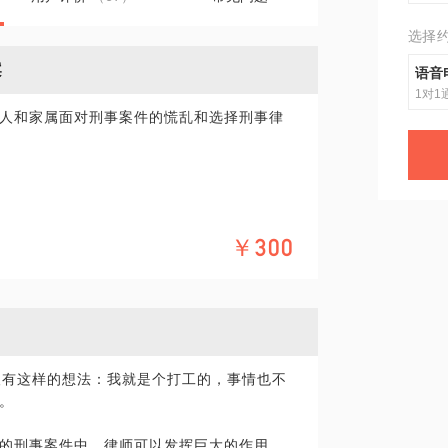
选择
案
语音
1对1
人和家属面对刑事案件的慌乱和选择刑事律
办？
￥300
、不起诉或者无罪？
乃至无罪撤案的300多个案例中归纳、总
人有这样的想法：我就是个打工的，事情也不
不同的当事人量身定制辩护方案。
。
的刑事案件中，律师可以发挥巨大的作用。