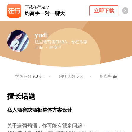
下载在行APP
立即下载
约高手一对一聊天
yudi
法国葡萄酒EMBA，专栏作家
上海 ・ 静安区
学员评分
9.3
分
约聊人数
6
人
响应率
高
擅长话题
私人酒窖或酒柜整体方案设计
关于选葡萄酒，你可能有很多问题：