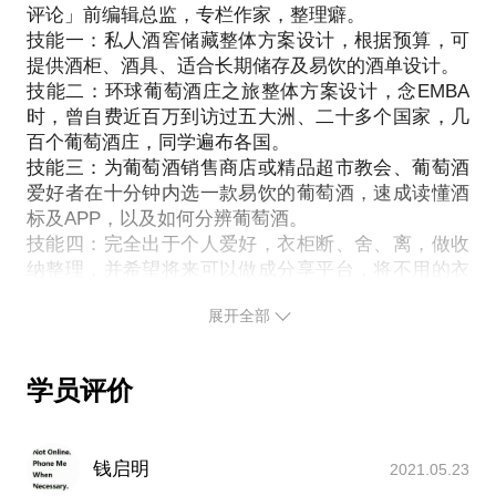
评论」前编辑总监，专栏作家，整理癖。
我在我自费近百万，拜访过五大洲几百个酒庄。许多
技能一：私人酒窖储藏整体方案设计，根据预算，可
EMBA同学都在世界各地的酒庄工作。
提供酒柜、酒具、适合长期储存及易饮的酒单设计。
我愿意与你分享的内容包括：
技能二：环球葡萄酒庄之旅整体方案设计，念EMBA
策划酒庄路线；
时，曾自费近百万到访过五大洲、二十多个国家，几
出境旅游咨询；
百个葡萄酒庄，同学遍布各国。
需要的话，可以提供若干酒庄的联络方式。
技能三：为葡萄酒销售商店或精品超市教会、葡萄酒
PS.在选择与我见面前，请把你的问题更具体化。毕
爱好者在十分钟内选一款易饮的葡萄酒，速成读懂酒
竟一小时的谈话只能解决一个小问题。请把你的问题
标及APP，以及如何分辨葡萄酒。
技能四：完全出于个人爱好，衣柜断、舍、离，做收
提前发给我，方便我做更精确的准备，提升见面效
纳整理，并希望将来可以做成分享平台，将不用的衣
展开全部
学员评价
钱启明
2021.05.23