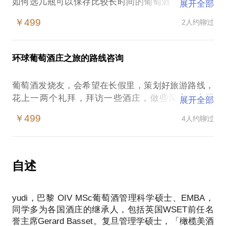
如何选几瓶可以保存比较长时间的葡萄酒（一般浸过
展开全部
橡木桶才可能久存）；
￥499
2人约聊过
孩子刚出生，我想买一瓶酒存到他或者她18岁时开，
那该买哪一年的（得等等，肯定不是今年的或明年
的）？
环球葡萄酒庄之旅的路线咨询
或者投资葡萄酒有升值空间吗（一定有，好酒有古董
一般的稀缺性）？
葡萄酒发烧友，会希望在长假里，策划好旅游路线，
希望购买有升值空间的葡萄酒，我会建议朋友们去拍
花上一两个礼拜，拜访一些酒庄，做些深度的产区
展开全部
卖会。我会推荐你买一些可以存久的酒，和葡萄酒一
游。而一些葡萄酒产区，比如西班牙里奥哈，还有专
起慢慢变化。如果买一些性价比高的葡萄酒，则适合
￥499
4人约聊过
为酒庄旅游的度假酒店；一些葡萄酒产区，譬如勃艮
跟朋友们分享。
第非常不适合在阴冷的冬天去；一些葡萄酒产区，如
而储藏葡萄酒，首先要从酒柜选起。我会根据你的预
南非的开普敦附近，酒庄设计型酒店已经达到了奢侈
算，提供私人酒窖整体方案设计，主要包括酒柜、酒
型的标准。
自述
具、适合长期储存及易饮的酒单设计，如果需要室内
在这样的情况下，资深葡萄酒爱好者、度假休闲游容
设计部分，亦可推荐合适的设计师团队。
易遭遇以下情况：欧洲的酒庄难约，但一般不用付
PS：约见的时间主要用于前期需求沟通，与我见面
yudi，巴黎 OIV MSc葡萄酒管理科学硕士、EMBA，
费；美国的酒庄好约，一般需要付费。冬天可以考虑
同学多为各国酒庄的继承人，包括英国WSET前任名
去新西兰、澳大利亚、南美，南半球正好在夏天，不
誉主席Gerard Basset。复旦管理学硕士，「橄榄美酒
过请记得避开丰收季。