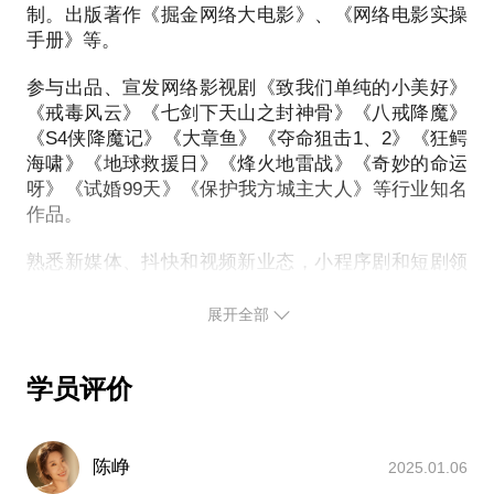
全面讲解视频网站付费分成游戏规则；
制。出版著作《掘金网络大电影》、《网络电影实操
3、微短剧商业化前景与路径！
如何从题材、演员主创阵容识别投资额度；
手册》等。
【项目盈利】和各平台合作付费分成
怎么做好题才规划、内容操作、前6分钟、海报、标题
【广告植入】
参与出品、宣发网络影视剧《致我们单纯的小美好》
等关键元素；
【培养艺人】
《戒毒风云》《七剑下天山之封神骨》《八戒降魔》
怎么投出数倍回报好项目，怎样打造爆款内容！
【培育IP】
《S4侠降魔记》《大章鱼》《夺命狙击1、2》《狂鳄
PS.在选择与我见面前，请把你的问题更具体化。毕
【培养团队】
海啸》《地球救援日》《烽火地雷战》《奇妙的命运
竟一小时的谈话只能解决一个小问题。请把你的问题
呀》《试婚99天》《保护我方城主大人》等行业知名
提前发给我，方便我做更精确的准备，提升见面效
作品。
4、顺便可以聊聊分账剧和小程序剧的一些玩法。
【分账剧代表作品有《奇妙的命运呀》、《保护我方
熟悉新媒体、抖快和视频新业态，小程序剧和短剧领
城主大人》、《试婚99天》等】
域出品摄制《总裁的小甜妻》、《双世萌妻》、《替
【小程序剧代表作品有《顾少的隐婚罪妻》等】
嫁新娘》、《君心藏不住》等横屏微短剧和《顾少的
展开全部
海外短剧的摄制
隐婚罪妻》、《爱你是人间妄想》等小程序短剧，北
学员评价
陈峥
2025.01.06