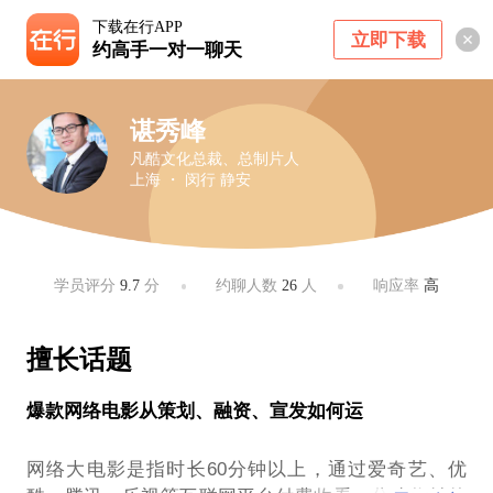
下载在行APP
立即下载
约高手一对一聊天
谌秀峰
凡酷文化总裁、总制片人
上海 ・ 闵行 静安
学员评分
9.7
分
约聊人数
26
人
响应率
高
擅长话题
爆款网络电影从策划、融资、宣发如何运
网络大电影是指时长60分钟以上，通过爱奇艺、优