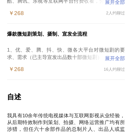
酷、腾讯、乐视等互联网平台付费收看，分账收益的
展开全部
一种影视产品。从2014年底萌芽，到2017年，单部分
￥268
2人约聊过
账已超过4500万元，成为一个日渐规范和成熟的市
场。因其比院线电影投资小、风险低、周期短、回报
高的特点，倍受影视从业者和投资人喜欢、追捧。
爆款微短剧策划、摄制、宣发全流程
随着付费用户增长，这一市场未来将达百亿级，单部
影片投资数百万成为常态，上千万投资也不在少数。
1、优、爱、腾、抖、快、微各大平台对微短剧的要
但当市场数量和质量达到一定门槛，很多人盲目进
求、需求（已主导宣发出品数十部微短剧）：
展开全部
入，会陷入以下误区：
【《总裁的小甜妻》、《双世萌妻》、《替嫁新
还在以三五十万投资搏千万收入的方式操作网络电
￥268
16人约聊过
娘》、《夏小姐的先婚后爱》、《君心藏不住》等】
影；
看到某部影片的点击量几千万，以为就是收益，实际
还有看到第6分钟转化率问题；
2、题材选择、成本控制、宣发优化：
自述
有些投资人被片方华丽的项目计划书吸引；
【根据不同平台受众，挑选合适题材】
并不是所有题材都适合网络；
【根据不同题材，设置更合理的集数、时长】
从策划、融资、摄制到宣发，有哪些坑可以有效避
我具有10余年传统电视媒体与互联网影视从业经验，
【如何优化成本，保持投资成功率】
免。
从后期特效制作到策划、拍摄、网络运营推广均有所
【宣发合作，保障成功】
我愿意与你分享的内容包括：
涉猎，但任六十余部作品的总制片人、出品人或监