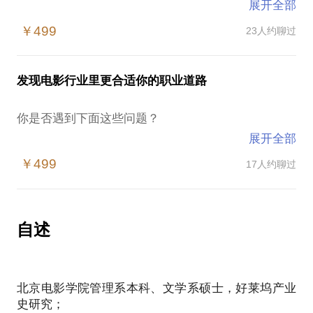
展开全部
制片人到底是干什么的？ta的工作范围和职业有哪
￥499
23人约聊过
些？具体如何分类？
你做了哪些工作，就可以自称为一个影视项目的制片
人？
发现电影行业里更合适你的职业道路
制片人如何开始自己的第一步？
你是否遇到下面这些问题？
在电影项目开发中的几个核心原则是什么？
展开全部
好莱坞制片人常说的package是什么意思？具体怎么
即将学校毕业，步入社会，进入电影公司，我该怎么
与现实工作结合？
￥499
17人约聊过
选择？该去哪家公司？进了公司，我适合什么岗位？
如何找到适合自己的电影工作？
制片人在不同阶段的工作重点区分是什么？
国内电影行业大概是怎么构成的？这几个部分的彼此
自述
制片人要参与写剧本吗？
关系是什么？
适合自己的是哪一部分？
制片人在拍摄阶段如何与团队有效互动？
北京电影学院管理系本科、文学系硕士，好莱坞产业
国内主要的电影公司都有什么特点？
制片人如何保障自己和创作团队的利益？
史研究；