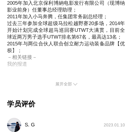
2005年加入北京保利博納电影发行有限公司（现博纳
进入电影公司一年多，感觉进入瓶颈期了，我该怎么
制片人如何面对市场的波动与变化，如何面对最终创
影业前身）任董事总经理助理；
办？
作与市场层面的成与败？
2011年加入小马奔腾，任集团常务副总经理；
过去三年参加全球超级马拉松越野赛20多场，2014年
其实我有自己的擅长，但现在的公司感觉限制了我，
开始计划完成全球超马巡回赛UTWT大满贯，目前全
我该离职吗？
球近两万男子选手UTWT排名第67名，最高达13名；
或许你只是想知道答案，那些关于电影制片人一直想
2015年与两位合伙人联合创立耐力运动装备品牌【优
知道又不知该问谁的问题的答案。
极】；
怎么感觉里我最不懂电影，是不是就只能等着被淘汰
电影是造梦，电影是幻觉与共情，电影是从0到1。银
－相关链接－
了？
幕上无论怎样的光怪陆离，电影幕后是另一个世界。
我的报道
怎么感觉公司里其他的人都不懂电影，没人带我我该
要进入这个世界，请三思而后行。我愿意在你思考的
怎么办？
过程中给你一点建议。
展开全部
到底什么时候该跳槽？
专业背景：
评判我是否适合电影行业，是否适合做一个职业电影
七年电影专业学习，北京电影学院管理系本科，制片
人的标准是什么？
学员评价
发行专业；文学系研究生，好莱坞产业史研究方向；
十五年影视从业经验，从买盒饭的剧务开始，到管理
导演，编剧，制片人，摄影，美术，录音等各部分主
剧组的制片主任，到商业类型片制片人，到创立电影
创，我在剧组里该如何跟他们打交道？各部门最介意
S. G
2023.01.10
制片公司，经历电影垂直产业链，在“制片－发行－市
的是什么？如果我只是片方公司代表，从公司角度如