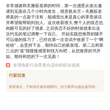
场（宣传营销）”每个环节都在业内一线电影公司担任
非常感谢和关雅荻老师的时间，第一次感受从发出邀
何跟剧组相处与沟通？
高管职务，多年参加全球重要电影节、电影市场活
请到见面在几个小时内发生，很意犹未尽～关雅荻老
动，在市场第一线积累了大量专业工作经验；
师真的一点架子没有，能感觉出来是真心的享受谈话
电影行业到底怎么赚钱？
六年院线电影、电影产业视频脱口秀节目主持、制作
并希望能帮助到别人。这次收获很大,整个人的状态也
经验，2009年与搭档张小北创立国内首个院线电影电
肉眼可见的好了很多, 之后状态不好的时候就拿出这
如果上面你遇到上面这些问题，可以来找我。。。
视评论节目《每周影评》，2014年停播；2014年与史
次约见的笔记调整一下自己。 开始实践您推荐的随手
航等嘉宾制作电影综合评论视频节目《电影侃侃》；
可以做的练习了，已经在第一次尝试中收获了一个“啊
主要工作履历：
哈哈”，会坚持下去，期待自己的新发现。第二点和第
三点的“道”我慢慢感受和找方向吧，从您推荐的书开
2000年开始作为制片主任，制作大量电视广告、宣传
始。期待和您的下一次见面！
片、电视台包装、电影短片、电视剧等影视项目；
专业背景：
2005－2007年，北京保利博纳电影发行有限公司（现
发现电影行业里更合适你的职业道路
七年电影专业学习，北京电影学院管理系本科，制片
博纳影业）董事总经理助理，参与近四十部国产电
发行专业；文学系研究生，好莱坞产业史研究方向；
行家回复
二十一年影视从业经验，从买盒饭的剧务开始，到管
理剧组的制片主任，到商业类型片制片人，到创立电
影制片公司，经历电影垂直产业链，在“制片－发行－
市场（宣传营销）”每个环节都在业内一线电影公司担
任高管职务，多年参加全球重要电影节、电影市场活