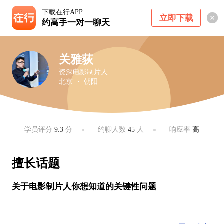
下载在行APP
立即下载
约高手一对一聊天
关雅荻
资深电影制片人
北京 ・ 朝阳
学员评分
9.3
分
约聊人数
45
人
响应率
高
擅长话题
关于电影制片人你想知道的关键性问题