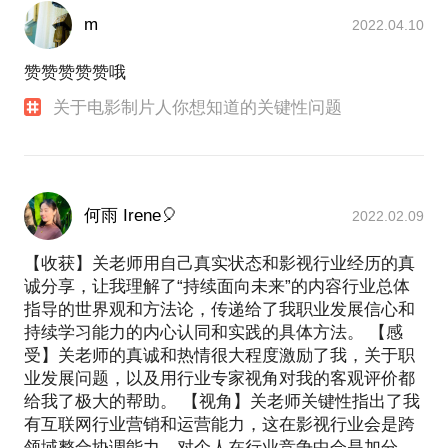
动，在市场第一线积累了大量专业工作经验；
m
十年院线电影、电影产业视频脱口秀节目主持、制作
2022.04.10
经验，2009-2014年与搭档张小北创立国内首个院线
赞赞赞赞赞哦
电影电视评论节目《每周影评》；2014年与史航等嘉
宾制作电影综合评论视频节目《电影侃侃》；2014年
关于电影制片人你想知道的关键性问题
至今，出品投资制作国内迄今唯一户外极限运动纪实
类节目《雅荻跑世界》第1-3季；制作上百部户外运动
纪录短片；2017年7月起，迄今制作运动和电影方向
何雨 Irene🎈
2022.02.09
【收获】关老师用自己真实状态和影视行业经历的真
诚分享，让我理解了“持续面向未来”的内容行业总体
指导的世界观和方法论，传递给了我职业发展信心和
持续学习能力的内心认同和实践的具体方法。 【感
受】关老师的真诚和热情很大程度激励了我，关于职
业发展问题，以及用行业专家视角对我的客观评价都
给我了极大的帮助。 【视角】关老师关键性指出了我
有互联网行业营销和运营能力，这在影视行业会是跨
领域整合协调能力，对个人在行业竞争中会是加分