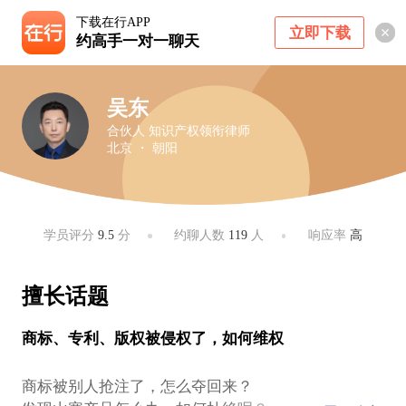
下载在行APP
立即下载
约高手一对一聊天
吴东
合伙人 知识产权领衔律师
北京 ・ 朝阳
学员评分
9.5
分
约聊人数
119
人
响应率
高
擅长话题
商标、专利、版权被侵权了，如何维权
商标被别人抢注了，怎么夺回来？