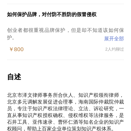
就是不能注册商标；
如果你愿意，我还可以向你分享一下如何注册商标、
原本以为找大师起的名字应该好，结果在注册商标的
申请专利、及版权保护。
如何保护品牌，对付防不胜防的假冒侵权
时候还是被驳回，或者投入使用后表现平平。
PS.在选择与我见面前，请把你的问题更具体化。毕
如今我国的商标申请量已经是2千多万件了，常见的文
竟一小时的谈话只能解决一个小问题。请把你的问题
创业者都很重视品牌保护，但是却不知道该如何保
字和词组早已被他人注册成商标，我们这些新近发展
提前发给我，方便我做更精确的准备，提升见面效
护。
展开全部
起来的产品和项目还能想出一个，即叫得响，又能注
率。期待与你的见面。
品牌刚刚有点名气就被别人抢注，什么时机注册商
册商标的好名字吗？
￥800
2人约聊过
标，怎么注册商标才能最大化的保护商标？
以我多年的经验来看，现在起个能注册商标的好名字
【在行郑重提示】：此话题内容仅为该行家在法律领
如果商标被人抢注了，该怎么夺回来？
确实很难。不过，只要方法得当，思路正确，照样能
域的个人经验、意见或观点，仅供学员参考使用，亦
不断的有人模仿和抄袭品牌，市场被扰乱了，虽然打
够想出好听又能注册的好名字。
不具有任何法律效力。如您需要聘请律师，在行建议
假了几次，但是效果不明显。
自述
我用这些方法和思路指导过很多人，都成功了。
您通过正式途径签订相关的律师代理合同、顾问合同
侵权的成本太低，维权的成本却很高，怎么做能高效
想学，请约我吧。
或其他形式的聘用合同。本话题内容及行家观点不代
维权？
声明一下，我不是帮您起名字，只是教您起名字的方
表平台观点，平台对话题内容不予担保，烦请知悉。
北京市泽文律师事务所合伙人、知识产权领衔律师，
遇到假冒伪劣产品，不知道该如何打击维权，请律师
北京多元调解发展促进会理事，海南国际仲裁院仲裁
又请不起，该怎么办？
员，专注于知识产权法律理论、立法、诉讼研究，一
很多时候看似简单的问题，对于创业企业来说可能就
直从事知识产权授权确权、侵权维权等法律服务，是
比较难。对品牌的保护一直是创业者很关系的问题，
石井工具、亚伟速录、曹怀仁酒等知名企业的知识产
但往往只是在发生了以后才意识到这块有漏洞，所