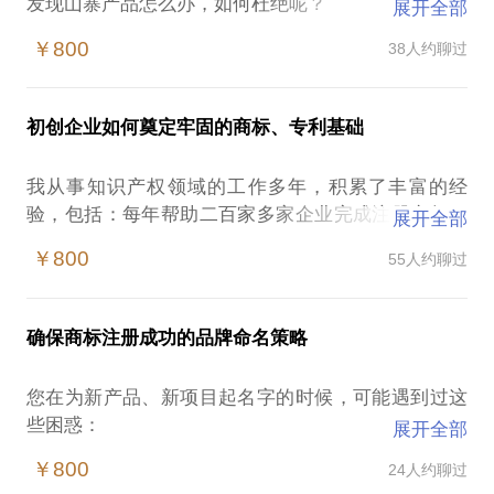
发现山寨产品怎么办，如何杜绝呢？
展开全部
有人盗用我的专利技术怎么办？
￥800
38人约聊过
发现网络上有人盗用我的作品怎么办？
还有其他各种知识产权侵权问题，如何解决？
公司该怎样做，才能搭建起针对侵权的长治久安的体
初创企业如何奠定牢固的商标、专利基础
系？
知识产权维权是非常复杂的法律问题，如果您遇到了
我从事知识产权领域的工作多年，积累了丰富的经
这些问题，理性的分析并制定策略，比盲目的维权更
验，包括：每年帮助二百家多家企业完成注册商标、
展开全部
有益。来我这里，大家一起研究分析，保证您能准确
申请专利事务，成功为亚伟速录、洗衣邦、脑浊乐队
的把握案件。
￥800
55人约聊过
的机构建设知识产权框架系统。
请提前准备好有关案件的文件材料，这样效果更好。
或许你是创业者，正面临这些问题：
初创企业商标怎么设计，怎么注册？
【在行郑重提示】：此话题内容仅为该行家在法律领
确保商标注册成功的品牌命名策略
新企业的技术开发如何取得专利保护？
域的个人经验、意见或观点，仅供学员参考使用，亦
如何打好初创企业的知识产权基础？
不具有任何法律效力。如您需要聘请律师，在行建议
您在为新产品、新项目起名字的时候，可能遇到过这
在这些方面，相信我能为你提供帮助，我愿意与你交
您通过正式途径签订相关的律师代理合同、顾问合同
些困惑：
展开全部
流的内容包括：
或其他形式的聘用合同。本话题内容及行家观点不代
绞尽脑汁想了好多天，甚至把所有的朋友和员工都找
帮助学员了解商标注册、专利申请中隐含的风险，引
￥800
24人约聊过
表平台观点，平台对话题内容不予担保，烦请知悉。
来头脑风暴，起了很多的名字，要么是不合适，要么
导设计有利于企业快速成长的知识产权框架系统。