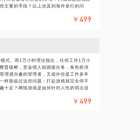
些主要的手段？以上涉及到海外发行的问
￥499
戏市场淘金毫无把握？
d模式。而1万小时理论指出，任何工作1万小
爬晋级树，赏金猎人组团接任务，角色扮演
管理感兴趣的管理者，又或许你是工作多年
一样面临过这些问题：打起游戏就完全停不
趣十足？网络游戏是如何针对人性的弱点设
过绩点激励员工，可视管理工具有哪些？在
￥499
与你交流：分享我自行设计的“微妙游戏工作
RPG游戏化职业生涯升级体系。如果你愿
限的游戏和无限的游戏”中的观点；探讨“游戏
在游戏行业从业16+年，对于游戏和游戏化管
管理”并对其成败得失有自己观点；独创“微妙
行。PS.在选择与我见面前，请把你的问题