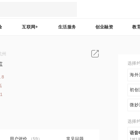
验
互联网+
生活服务
创业融资
教
杭州
选择
监
海外
.8
高
初创
71
微妙
选择
语音
用户评价
（59）
常见问题
1对1