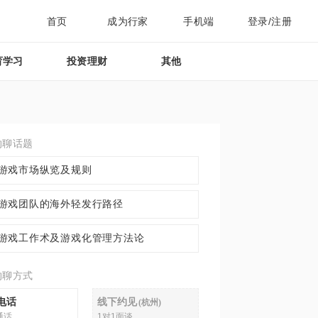
首页
成为行家
手机端
登录/注册
育学习
投资理财
其他
约聊话题
游戏市场纵览及规则
游戏团队的海外轻发行路径
游戏工作术及游戏化管理方法论
约聊方式
电话
线下约见
(
杭州
)
通话
1对1面谈