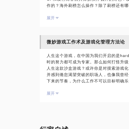
作的？海外刷榜怎么操作？除了刷榜还有哪
题，我可以给出有态度有料的答复。
展开
国内市场规则逐渐明晰，但对是否去海外游
微妙游戏工作术及游戏化管理方法论
人生这个游戏，在中国为我们开启的是har
时的努力都可成为专家。那么如何打怪升级
人生这款沙盒游戏？或许你是对摸索游戏化
并感到倦怠渴望突破的职场人，也像我曾经
下来的节奏，为什么工作不可以目标明确乐
计？如何挖坑的？有什么可借鉴的？如何通
展开
这些方面，相信我能为你提供帮助，我愿意
术”理念；分享如何设计一套切实可执行的 
意，我还可以探讨的内容还包括：分享“有
是怎样深刻改变人的思维方式”。关于我：
理有持续的思考；深入研究过“盛大游戏式
游戏工作术”并在近两年的创业过程中身体践