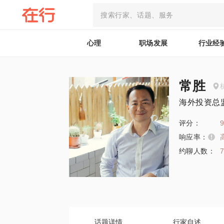
心理
职场发展
行业经
常胜
海外投资总
评分：
9
响应率：
约聊人数：
话题详情
行家自述