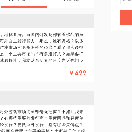
，堪称血海。而国内研发商都有着强烈的海
海外自主发行能力，那么，谁有资格？以多
游戏市场究竟是怎样的态势？看了那么多报
是一个主要市场吗？有多难打入？如果要打
其独特性，我将从亲历者的角度告诉你切身
有什么样的特征？现在是进入的契机吗？以
￥499
些温度有观点的答复。
些新兴市场？
海外游戏市场淘金却毫无把握？不如让我来
？有哪些重要的发行商？重度网游和轻度单
轻发行？要做海外发行，都有哪些关键点？
发行商会做哪些主要的事情？大概都是怎么操