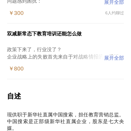
问题感到困扰：
展开全部
我的产品定位准确吗？
￥300
6人约聊过
我应当从哪里找到客户？
拓展业务的过程中，可能遇见哪些难题？
大机构是否是我能够抱的大腿？
双减新常态下教育培训还能怎么做
我在在国际教育领域创业、从业8年。曾担任纽交所上
市公司，学大教育集团国际教育子公司蔚蓝国际
政策下来了，行业没了？
CEO。相信在这些方面能为你提供帮助。 我愿意与你
企业战略上的失败首先来自于对战略情报的不重视。
展开全部
分享的内容包括：
细心的人可以发现去年三月份，信号已经非常明显
帮助你认识行业现状；
￥800
了。
帮助你了解、分析各种不同的销售渠道拓展的利与
新常态下，教育还能怎么做？带你从国企央企的角度
弊；
帮助你检查产品和商业模式的漏洞；
自述
帮助你检查预算的合理性；
（有缘分的）帮助你拓展在行业内的人脉。
PS.在选择与我见面前，请把你的问题更具体化。毕
现供职于新华社直属中国搜索，担任教育营销总监。
竟一小时的谈话只能解决一个小问题。请把你的问题
中国搜索是正部级新华社直属企业，股东是七大央
提前发给我，方便我做更精确的准备，提升见面效
媒。