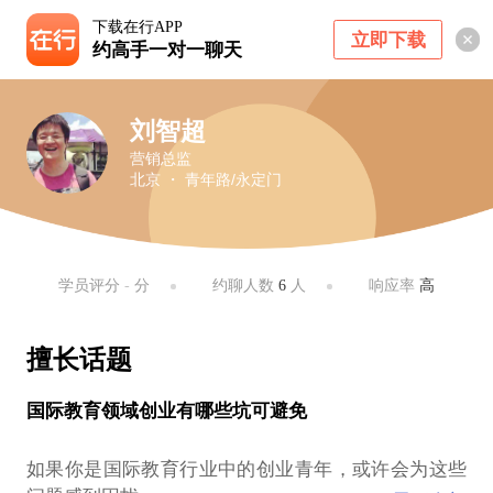
下载在行APP
立即下载
约高手一对一聊天
刘智超
营销总监
北京 ・ 青年路/永定门
学员评分
-
分
约聊人数
6
人
响应率
高
擅长话题
国际教育领域创业有哪些坑可避免
如果你是国际教育行业中的创业青年，或许会为这些