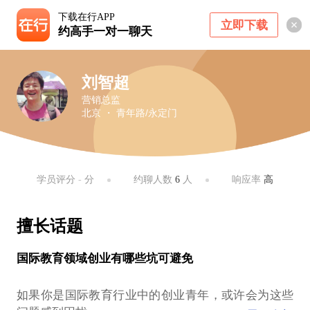
下载在行APP
立即下载
约高手一对一聊天
刘智超
营销总监
北京 ・ 青年路/永定门
学员评分
-
分
约聊人数
6
人
响应率
高
擅长话题
国际教育领域创业有哪些坑可避免
如果你是国际教育行业中的创业青年，或许会为这些