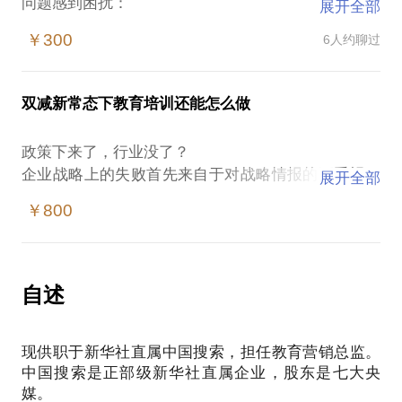
问题感到困扰：
展开全部
我的产品定位准确吗？
￥300
6人约聊过
我应当从哪里找到客户？
拓展业务的过程中，可能遇见哪些难题？
大机构是否是我能够抱的大腿？
双减新常态下教育培训还能怎么做
我在在国际教育领域创业、从业8年。曾担任纽交所上
市公司，学大教育集团国际教育子公司蔚蓝国际
政策下来了，行业没了？
CEO。相信在这些方面能为你提供帮助。 我愿意与你
企业战略上的失败首先来自于对战略情报的不重视。
展开全部
分享的内容包括：
细心的人可以发现去年三月份，信号已经非常明显
帮助你认识行业现状；
￥800
了。
帮助你了解、分析各种不同的销售渠道拓展的利与
新常态下，教育还能怎么做？带你从国企央企的角度
弊；
帮助你检查产品和商业模式的漏洞；
自述
帮助你检查预算的合理性；
（有缘分的）帮助你拓展在行业内的人脉。
PS.在选择与我见面前，请把你的问题更具体化。毕
现供职于新华社直属中国搜索，担任教育营销总监。
竟一小时的谈话只能解决一个小问题。请把你的问题
中国搜索是正部级新华社直属企业，股东是七大央
提前发给我，方便我做更精确的准备，提升见面效
媒。