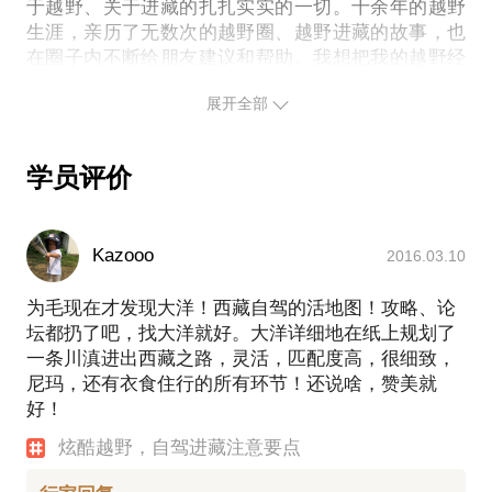
野、向往自驾进藏的新人老手们分享，让越野进藏达
于越野、关于进藏的扎扎实实的一切。十余年的越野
生涯，亲历了无数次的越野圈、越野进藏的故事，也
到安全与精彩的双赢!我的分享内容包含但不限于：
在圈子内不断给朋友建议和帮助。我想把我的越野经
越野车选择及改装帮助；
历与新手以及所有感兴趣的人们分享，使他们的越
自驾进藏的帮助；
展开全部
野、西藏自驾生活更加安全和更加精彩。
西藏尤其是“阿里地区”自驾旅游的帮助。
从第一届“428青藏高原拉力赛”开始，自驾进藏，开着
越野车在海拔4000米以上的青藏高原进行的疯狂越野
学员评价
盛宴改变了我的人生轨迹！我正式加入“428”并成为成
都四二八赛车俱乐部的法人代表，以网络ID“428大
洋”为名，带领团队打造这个“世界上海拔最高的汽车
Kazooo
2016.03.10
赛事”，直到第十届428，中国车王“卢宁军”掌舵，将
428拉力赛提升为中汽联赛事范畴。十年自驾越野车
为毛现在才发现大洋！西藏自驾的活地图！攻略、论
进藏，五年红酒咖啡馆，因为喜欢，便有了无限激情
坛都扔了吧，找大洋就好。大洋详细地在纸上规划了
与兴致。
一条川滇进出西藏之路，灵活，匹配度高，很细致，
我钟爱越野车，从刚会开车的切诺基开始，到00年代
尼玛，还有衣食住行的所有环节！还说啥，赞美就
升级玩经典的丰田陆地巡洋舰LC80，再到几年前新添
好！
的“JEEP牧马人RUBINCON”。从早期的“刨坑”、上山
下河、丛林穿越，再到组织“428”，从危险的“川藏北
炫酷越野，自驾进藏注意要点
线”到无人区的“阿里大北线”。最多的时候，参加428
的队伍多达60多辆进藏赛车，场面堪比盛事，平时也