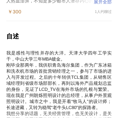
人热血澎湃，不知是多少都市人潜存内心的梦想！是
展开全部
时候让梦想变为现实了，如何选择专业越野车，自驾
￥300
1人约聊过
进藏旅游要注意哪些要点，西藏“阿里大北线”自驾的
事项，我来帮你做事先的功课，唤醒你的进藏梦！
我是四二八赛车俱乐部法人代表，从第一届“428青藏
高原拉力赛”开始，自驾进藏，开着越野车在海拔4000
自述
米以上的青藏高原进行的疯狂越野盛宴改变了我的人
生轨迹。十年，越野进藏不光是钟爱，也变成追求。
我是感性与理性并存的大洋。天津大学四年工学实
我爱越野车，从刚会开车的切诺基开始，到00年代升
干，中山大学三年MBA镀金。
级玩经典的丰田陆地巡洋舰LC80，再到几年前新添
刚毕业那两年，我供职青岛海尔集团，作为广东冰箱
的“JEEP牧马人RUBINCON”。从早的“刨坑”、上山下
和洗衣机市场的首批营销经理之一，参与了市场的进
河、丛林穿越，再到组织“428”，从危险的“川藏北
入与开发过程。之后的十年转供TCL集团，从销售区
线”到无人区的“阿里大北线”。最多的时候，参加428
域经理到省级市场部部长，再到以海外产品规划总监
的队伍多达60多辆进藏赛车，场面堪比盛事，平时也
的身份，见证了LCD_TV在海外市场的扎根与繁荣。
不乏陪同志趣相投的商业车队进藏旅游。
现在我是广州朗烁照明设计的总经理，从事户外景观
很多人选择自驾进藏，很多人向往“阿里大北线”自
照明设计。城市之中，我是开着“牧马人”的设计师；
驾，可是太多人经验不足、准备不足，非常容易出危
长途进藏，又转为稳驾“老牛头LC80”的探路者。
险，我希望以自己的经历与经验与所有爱生活、爱越
我想分享的话题，无关经营管理，也无关设计，是关