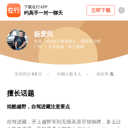
下载在行APP
立即下载
约高手一对一聊天
杨爱民
大洋，428拉力赛创始人，照明设计师
广州 ・ 五羊新城，珠江新城
学员评分
9.0
分
约聊人数
1
人
响应率
高
擅长话题
炫酷越野，自驾进藏注意要点
自驾进藏，开上越野车到无限高原尽情驰骋，多么让