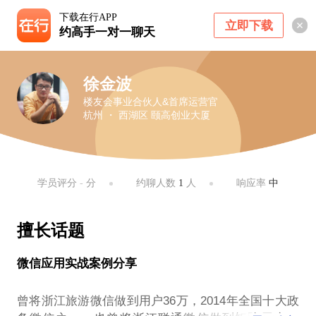
下载在行APP
立即下载
约高手一对一聊天
徐金波
楼友会事业合伙人&首席运营官
杭州 ・ 西湖区 颐高创业大厦
学员评分
-
分
约聊人数
1
人
响应率
中
擅长话题
微信应用实战案例分享
曾将浙江旅游微信做到用户36万，2014年全国十大政