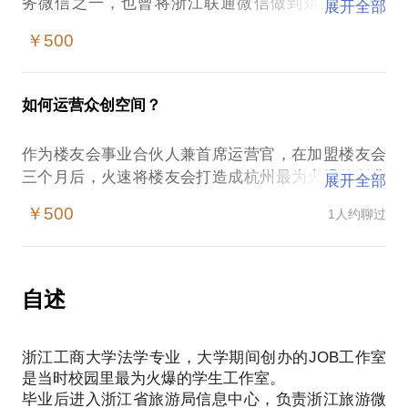
务微信之一，也曾将浙江联通微信做到矩阵用户70
展开全部
万，联动营销拿下途牛和格瓦拉。既然实践过多个运
￥500
营案例，不讲大道理，就说小案例，教你如何推广用
户，搭建用户中心，以及传授你一些我独家的运营技
巧——
如何运营众创空间？
浙江旅游：用产品思维做一个36万的大号；
浙江联通：微信运营矩阵系统如何搭建；
作为楼友会事业合伙人兼首席运营官，在加盟楼友会
浙报大院：微信如何成为一个应用案例；
三个月后，火速将楼友会打造成杭州最为火爆的创业
展开全部
余姚模式：三个月如何速成一个十万的大号以及未来
咖啡众创空间，杭州日报登过我们的头版头条，我也
的商业模式。
￥500
1人约聊过
被多家媒体采访。
我们在约见中可以畅聊：
楼友会的前世今生；
从龙井香茗到创业咖啡；
自述
从众创空间到创业大街；
从创客运动到创业文化；
浙江工商大学法学专业，大学期间创办的JOB工作室
势如破竹的进行时。
是当时校园里最为火爆的学生工作室。
我可以在以下方面针对你的项目分享一些心得：
毕业后进入浙江省旅游局信息中心，负责浙江旅游微
众创运营中的品牌营销；