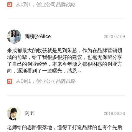
从0到1，创业公司品牌战略
KSE国际教育、幸喜春、仆少家、雨菡家庭农场；
餐饮品牌：何师烧烤、三顾冒菜、生如夏花、卓锦新
川菜、听香新川菜、王子拉茶、玫瑰里、王破仑；
区域公用品牌：（河南）宁陵有礼、（四川）善地德
格、五彩藏乡、山水炉霍、（湖南）桂东高山黄桃；
陶柳汐Alice
2020.07.09
其他品牌：四川人民出版社、四川省歌舞剧院、天府
新区第七小学、天府新区第八小学、天府新区香山小
来成都最大的收获就是见到朱总，作为在品牌营销领
学
域的前辈，给了我很多很好的建议，也毫无保留分享
了自己的创业经验，本来今年源之都很困惑的创业方
2020年参与万科物业品牌升级，万科物业更名为万物
向，逐渐看到了一些曙光，感恩～
云，为万物云设计全新品牌标识。2022年，万物云在
港交所上市。
从0到1，创业公司品牌战略
2021年，出版新书《设计研习》，并在成都轻安举办
研习设计展。
2021年起，在轻安雅集、明月远家开设“生活方式品牌
阿五
2019.08.28
研习课”，学员多为全国各地的生活方式品牌创始人和
从业者。先后在中山大学、广东工业大学、暨南大
老师给的思路很落地，懂得了打造品牌的也有个先后