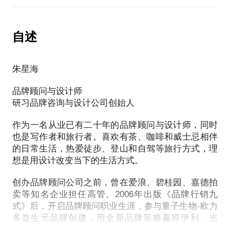
standalone="no"?
位；
时间有限，见面前请你尽可能详细的说明自己的情
帮助学员梳理经验及资源，并在此基础上给出个人品
自述
牌创建的建议；
给出分阶段个人品牌管理的建议。
PS.在选择与我见面前，请把你的问题更具体化。毕
朱星海
竟一小时的谈话只能解决一个小问题。请把你的问题
提前发给我，方便我做更精确的准备，提升见面效
品牌顾问与设计师
研习品牌咨询与设计公司创始人
作为一名从业已有二十年的品牌顾问与设计师，同时
也是写作者和旅行者。喜欢有茶、咖啡和威士忌相伴
的日常生活，热爱徒步、登山和自驾等旅行方式，理
想是用设计改变当下的生活方式。
创办品牌顾问公司之前，曾在爱浪、碧桂园、嘉德拍
卖等知名企业担任高管。2006年出版《品牌行销九
式》后，开启品牌顾问职业生涯，参与量子生物-欧力
多益生元品牌创建，用全新品牌策略赢得伊利、光
明、飞鹤、稻香村等15家知名品牌参与，推出添加欧