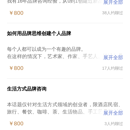
我有16年品牌咨询经验，从0到1创建过新品牌，先后
展开全部
主导过50个以上新品牌创建顾问服务案例，包括一个
￥800
38人约聊过
从新品牌创建到上市公司（量子高科）的全案服务经
验。
?xml version="1.0" encoding="UTF-8"
如何用品牌思维创建个人品牌
standalone="no"?
初创企业也许会遇到这些问题：
每个人都可以成为一个有趣的品牌。
如何根据竞争环境确立品牌定位、品牌标识设计的方
在这样的情况下，艺术家、作家、手艺人、设计师品
展开全部
向和标准？
牌创建者容易遭遇：
如何低成本建立品牌？
￥800
17人约聊过
如何根据自己的特点选择自己的定位？
如果你遇到这些问题，可以找我聊聊，我可以从这些
如何在芸芸众生中脱颖而出？
方面给你指导：
如何从一个人成为一个品牌？
分析行业现状及竞争对手现状后，帮助学员准确找到
生活方式品牌咨询
我有十年以上艺术品拍卖公司、企业管理培训公司与
有利可图的细分市场，进行品牌定位。
品牌顾问公司经验，曾参与靳尚谊、王肇民、郎咸
根据定位为初创品牌提供标识设计方向及品牌形象的
本话题仅针对生活方式领域的创业者，限酒店民宿、
平、余世维等知名艺术家与企业管理专家的品牌推广
方向性建议。
旅行、餐饮、咖啡、茶、生活物品、手工艺品牌创业
展开全部
及项目推广。
低成本建立品牌核心资产的策略和方法。
者，关于资深品牌存在的不确定性，以及处于瓶颈期
我愿意与你分享的内容包括：
￥800
3人约聊过
?xml version="1.0" encoding="UTF-8"
通过访谈的形式，帮助学员发现自身优势，明确定