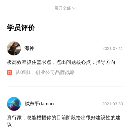
力多益生元的新产品。2010年量子生物（300149）在
展开全部
深交所上市，从一家连续亏损八年的中小企业成为A
股上市公司。
学员评价
2011年在广州创办品牌顾问公司。先后服务过万科、
万象城、太古汇、花样年文旅等知名品牌。
海神
2021.07.11
2018年在成都创办研习品牌设计公司，专注于生活方
式品牌的设计咨询，开启了对生活方式领域和中式生
极高效率抓住需求点，点出问题核心点，指导方向
活美学的未来的探寻。截止到2022年底，朱星海先后
主导了200多个品牌的新品牌创建或品牌升级，包括
从0到1，创业公司品牌战略
多家上市公司和行业知名品牌。
朱星海的品牌设计作品包括：
大公司品牌：万物云、巴图鲁、大钲资本、香港天赋
赵志平damon
2021.03.30
资本
生活方式品牌：远家、木墨、驾咖啡、诗婢家、寻麓
真行家，总能根据你的目前阶段给出很好建设性的建
书馆、众书房、众美术馆、隐贤山房、白隙、边界音
议
乐、此刻博物馆、茶业复兴、初唯女装、U/A女装、