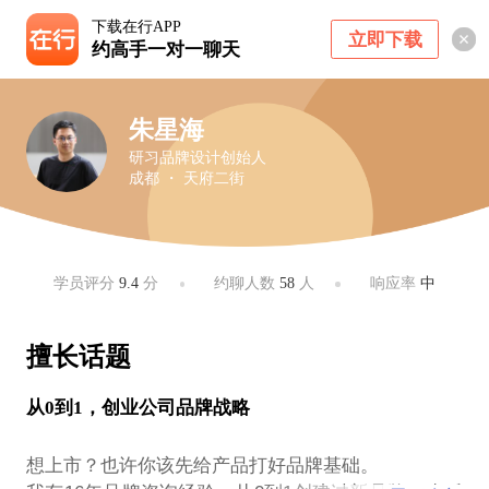
下载在行APP
立即下载
约高手一对一聊天
朱星海
研习品牌设计创始人
成都 ・ 天府二街
学员评分
9.4
分
约聊人数
58
人
响应率
中
擅长话题
从0到1，创业公司品牌战略
想上市？也许你该先给产品打好品牌基础。