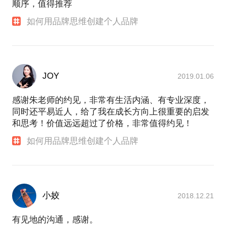
学、成都理工大学、四川师范大学开设品牌课或公开
顺序，值得推荐
讲座。
如何用品牌思维创建个人品牌
已出版著作《设计研习》《升级：成长品牌的突围之
路》《品牌行销九式》《大众娱乐大众：新娱乐营销
攻略》等，2023年即将出版新书《设计生活方式》。
JOY
2019.01.06
感谢朱老师的约见，非常有生活内涵、有专业深度，
同时还平易近人，给了我在成长方向上很重要的启发
和思考！价值远远超过了价格，非常值得约见！
如何用品牌思维创建个人品牌
小姣
2018.12.21
有见地的沟通，感谢。