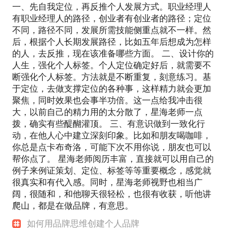
一、先自我定位，再反推个人发展方式。职业经理人
有职业经理人的路径，创业者有创业者的路径；定位
不同，路径不同，发展所需技能侧重点就不一样。然
后，根据个人长期发展路径，比如五年后想成为怎样
的人，去反推，现在该准备哪些方面。 二、设计你的
人生，强化个人标签。个人定位确定好后，就需要不
断强化个人标签。方法就是不断重复，刻意练习。基
于定位，去做支撑定位的各种事，这样精力就会更加
聚焦，同时效果也会事半功倍。这一点给我冲击很
大，以前自己的精力用的太分散了，星海老师一点
拨，确实有些醍醐灌顶。 三、有意识做到一致化行
动，在他人心中建立深刻印象。比如和朋友喝咖啡，
你总是点卡布奇洛，可能下次不用你说，朋友也可以
帮你点了。 星海老师阅历丰富，直接就可以用自己的
例子来例证策划、定位、标签等等重要概念，感觉就
很真实和有代入感。同时，星海老师视野也相当广
阔，很随和，和他聊天很轻松，也很有收获，听他讲
爬山，都是在做品牌，有意思。
如何用品牌思维创建个人品牌