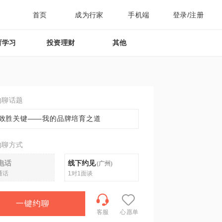
首页
成为行家
手机端
登录/注册
育学习
投资理财
其他
约聊话题
致胜关键——我的品牌培育之道
约聊方式
电话
线下约见
(
广州
)
通话
1对1面谈
一键约聊
客服
心愿单