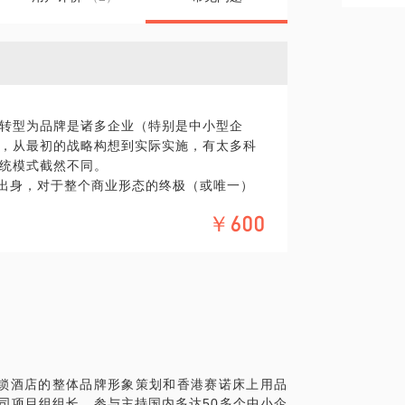
转型为品牌是诸多企业（特别是中小型企
，从最初的战略构想到实际实施，有太多科
统模式截然不同。
”出身，对于整个商业形态的终极（或唯一）
化的洪流中，就显得极为有限。所谓丛林法
￥600
必须找出科学的、有针对性的方法，以便在
值，才是品牌之道。以下提出几个关键点，
点。其实不然，广告只是整个品牌体系的手
，并非单一的有效方法。比如小米，推广之
的生态系统——论坛，以“发烧”之名赢取它
），曾经铺天盖地的广告，最后一宗产品事
连锁酒店的整体品牌形象策划和香港赛诺床上用品
品牌价值最大化作为终极目标，而不是着眼
公司项目组组长，参与主持国内多达50多个中小企