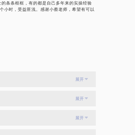
士的条条框框，有的都是自己多年来的实操经验
3个小时，受益匪浅。感谢小蔡老师，希望有可以
培育系统的分享内容，共勉：
zA4NDE5NjEwOQ==&mid=205643646&idx=1
5be3&scene=2&key=dffc561732c226514
79afa7d0502fffca247e1d336e49519383
TE0MDQ4MQ%3D%3D&devicetype=webwx
W43mOvgBLbXSUizrflVa0DqtH%2FoiVB2E
A
展开
展开
展开