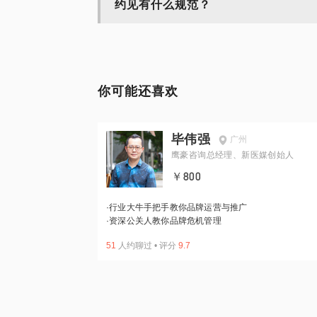
约见有什么规范？
你可能还喜欢
毕伟强
广州
鹰豪咨询总经理、新医媒创始人
￥800
·
行业大牛手把手教你品牌运营与推广
·
资深公关人教你品牌危机管理
51
人约聊过
•
评分
9.7