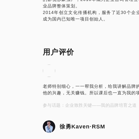
业品牌整体策划。
对“硬件”的迷恋。
2014年创立文化传播机构，服务了近30个企
所谓对硬件的迷恋，在这特指土地资源和生
成为国内已知唯一项目创始人。
模不到50人的小厂，以OEM代工为主，
他们的实际情况，我建议把着力点放在产品
以吸引年轻的消费群体为主，先做一些小规模的
长的犹豫和“严肃的”家族会议后，决定把
超过他们目前的销售额）和添置设备上，而
用户评价
册。为此，我感到十分遗憾和痛心，因为他
我的建议无法采纳的原因有两个：一是企业
品牌这些强大的竞争对手，他们仍不敢放权
思想得以运用。二是关于安全感。十几年前
于市场极速变化带来的恐惧无法适应，还勉
老师特别细心，一一帮我分析，给我讲解品牌
境，譬如尽可能买地或者买房，以确保资产
他的兴趣，无关赚钱。所以课后也一直为我的
他还告诉我，你以为这几千家厂这么多年都在
“品牌”究竟是什么？
参与话题：企业致胜关键——我的品牌培育之道
这几年，我走遍诸多城市，拜访不下百家企
我的后脑勺拼命地闪烁。“品牌”究竟是什
牌？不就是牌子吗？注册一下，有钱打打广
徐勇Kaven·RSM
措。在这，我也仅能简要地分享一个观点：
值，是一种能够凭借自己价值存在甚至增长