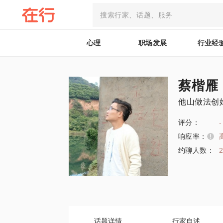
心理
职场发展
行业经
蔡楷雁
他山做法创
评分：
-
响应率：
约聊人数：
话题详情
行家自述