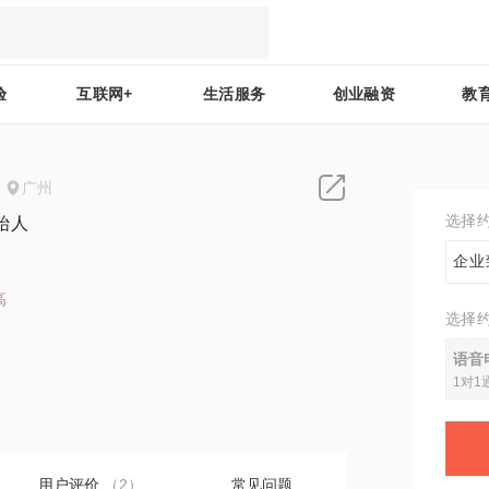
验
互联网+
生活服务
创业融资
教
广州
选择
始人
企业
高
选择
2
语音
1对1
用户评价
（2）
常见问题