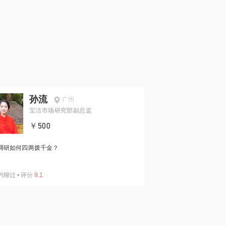
孙流
广州
宝洁市场研究部副总监
￥500
调研如何四两拨千金？
约聊过
•
评分
9.1