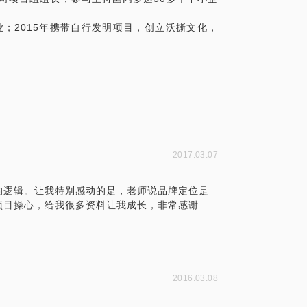
业；2015年携带自行发明项目，创立沃撕文化，
产设备。我曾有一个客户，他经营着一个规
最近几年想发展自己的品牌，便找到了我。综合
创新和市场定位上，然后建立一个小团队，
渠道建立和推广......然而，他们经过冗
钱花在厂房翻新（其实原有设备的生产力远远
对于品牌建设方面只是象征性地做了一本画
们其实具备产生品牌的条件的。
掌权者价值观的问题，尽管他们面临着欧美
给更年轻的人，让这些更加适应现今社会的
2017.03.07
的“成功法则”，如今正在快速失效，他们对
强用之前的经验去面对完全不一样的市场环
的逻辑。让我特别感动的是，老师说品牌定位是
的安全。
项目操心，给我很多资料让我成长，非常感谢
挣钱吗？不，他们挣的是买地卖地的钱.....
业，回眸一看，就只剩这个金灿灿的问题在
么？甚至有个别企业家轻蔑地对我说道，“品
告就成了呗。”这回答让我咋在那儿，不知所
2016.03.08
品牌绝非具象的呈现。它，是一种商业价
的有机体！