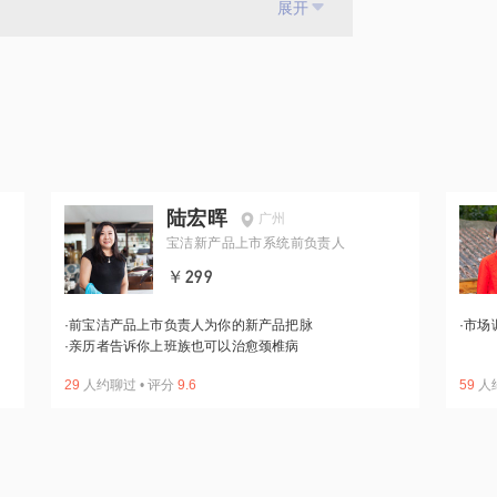
展开
陆宏晖
广州
宝洁新产品上市系统前负责人
￥299
·
前宝洁产品上市负责人为你的新产品把脉
·
市场
·
亲历者告诉你上班族也可以治愈颈椎病
29
人约聊过
•
评分
9.6
59
人