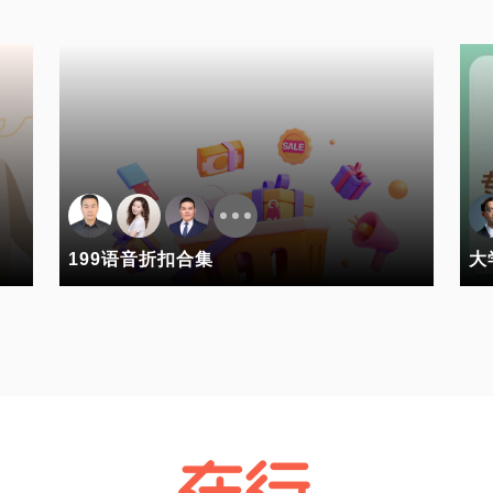
199语音折扣合集
大