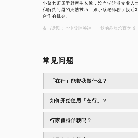
小蔡老师属于野蛮生长派，没有学院派专业人
欢迎约我，我谨以最诚挚的心向您倾吐。
和解决问题的娴熟技巧，跟小蔡老师聊了接近
以下是我在一次广告公司分享会上关于品牌
合作的机会。
http://mp.weixin.qq.com/s?__biz=M
&sn=11613bae8135a32003a588f3f13e
参与话题：企业致胜关键——我的品牌培育之道
df890832b4bc45c239b0435677b285d2c
484dafb44e70&ascene=1&uin=MjkzN
&version=70000001&pass_ticket=dFx
wz1HMZZ7NDnXH7TRCbaej6JMO0Wu
常见问题
「在行」能帮我做什么？
如何开始使用「在行」？
行家值得信赖吗？