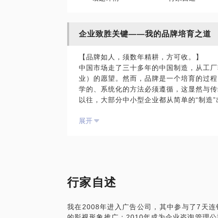
企业致胜关键——我的品牌培育之道
【品牌如人，须数年精耕，方可收。】
中国市场走了三十多年的中国制造，从工厂
业）的愿望。然而，品牌是一个培育的过程
学的、系统化的方法必须遵循，这显然与传
以往，大部分中小型企业都从简单的“制造
追求是金钱，因此而诞生的方法在商业全球
展开
则，优胜劣汰。针对不同的企业（项目），
品牌培育的过程中，创造和发挥出企业的价
以供探讨：
广告打得越多，品牌就越响。
许多企业家都半真半笑地跟我表达过这类观
段之一，它是遁寻整个品牌系统的打造而生
行家自述
初，并未打什么广告，它只是运用了互联网
的粉丝。再看三株口服液（大家还记得吧？
我在2008年进入广告公司，其中参与了7天
故后，惨淡收场，失败告终。企业应该以将
的影视形象推广；2010年成为企业咨询管理
于眼前的利益。