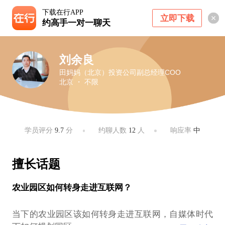
下载在行APP
立即下载
约高手一对一聊天
刘余良
田妈妈（北京）投资公司副总经理COO
北京 ・ 不限
学员评分
9.7
分
约聊人数
12
人
响应率
中
擅长话题
农业园区如何转身走进互联网？
当下的农业园区该如何转身走进互联网，自媒体时代