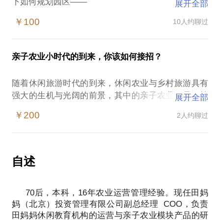
下如何规划园区——
展开全部
生产与销售
￥100
10人约聊过
产量与质量
安全与体验
品种与需求
亲子农业小时代的到来，你该如何接招？
生产与管理
技术与培训
随着休闲旅游时代的到来，休闲农业与乡村旅游具有
线上与线下
强大的生机与光阔的前景，其中的亲子农业更是一枝
展开全部
成本与利润
独秀，成为众多农业项目的亮点。但目前市场夸大的
这一切我给您最一线信息。设计好农业的出口，才会
￥200
2人约聊过
宣传与误导，让人眼花缭乱。
在O2O的今天站在风口，等待明天。
在这样的情况下，休闲农业从业者 亲子业态相关者容
沉寂多年的我们，磨练出一个田妈妈农乐园，一个有
易遭遇：
情怀的亲子农业O2O模式。一个农业体验模式的打造
亲子项目如何嫁接到休闲旅游中？
自述
亲子农业该如何设置游乐设施？
亲子活动需要如何设计才能有爆点？
70后，本科，16年农业运营管理经验。现任田妈
休闲农业到底该如何找到属于自己的客户？
妈（北京）投资管理有限公司副总经理 COO，负责
如何提高顾客的粘性？
田妈妈休闲教育机构的运营与亲子农业模块产品的研
我在14年大农业的锤炼，3年亲子农业的实践。细