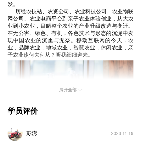
发。
分、专注、坚持，成就一个田妈妈的梦想!
历经农技站、农资公司、农业科技公司、农业物联
我愿意与你分享的内容包括：
网公司、农业电商平台到亲子农业体验创业，从大农
拨开迷雾，找到真相，用一线的经验阐述一个真实的
业到小农业，目睹整个农业的产业升级改造与变迁。
亲子农业业态！
在无公害、绿色、有机，各色技术与形态的沉淀中发
先市场，再定位，找客户，做产品，设计盈利模式。
现中国农业的沉重与无奈。移动互联网的今天，农
PS.在选择与我见面前，请把你的问题更具体化。毕
业，品牌农业，地域农业，智慧农业，休闲农业，亲
竟一小时的谈话只能解决一个小问题。请把你的问题
提前发给我，方便我做更精确的准备，提升见面效
展开全部
学员评价
彭澎
2023.11.19