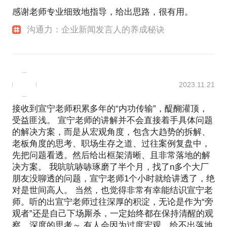
考核？
宣宁于2007年大学毕业后即加入中国本土十大公关公
感谢老师专业细致地指导，给出思路，很有用。
司之一的帕格索斯，在为宝马、百事、首都国际机
-接受不同形式媒体的采访，有什么细微而关键的针对
5，花了钱，公关传播为什么没有带来流量和销量？
沟通力：企业新闻发言人的养成秘诀
场、TCL等客户提供中英文双语文稿写作、资料收集
性原则？
调研和现场活动支持过程中，完成了一个职场新人的
进阶。
6，微信、微博、抖音，我该不该建？怎么运营，又怎
-新闻发言人怎样表达和讲述故事，才能助推出一篇优
么考核？
一年之后，宣宁入职全球顶级公关公司奥美，先后服
秀的报道？
2023.11.21
务于两家跨国公司客户——IBM和欧特克。3年的工作
7，新闻发布会怎么开，各种宣传文案怎么写，危机公
让宣宁熟谙B2B业务营销传播之道，并在公关实务领
-接到媒体的采访邀请时，新闻发言人第一件要做的事
关怎么做？
接收到宣宁老师积累多年的“内功传输”，醍醐灌顶，
域打下了极为扎实的基本功。他直接撰写各类文章稿
情是什么？
受益匪浅。 宣宁老师的讲解并不会直接着手具体问题
件500多篇，直接组织和管理了超过100多场公关活
8，既然本地人才难寻，公关传播是请外包团队做，还
的解决方案，而是从宏观角度，包含大趋势的拆解、
动，新闻发布会和专访，帮助客户发展和维护同数百
-出席采访之前，新闻发言人本人和助手团队需要做哪
是自己招人做？
老板角度的思考、职场生存之道、过往案例复盘中，
位记者的工作关系，协助客户管理的传播预算累计超
些准备？
先把问题看透。然后给出框架清晰、且非常落地的解
过数千万，并负责完成多个奥美年度“明星项目”。
决方案。 我吭吭哧哧琢磨了半个月，找了n多个大厂
您的相关疑问和困惑，我会力所能及的分享我的经验
-采访完成之后，还有什么能帮助产生更好报道的方法
2011年，宣宁加入联想集团公关团队，三年半的工作
朋友没聊透的问题，宣宁老师1个小时就给讲透了，绝
和建议。
和动作？
经历让他熟练掌握企业品牌的构建方式（传播信息的
对是世间高人。 当然，也觉得非常有幸能结识宣宁老
创作，企业领导人形象的维护，声誉和议题的管理
师。听的出宣宁老师过往深厚的积淀，无论是作为“旁
【系统约见成功后注意事项】
等），B2C产品业务的包装方法（产品定位和创意，
观者”还是自己下场厮杀，一定始终都在保持清醒的观
-新闻发言人的自媒体阵地该遵循怎样的原则管理？
先请您自我明确：我要为您解答哪些疑虑？您对哪些
新媒体和社交媒体活动策划，热点炒作和事件运
察、深度的思考～ 有人会因为过度宏观，给不出落地