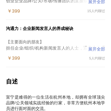
创业企业品牌/公关/市场/传播团队的直接或者间接管
展开全部
理者
￥399
15人约聊过
企业品牌/公关/市场/传播团队中层或基层成员
需要初建或重建品牌/公关/市场/传播团队和工作策略
的管理者
沟通力：企业新闻发言人的养成秘诀
【主要涉及内容】
【主要面向的朋友】
一、对于品牌/公关工作，创业团队跃跃欲试，却又充
担任企业/组织/机构新闻发言人的人士，通常为管理
展开全部
满纠结：
团队成员
￥399
5人约聊过
对该话题有兴趣的品牌/公关/市场/传播领域同仁
1，企业初创或刚步入正轨，依然如履薄冰；
【主要涉及内容】
2，“酒香也怕巷子深”的时代，企业和产品需要品牌
1，企业新闻发言人是一个核心而敏感的职能，通常需
自述
力，否则业务会做得很辛苦；
要他来代表企业接受媒体采访，其发言内容即是企业
官方的立场和观点。
3，宣传推广上的每分钱，都在吃财报上的"净利润”，
宣宁是难得的一位生活在杭州本地，却拥有全球顶尖
所以花出去必须有价值；
品牌/公关领域实战经验的行家，非常方便杭州本地学
2，通过采访时的优秀表现，一位优秀的新闻发言人能
员进行面对面的交流。
让记者的报道精彩而生动，也让媒体对于他所代表的