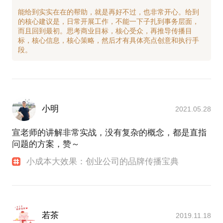
时也在app用户拉新增长，以裂变方式实现老用户召
回以及知识付费课程的分销业务方面有过许多成功实
能给到实实在在的帮助，就是再好不过，也非常开心。给到
的核心建议是，日常开展工作，不能一下子扎到事务层面，
践。
而且回到最初。思考商业目标，核心受众，再推导传播目
标，核心信息，核心策略，然后才有具体亮点创意和执行手
2014年至今，宣宁也先后为创业服务平台微链，网易
杭州研究院，互联网领域会员制品牌环球黑卡，本地
传统品牌天能电池等提供过品牌/公关咨询服务，并担
任过儿童教育初创品牌——婷婷诗教的市场和运营顾
问。
小明
2021.05.28
当前，宣宁在网易任事业部品牌公关、市场、BD和用
户拉新事务负责人。
宣老师的讲解非常实战，没有复杂的概念，都是直指
问题的方案，赞～
宣宁于2007年毕业于中国外交官的摇篮——外交学
院，拥有外交学和英语两个学士学位，他在学生时代
小成本大效果：创业公司的品牌传播宝典
就热衷于策划和组织活动，并在毕业前把公关作为职
业启程点，于一天时间内同时获得两家中国十大公关
公司的正式工作邀约。
宣宁在日常热衷于慢跑、旅行、阅读和美食，他认为
若茶
2019.11.18