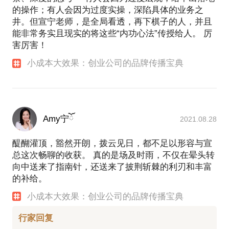
话题感兴趣？
作），也着手网络广告、体育营销传播等领域。在联
的操作；有人会因为过度实操，深陷具体的业务之
-除了接受采访时，新闻发言人还应该从哪些方面维护
想工作后期，宣宁专门负责联想多位总裁和副总裁级
井。但宣宁老师，是全局看透，再下棋子的人，并且
自己和品牌的形象？
约见前不妨通个电话，让我更好了解您的具体需求，
高管的传播事务，承担起联想十余个年度战略级重大
能非常务实且现实的将这些“内功心法”传授给人。 厉
也让我们的约见更有效。
发布活动的传播项目负责人角色，因为出色成绩而获
害厉害！
一家公司的新闻发言人体系、工作流程和协调机制该
得多次嘉奖。
小成本大效果：创业公司的品牌传播宝典
怎样搭建？
2014年底，宣宁从北京回到杭州，先后加入在杭本地
您的相关疑问和困惑，我会力所能及的分享我的经验
企业银泰和钛合智造。在银泰期间，宣宁完成了公关
传播工作向“正规化”、“制度化”和“社交化”的转型，并
和建议。
创建了企业首个“新闻发言人体系”和“危机公关管理体
【系统约见成功后注意事项】
Amy宁ོ
2021.08.28
系”。在A轮创业公司钛合智造期间，宣宁不仅管理着
先请您自我明确：我要为您解答哪些疑虑？您对哪些
一支40+人才组成的市场营销队伍，同时也作为核心
话题感兴趣？
醍醐灌顶，豁然开朗，拨云见日，都不足以形容与宣
高管成员参与公司经营决策，对于创业团队的特质、
约见前不妨通个电话，让我更好了解您的具体需求，
总这次畅聊的收获。 真的是场及时雨，不仅在晕头转
需求、局限和纠结有着极为深刻的亲身体验。
也让我们的约见更有效。
向中送来了指南针，还送来了披荆斩棘的利刃和丰富
的补给。
2017年至2019年，宣宁加入年糕妈妈并担任品牌/市场
总监，见证了该公司从B轮到B+轮的成长。工作期
小成本大效果：创业公司的品牌传播宝典
间，宣宁负责公司的品牌定位、公关传播、自媒体建
行家回复
设、活动策划、企业社会责任、娱乐营销等事务，同