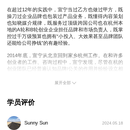
4，宣传手段里，公关传播比广告省钱，但效果却没广
品牌不断产生好感；一位不合格的发言人不仅让记者
告具象，甚至怀疑“打了水漂”；
在超过12年的实践中，宣宁当过乙方也做过甲方，既
在听完一大段回答后依然一头雾水，甚至会因为一些
操刀过企业品牌也包装过产品业务，既懂得内容策划
原则性错误而捅了篓子，给背后的品牌带来不利影
也知晓媒介规律，既服务过顶级跨国公司也在杭州本
5，企业实力有限，还请不起或者找不到专业的公关传
响。
地的A轮和B轮创业企业担任品牌和市场负责人，既掌
播人才；
控过千万级预算也拥有“小投入、大效果甚至品牌团队
3，凭借我在辅佐联想、IBM、欧特克等顶级公司新闻
还能给公司挣钱”的有趣经验。
二、在公关传播实践领域，创业团队内心的具体疑问
发言人的工作过程中积累的实战经验，结合奥美、蓝
有许多，包括但不限于：
2014年底，宣宁从北京回到家乡杭州工作。在和许多
色光标、百度、腾讯、银泰、年糕妈妈等公司在该领
创业者的工作、咨询过程中，宣宁发现，尽管在杭的
域中的操作宝典，我愿意与您分享的话题包括但不限
1，什么是品牌，什么是公关，品牌、市场、广告、公
创业团队已经普遍认知品牌/公关的作用并纷纷设立相
于：
关、宣传、传播这些名词彼此间有什么相同和不同？
关岗位，但是对于品牌/公关团队的角色、规律和作用
的理解，还无法匹配于他们在技术、产品和商业上的
展开全部
-记者内心的诉求是什么？他们最在乎的是什么? 他们
2，品牌定位怎么做？除了取个名字、slogan，还需要
智慧，许多管理者不知道如何搭建品牌/公关团队，也
生活在怎样的职业环境之中？
不知道如何设定目标并评估这支团队的工作产出。
做什么？
学员评价
-新闻发言人和记者之间究竟能不能做朋友？
因此，宣宁致力于成为创业企业公关传播工作水平提
3，除了写软文，删稿子，公关究竟还能做什么？
升的助推者，并期望能引领一批本地品牌和公关人才
的成长。
-接受采访的过程中，有什么关键技巧？有哪些绝对不
Sunny Sun
2024.05.18
4，公关传播团队究竟该怎么管理、控制规模、分工和
可以踩的红线？