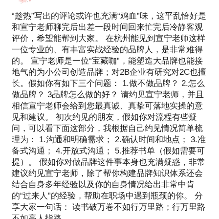
品牌&公关人首先应该是一个有趣而热爱生活的人，
只有这样才能在工作中时刻充满奋斗的热情，创意的
“趁热”写出的评论或许也充满“鸡血”味，这平乱恰好是
激情和思考的动力。 宣宁愿意把他在职场多年积累的
和宣宁老师聊完后出差一段时间回来忙完后冷静客观
知识和经验与您做真诚的分享。
评价，希望能帮到大家。 在杭州能见到宣宁老师这样
一位专业的、有丰富实战经验的品牌人，是非常难得
的。 宣宁老师是一位“宝藏咖”，能塑造大品牌也能接
地气的为小公司创造品牌；对2B企业有研究对2C也擅
长。假如你有如下三个问题： 1.做不做品牌？ 2.怎么
做品牌？ 3品牌怎么做的好？ 请约见宣宁老师，并且
相信宣宁老师会给到您最真诚、真挚可落地实操的意
见和建议。 初次约见的朋友，假如你对流程有些疑
问，可以看下面这部分，我根据自己约见情况简单梳
理为： 1.沟通和明确需求； 2.确认时间和地点； 3.准
备式沟通； 4.开放式沟通； 5.推荐书单（假如需要可
提）。 假如你对做品牌这件事本身也充满疑惑，非常
建议约见宣宁老师，除了帮你构建品牌知识体系还会
结合自身多年经验以及你的自身情况给出非常中肯
的“过来人”的经验，帮助在职场中遇到瓶颈的你。 分
享大家一句话： 读书破万卷不如行万里路；行万里路
不如高人指路。