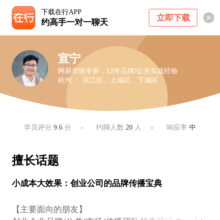
下载在行APP
立即下载
约高手一对一聊天
宣宁
网易市场专家，12年品牌/公关实战经验
杭州 ・ 滨江区、上城区、下城区
学员评分
9.6
分
约聊人数
20
人
响应率
中
擅长话题
小成本大效果：创业公司的品牌传播宝典
【主要面向的朋友】