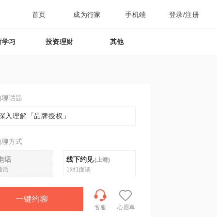
首页
成为行家
手机端
登录/注册
育学习
投资理财
其他
约聊话题
深入理解「品牌授权」
约聊方式
电话
线下约见
(
上海
)
通话
1对1面谈
一键约聊
客服
心愿单