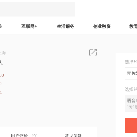
验
互联网+
生活服务
创业融资
教
上海
选择
人
带你
.0
中
选择
1
语音
1对1
用户评价
（9）
常见问题