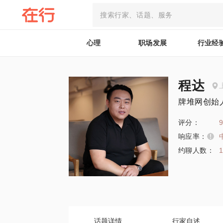
心理
职场发展
行业经
程达
牌堆网创始
评分：
9
响应率：
约聊人数：
1
话题详情
行家自述