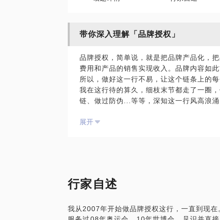
带你深入理解「品牌授权」
品牌授权，简单说，就是把品牌产品化，把
费用和产品的销售实现收入。品牌内容如此
所以，做好这一行不易，让这个链条上的每
我在这行待的算久，细枝末节都走了一圈，
链、做过防伪...等等，深知这一行风高浪
愿意与你分享：
展开
品牌授权到底是什么？如何做？
聊聊卡通、动漫、电影的衍生品及相关产业
行家自述
我从2007年开始做品牌授权这行，一直到现在
服务过08年奥运会、10年世博会、见识并直