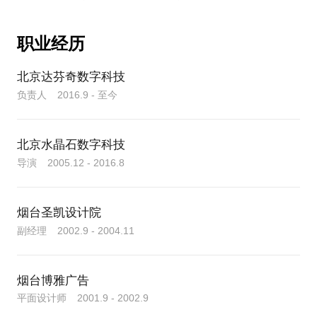
三：培训学校讲课或公司员工培训为800元/小时。
具体需要哪种服务请与我联系再拍，谢谢。
－相关作品－
职业经历
2013年作品-水晶石制作经理由志成
2008年 水晶石数字科技-由志成参选制作经理时的作
北京达芬奇数字科技
品
负责人 2016.9 - 至今
由志成 镜头主创之 香河规划馆展馆成片水晶石数字
北京水晶石数字科技
导演 2005.12 - 2016.8
烟台圣凯设计院
副经理 2002.9 - 2004.11
烟台博雅广告
平面设计师 2001.9 - 2002.9