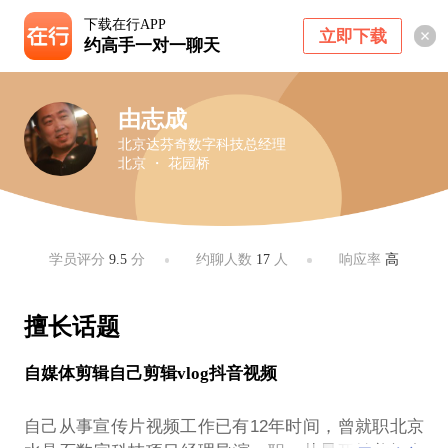
下载在行APP
立即下载
约高手一对一聊天
由志成
北京达芬奇数字科技总经理
北京 ・ 花园桥
学员评分
9.5
分
约聊人数
17
人
响应率
高
擅长话题
自媒体剪辑自己剪辑vlog抖音视频
自己从事宣传片视频工作已有12年时间，曾就职北京