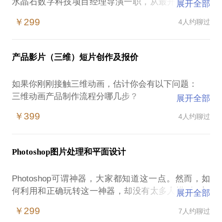
水晶石数字科技项目经理导演一职，从最开始剪辑自
展开全部
己的视频作品，到剪辑上百个商业宣传片，积累了丰
￥299
4人约聊过
富的宣传片剪辑经验。
音乐，文字，图片，视频，人们的沟通方式从最简单
的方式和媒介转换到现代的视频普及，所以你需要有
产品影片（三维）短片创作及报价
一种新的表达和记录方式展现自己和周边的事情！在
未来—旧时光不再是回忆，而是再过！
如果你刚刚接触三维动画，估计你会有以下问题：
三维动画产品制作流程分哪几步？
展开全部
哪几步对影片的影响比较大？
一 【剪辑软件（DaVinci Resolve）课程介绍】
￥399
4人约聊过
如何选择一家性价比高的影片创作公司？
1- 剪辑软件的基本常用命令：切开，叠化，淡入淡
什么报价才算合理？
出，画面放大缩小，文字编辑等以及素材的导入和输
本人2006年入职北京水晶石数字科技有限公司，经历
出参数设定。
Photoshop图片处理和平面设计
和参与过2008奥运会开闭幕式和上海世博会展馆的数
2- 针对您实践中遇到的问题进行解答。
字影像制作。
Photoshop可谓神器，大家都知道这一点。然而，如
个人主创作品：
二 【您需要准备的】
何利用和正确玩转这一神器，却没有太多人摸到了门
展开全部
国家图书馆二层公共展馆内的《国家数字图书馆数图
一台PC电脑或笔记本或者苹果电脑和创作之心。
道。
工程影片》；
￥299
7人约聊过
无论你是需要把大尺寸图片进行较色和各种蒙太奇处
国家测绘局一层展馆内的《国家应急测绘影片》；