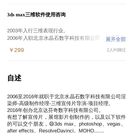
三【您将收获】
理的摄影师，还是偶尔在工作中需要使用Photoshop
成功掌握一种专业剪辑软件的信心，用视频来表达
P图的运营／产品狗，甚至只是想在生活中处理家庭
3ds max三维软件使用咨询
照片使得风景和人都更美的普通爱好者，我都可以帮
助到你。
2003年入行三维表现行业。
教你一些新功能，现场演示一些新玩法，Photoshop
2006年入职北京水晶石数字科技有限公司，从渲染师
展开全部
乐趣无穷，十二年PS经验愿意分享给你。
做到高级制作经理，再到影片项目经理（三维影片导
如今做三维宣传片，感兴趣的优酷搜北京达芬奇数字
￥299
2人约聊过
演）。
曾参与过2008北京奥运会开闭幕式保密项目渲染制
作、世博会展馆影片制作、国家图书馆数图工程影片
制作、国家测绘局应急测绘制作等众多大型项目。
自述
培训软件包括：3ds max(三维）、 photoshop(平
面）、 after effects（后期较色）、vegas（剪辑）。
2006至2016年就职于北京水晶石数字科技有限公司渲
如果您是刚入行的新人或者公司需要进行技术培训，
染师-高级制作经理-三维宣传片导演-项目经理。
找我！
2016年创办北京达芬奇数字科技有限公司。
此话题服务具体分类
有想了解宣传片，展馆影片创制作的，以及以下软件
一：口头咨询服务为200元/小时。
的可以交个朋友，😄3ds max、photoshop、vegas、
二：上机操作一对一服务为400元/小时,。