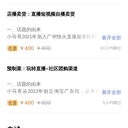
势；
货。抖音达播体系大大不同于淘系，淘系抓头部就有
③内容产出上，结合AI能力，如何快速输出爆款脚本
2.社区团播与抖音直播、本地生活、传统社区团购的
不错的ROI，抖音布局生态才能找平投产比。但是抖
三、分享的内容
店播卖货：直播短视频自播卖货
本质区别
音的体量又决定了，一定形成一定体量之后，又能躺
我将结合自己做垂类2B的IP账号的经营，与你分享如
3.流量闭环怎么做？ 陆（门店拉新）、海（私域社
赚达人的流量。懂的品牌方已经在抖音内如鱼得水
下方面：
一、话题的由来
群）、空（直播转化）的完整打法
了，不懂的就快来约我吧！
①关于垂类创始人IP的基础认知3W1H
小马哥2021年加入广州快火直播服务机构，负责了快
四、附送的文件
展开全部
二、难点与问题
②IP打造的四部曲
火服务的300来个直播间。期间深度研究了头部、腰
1.门店私域拉新SOP
1.头部达人看似每场产出几百万，但是坑位费不菲，
￥400
￥800
61人约聊过
③内容输出的六步走
部尾部的几十个直播间，总结了直播间的人货场的核
五、对接的资源
佣金不低，价格全网不低，这样的机制下，品牌方常
④运营实操六关键
心打法。深感做好一个直播间，确实是门大学问！
1.如果你有优质货源，可对接社区团播供应链采购
常赔本赚吆喝？但是依然有无数品牌方前仆后继，为
四、附送的文件
二、方法论
2.如果你有连锁门店资源，可探讨合作模式
什么？
预制菜：玩转直播+社区团购渠道
①视频号标签总结提示词
1.抖音其实是中心化的标签匹配流量分配机制，抖音
六、精彩剧透
2.公司合作了李佳琦，但是李佳琦把我们的主品机制
②仿爆款应用一个月会员
的粉丝看似你的，其实不是你的，玩抖音，一定要理
#社区团播，看上去像抖音直播搬到了社区。本质是线
独家，甚至限制其他达人，我们的销量被锁死了上
一、话题的由来
五、精彩剧透
解这个底层逻辑；
下门店私域 + 直播转化 + 次日达履约的三位一体。
限，怎么办？
小马哥从2013年创立淘宝广东馆，从事食品行业；
#什么是优质内容：故事是优质内容，八卦也是，但干
展开全部
2.时至今日，优质的短视频依然是刚需，短视频带货
七、温馨提示：咨询的朋友务必描述清楚
3.明星达人，几百万粉丝，直播间在线几百来人，普
2018年进入内容电商，经历了4年的抖音快手电商服
货不一定是，经过包装得干货可能是。人性即内容！
依然有可观的空间，尤其在低客单价受众广的零食、
1.你遇到的难点
￥400
￥800
5人约聊过
通达人几万粉丝，直播间也能在线几百上千，而且前
务商生涯，特别是见证了所服务客户叮叮懒人菜的成
#当下的流行音乐一定要用好，比如当年繁花的音乐，
日用家具类目；
2.你希望解决的问题
者销量尝尝不如后者，怎么会这样子？
长路径，结合自己能力、喜好、市场需求三方面因
基本上是爆款必备！
3.直播是电商业态中综合要求最高的一种：直播间的
八、服务流程
三、分享内容
素，确定了今后20年的工作方向：预制菜。小马哥希
六、温馨提示：咨询的朋友务必描述清楚
硬场软场设计，直播脚本规划，主播的直播节奏控场
1.在行确认服务后，小马哥给学员发送问题调研表；
1.品牌方如何在抖音快手发力达播，构建自己的达人
望通过这个话题结交到更多的志同道合的朋友，一起
1.你的业务需要是2B的，面向公司或其他经营实体