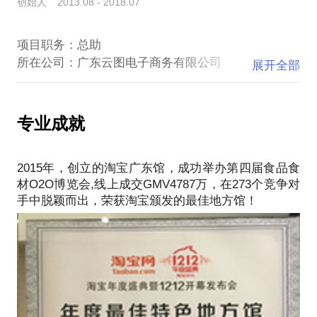
上去考虑！
创始人 2013.08 - 2018.07
2.打造了10万粉丝训练营，通过实战课程与每日操
播。电商端，上线聚划算大型活动。活动3天，31个
七、温馨提示：咨询的朋友务必描述清楚
练，打造了行业里第一个24位老师为学员授课，全方
商家总计售卖24.3万单，总计销售额近千万。
1.你遇到的难点
项目职务：总助
位讲授抖音的课程体系，累计教授学员近200位，有
2016年10月，阿里巴巴集团新农计划战略峰会，现场
2.你希望解决的问题
所在公司：广东云图电子商务有限公司
发布了“倚天会新农联盟”，云图电商因为广东馆的卓
展开全部
3.品类最好限定在预制菜
越战绩，成为“倚天会新农联盟的首批会员”。
项目描述：特色中国介绍：从2012年开始，淘宝网积
八、服务流程
2018年，进入直播短视频电商领域。
极与地方政府紧密合作，精选全国各地的名优农特产
1.在行确认服务后，小马哥给学员发送问题调研表；
2018年10月，本地生活美食探店短视频业务快速走上
品以及名优企业，联手搭建以省、市级为单位的特色
专业成就
2.学员填写完成相关表格后，与小马哥确定电话沟通
正轨，参与建立广州吃不胖、爆浆广州等抖音账号矩
中国地方馆，共同推进地方特产的网上零售市场。“特
时间，如果无法解答您的问题，将会退款致歉；
阵；
色中国”已经发展成分类细致、产品极具特色、推广专
3.约定时间，进行当面或电话解答
2019年1月，筹建达人推商学院，建设线上短视频直
2015年，创立的淘宝广东馆，成功举办第四届食品食
业的地方特色产品、旅游产品的专业平台，并在淘宝
4.电话解答一般为15-30分钟，希望您在问题调研表中
播学习平台——“达人推课堂”；
材O2O博览会,线上成交GMV4787万，在273个竞争对
首页有独立的流量入口。
2019年2月，建立短视频带货种草团队；
2019年3月，达人推课堂上线，汇聚短视频直播众多
广东馆介绍：广东馆是特色中国频道下唯一运营广东
优秀课程，用户短期内突破5W+
特色食品/农产品/旅游产品的地域频道。
2019年4月，举办抖音10万粉丝训练营，24位大咖导
项目职责：
师教授短视频直播课程3个月，数十位学员实现10万
粉丝的跃迁以及商业的变现。其中行业图谱课程更是
1.开馆筹建初期，作为策划总监，负责各方信息的搜
得到学员广泛认同与同行的仿效。
集与决策，尤其淘宝方面的信息对接；
2019年5月，获批抖音官方蓝V认证服务商，助力企业
2.开馆筹建中期，主导广东馆招商工作，接触了解广