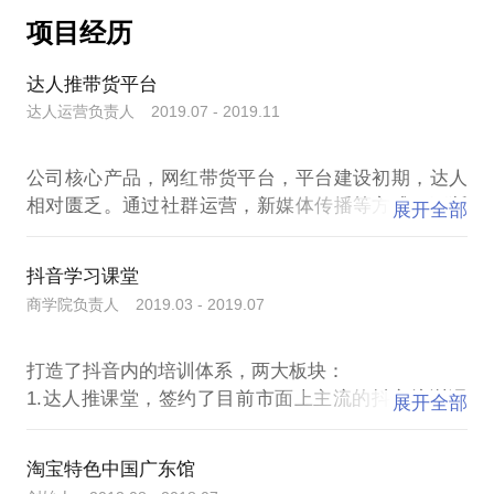
该是保障内容常态化输出最有效率的心法！电影行
门店历练近一年，独立提出的强化医保销售战术，帮
的行业与类目，最少几十万的达人可以匹配，如何打
三、分享内容
项目经历
助深圳分部当年医保销售获得了近30%的增长，在总
业，这个叫做致敬对吧。
下达人市场如何淘金？
1.预制菜市场的全景透视；
部期间，跟随了品类副总裁东强总，COO兴华总，
# 2021年是品牌店播疯狂入局的一年，池子里的人多
七、温馨提示：咨询的朋友务必描述清楚
2.直播带货如何帮助预制菜快速起量；
达人推带货平台
CEO福祥总，进一步锻炼零售技术。
了自然就内卷，如何在流量的每个环节精细化运营？
1.你遇到的难点
3.社区团购的预制菜打法；
2013年，立项筹建淘宝广东馆，作为联合创始人全程
达人运营负责人 2019.07 - 2019.11
很多直播间CTR只有几个点，如果做到几十个点，那
2.你希望解决的问题
四、相关文档
参与淘宝特色中国广东馆/云图电商的筹建与运营，平
不是流量增长十倍？
八、服务流程
台入驻广东农产品商家1368家，探索实践了农村电商
1.小马哥整理的预制菜市场信息及对行业的分析判断
七、温馨提示：咨询的朋友务必描述清楚
公司核心产品，网红带货平台，平台建设初期，达人
1.在行确认服务后，烦请学员填写问题调研表；
领域的平台商业模式。
2.小马哥梳理的预制菜行业在直播领域的打法
1.你遇到的难点及希望解决的问题
相对匮乏。通过社群运营，新媒体传播等方式，不断
展开全部
2.完成相关表格后，与小马哥确定电话沟通时间，如
2015年6月，在整合淘宝营销资源、政府资源、商家
相关文档需要您有飞书工具，以方便发送。
2.相关内容仅限于抖音体系。
精准招募种草达人入驻平台，截止2019年底，平台累
资源、媒体资源的基础上，成功策划组织了第四届广
无法解答您的问题，将退款致歉；
五、对接的资源
八、服务流程
州（国际）食品食材博览会，实现活动期销售4787
3.约定时间，当面或电话解答
如果你有优质的预制菜供应链，可以跟你对接渠道资
抖音学习课堂
1.在行确认服务后，烦请学员填写问题调研表；
万，拉动期销售1.11亿元，为商家申请补助791万元，
4.电话解答一般为15-30分钟，希望您在问题调研表中
源；如果你有渠道资源，我有优质的预制菜产品。
商学院负责人 2019.03 - 2019.07
2.完成相关表格后，与小马哥确定电话沟通时间，如
创造了当时行业的诸多突破。
六、精彩剧透
无法解答您的问题，将退款致歉；
2015年12月，在273个地方馆中脱颖而出，获得淘宝
# 头部主播与腰部主播如何组合？主要头部还是主要
最佳地方馆。
3.约定时间，当面或电话解答
打造了抖音内的培训体系，两大板块：
腰部？淘系抓头部，抖块抓腰部！前者做声浪后者做
2016年5月，联合广东广播电视台与淘宝聚划算，启
4.电话解答一般为15-30分钟，希望您在问题调研表中
1.达人推课堂，签约了目前市面上主流的抖音培训课
展开全部
ROI，前者亏钱后者赚钱！
动《发现广东•老广味道——电商扶贫在行动》特别活
程，汇集了50多位老师的进千节课程，打造了一个领
# 如何与带人快速产生链接，你不能从你和达人的关
动。电视台端，广东卫视、广东新闻频道、广东公共
先于同行的课程体系，并且用小程序的方式呈现，方
频道、广东经济频道、广东影视频道、广东综艺频
系上去考虑，你应该想多一步，从达人与粉丝的关系
淘宝特色中国广东馆
便了用户的学习和传播裂变；
道、珠江经济台（FM97.4）七大频道、频率同步热