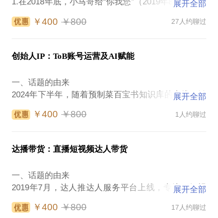
1.在2018年底，小马哥给“你我您”（2019年8月，十荟
展开全部
团与你我您合并）社区团购供应壹号土鸡，当月月销
￥400
￥800
27人约聊过
过万只。2020年，为十荟团华南战区输出短视频直播
服务，日常还兼职团长了解业务。深度了解社区团购
这个渠道。
创始人IP：ToB账号运营及AI赋能
2.2022年与廖总（原十荟团华南负责人）深度合作，
在太二酸菜鱼项目上合作，月销达到20万只/月。
一、话题的由来
3.2025年下半年，操盘廖总的社区团播新项目，完成
2024年下半年，随着预制菜百宝书知识库的上线，链
展开全部
项目的立项到起盘，单店单场破3K。
接我的预制菜行业朋友越来越多，明显感觉自己缺乏
二、方法论（以下部分需要修改）
￥400
￥800
1人约聊过
一个对外介绍的窗口，那就做视频号吧，7月起步，年
1.未来商业的标配三件套：直播内容、线下门店私
内完成金V，收获了很多垂直的行业朋友，并且已经
域、次日达物流。缺一不可。
为生意经验带来了优质的供应链资源。
2.社区团播的本质：用直播做转化，用门店做信任，
达播带货：直播短视频达人带货
二、方法论
用私域做留存，用城配做履约。
①垂类账号与泛类账号差异巨大，既要热闹也要有生
3.线下实体终于有了翻盘的机会。社区商业，正在迎
一、话题的由来
意才行。所以第一方法论就是：即做爆款又作生意，
来黄金发展期。
2019年7月，达人推达人服务平台上线，专注于短视
展开全部
先有生意再有内容
三、分享的内容
频达人带货；2021年，小马哥加入上市公司青木科
②内容怎么做，系统性总结了四点式文案法，一句话
￥400
￥800
17人约聊过
1.什么是社区团播？社区团播为什么是未来的发展趋
技，负责抖快达播板块，专注于直播短视频达人带
提纲挈领，非常好用