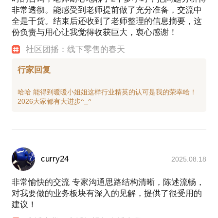
非常透彻。能感受到老师提前做了充分准备，交流中
视频+直播+电视媒体背书的方式赋能社区团购；
项目业绩：
全是干货。结束后还收到了老师整理的信息摘要，这
2020年11月，与广东经视合作，运营综艺直播带货领
份负责与用心让我觉得收获巨大，衷心感谢！
域；
1.主持招商工作阶段，实现了广东馆0家商家到1368家
2021年4月，加入当时抖音达人服务商排名第一的广
商家（含个人店铺）的增长
社区团播：线下零售的春天
州快火，负责直播项目运营团队，服务了300多位广
2.重点案例的打造：丸子妹商家，2014年下半年入驻
州乃至全国的服装老板娘，在抖音平台直播卖服装；
广东馆，通过对该商家重点扶持，实现了2013年100
行家回复
2021年12月，加入上市公司广州青木科技，负责公司
万销售额到2014年1000万，再到2016年3000万的销售
的抖音快手达播渠道业务。
哈哈 能得到暖暖小姐姐这样行业精英的认可是我的荣幸哈！
2022年7月，加入原十荟团核心高管的创业公司（星
火供应链），耕耘社区团购与预制菜，同年打爆擦边
球品牌太二酸酸菜鱼预制菜，月销最高20多万盒；
2024年6月，发布预制菜行业首部行业知识库，预制
菜百宝书。
2024年9月，策划“吃4周预制菜猪狗食”事件营销，为
curry24
2025.08.18
预制菜行业发声。
2025年9月，筹划雀窝心选的社区团播项目，11月开
非常愉快的交流 专家沟通思路结构清晰，陈述流畅，
对我要做的业务板块有深入的见解，提供了很受用的
建议！