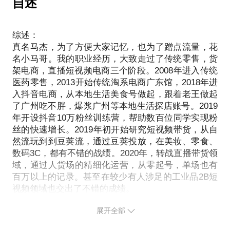
自述
与产品演绎促单能力，助播场控的协同，投手的流
2.学员填写完成相关表格后，与小马哥确定电话沟通
矩阵；
在这个赛道做有意思的事情！
的，
量，很多因素才能铸就一个优秀的直播间；
时间，如果无法解答您的问题，将会退款致歉；
2.超头部、垂类、腰部达人的综合使用策略；
二、方法论
2.终端零售的2C的业务不接单
4.服装直播和美妆直播是不是都是女人的生意？但是
3.约定时间，当面沟通或电话解答
四、相关文档
综述：
1.中国老百姓食材领域，一年的市场大盘是5万亿（中
3.你正在或者计划做创始人IP
这两个类目在直播领域是两个行业，打法差异极大，
4.电话解答一般为15-30分钟，希望您在问题调研表中
1.达人的相关资源分布
真名马杰，为了方便大家记忆，也为了蹭点流量，花
国餐饮协会的数据），这其中预制菜的份额是2000
七、服务流程
适合自己的才是好方法！
名小马哥。我的职业经历，大致走过了传统零售，货
2.达人上播工作跟进表格
亿，占比4%。同比发达国家的欧美是60%-70%，近
1.确认服务后，小马哥给学员发送问题调研表；
三、分享的内容
架电商，直播短视频电商三个阶段。2008年进入传统
相关文档需要您有飞书工具，以方便发送。
邻日本65%左右，国家经济越发达，预制菜的市场份
2.学员填写完成相关表格后，与小马哥确定电话沟通
该板块涉及的内容较多，将会根据你的提问定制化分
医药零售，2013开始传统淘系电商广东馆，2018年进
五、对接的资源
额一定是往上走的！
时间，如果无法解答您的问题，将会退款致歉；
享。
入抖音电商，从本地生活美食号做起，跟着老王做起
1.你有优质供应链，我有纯拥达人资源，
2.老人家逐渐老去，没有精力做菜；中年人尤其是家
3.约定时间，当面沟通或电话解答；
四、附送的文档
了广州吃不胖，爆浆广州等本地生活探店账号。2019
2.你有优质达人资源，我们交换，大家的达人资源就
庭妇女，越来越多进入职场疲于奔命没时间做菜；年
4.电话解答一般为30分钟，希望您在问题调研表中将
年开设抖音10万粉丝训练营，帮助数百位同学实现粉
1.抖音账号定位的思维画布。
翻倍了；
轻人好吃又懒作，不愿意做菜不会做菜。老板姓日益
问题描述清楚，以利于高效解决问题。
丝的快速增长。2019年初开始研究短视频带货，从自
2.小马哥与三节课平台合作的短视频课程及短视频种
六、精彩剧透
增长的美食需求与停滞不前的做饭能力做饭意愿之前
然流玩到到豆荚流，通过豆荚投放，在美妆、零食、
草心法；
# 战略，达人直播成本高不确定性达，找达人直播，
的矛盾如何解决？
数码3C，都有不错的战绩。2020年，转战直播带货领
3.服装行业的直播脚本及团队分工表
前置费用不少，效果也不知道怎样，两种打法有什么
3.食品是直播间最适合的品类，只要产品好就有达人
域，通过人货场的精细化运营，从零起号，单场也有
五、对接的资源
不同？如何选择？玩玩付费流量啦。
百万以上的记录。甚至在较少有人涉足的工业品2B短
愿意带，如何通过头部主播+中腰部主播结合，实现
带货主播与供应链的双向对接
# 战术，达人建联，什么最重要，握手品最重要，你
视频领域也交出了不错的成绩。
预制菜的渠道创新？
六、精彩剧透
的货盘中应该有一个达人的商务看了就不想拒绝的
4.小马哥与十荟团原华南大区老总廖总合作，推广太
# 上学的时候，抄作业是非常严重的恶习甚至是罪行
时间年表：
展开全部
品，成为你们合作的抓手。
二酸菜老坛酸菜鱼，实现了从零到12万盒的快速增
吧。但是在抖音创作领域，抄，或者叫做微创新，应
2008年，进入医药零售的首家上市公司海王星辰，在
# 2022年中，抖音内直播带货达人已经高达384万，你
长。