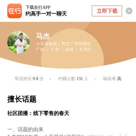
下载在行APP
立即下载
约高手一对一聊天
马杰
小马哥电商丨淘宝广东馆馆长
广州 ・ 广州 丨深圳 丨大湾区
学员评分
9.8
分
约聊人数
131
人
响应率
高
擅长话题
社区团播：线下零售的春天
一、话题的由来