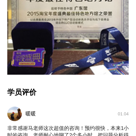
商家通过抖音短视频直播开展业务；
东馆大多数商家；
2019年6月，短视频直播带货团队陆续在数码3C，美
3.开馆筹建后期，主持广东馆开馆活动选品工作与淘
妆，日用家居等品类上取得成绩，多次荣登抖音好物
内活动对接；
榜；
4.开馆运营期：全面总体协调6.11第四季国际食品食
2019年7月，短视频直播带货平台上线，开启商达撮
材博览会暨O2O产业峰会，重点参与该展会的核心业
合的商业模式；
务模块：商务厅红包落实、淘宝活动对接、重点商家
2019年9月，举办首届短视频直播电商峰会，联合行
筛选等环节；
业一线机构：抖通短视频社群、抖商公社、浪起传媒
5.开馆运营期：系统地梳理了广东馆、云图电商的业
等，在广州线下200人场地实际到场500人，线上10万
务版图，主导规划了公司的商业模式；
多人次观看。
2019年11月，建设达人推招商加盟体系招募合伙人，
6.开馆运营期：负责公司主导的商学院、广东农村电
2个月内累计招募全国各地运营中心28个，快速实现
子商务协会的筹建工作；
达人推项目全国性的布局。2020年全年更是实现了
7.开馆运营期：广东省内地市馆的合作建设工作；
学员评价
130多家运营中心的市场布局，为产品销售体系快速
8.开馆运营期：与公关关系同事一起，充分利用项目
铺设渠道。
的优势在政府端的获得各种政策与补贴，并且跟进溯
2020年3月，深耕短视频直播领域，用新的流量体系
源、诚信平台等千万级别的项目；
暖暖
01.04
赋能企业。服务广东省中小企业发展促进会，代运营
9.开馆运营期：与深圳某商业地产运营商合作，通过
其官方号"专精特新"，探索对传统企业，抖音短视频
对shopping mall注入电商概念，筹建电商产业园等操
非常感谢马老师这次超值的咨询！预约很快，本来1小
直播赋能的新流量新玩法。
作，获取政府支持低价拿地；
时的咨询，老师耐心地聊了2个多小时，把问题分析得
2020年9月，签约社区团购头部玩家十荟团，探索短