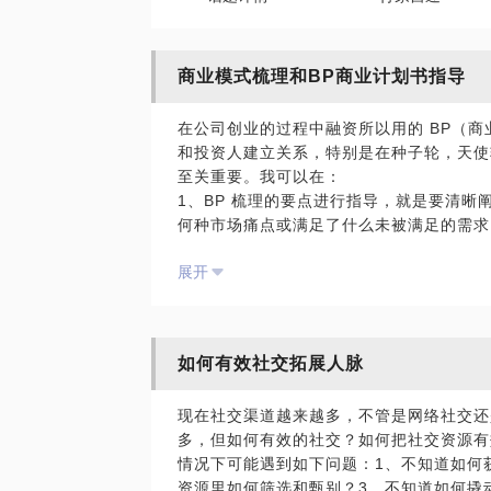
商业模式梳理和BP商业计划书指导
在公司创业的过程中融资所以用的 BP（商
和投资人建立关系，特别是在种子轮，天使
至关重要。我可以在：
1、BP 梳理的要点进行指导，就是要清
何种市场痛点或满足了什么未被满足的需求
关于产品或服务，详细描述其功能、特性、
展开
介绍应突出成员的专业背景、相关经验与互
的能力。
财务规划方面，预测未来的收入来源、成本
据不够精确，但要体现出合理性与增长预期
如何有效社交拓展人脉
投资者清楚资金去向与预期回报。
2、公司的战略定位事关重要
现在社交渠道越来越多，不管是网络社交还
从市场细分角度出发，确定公司专注的特定
多，但如何有效的社交？如何把社交资源有
全面竞争，形成差异化优势。分析竞争对手
情况下可能遇到如下问题：1、不知道如何
此为切入点定位公司产品或服务。
资源里如何筛选和甄别？3、不知道如何撬
结合自身资源与能力，如技术专利、独特渠