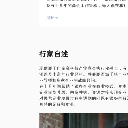
我有十几年的商会工作经验，每天都在和社
扩展性的战略方向。例如，如果团队在技术
年的经验积累，知道如何分辨人与人的关系
新企业，致力于为行业提供先进的技术解决
展开
PS.在选择与我见面前，请把你的问题更
我商会有六支私募基金和三个投资公司，我创
题。请把你的问题提前发给我，方便我做更
疗领域已经投资两个项目，在商业模式设计
面。
式，可以快速启动项目创造营收，具体可以
计划书要点，可以指导完成商业计划书的撰
行家自述
现供职于广东高科技产业商会执行秘书长，有
源以及丰富的行业经验。并兼职百城千镇产业
业导师和多家企业的战略顾问。
在十几年间帮助了很多企业在商业模式、资本
企业转型升级、融资并购、资源对接实现企业
对民营企业发展过程中遇到的问题有很好的解
独特的见解和资源。