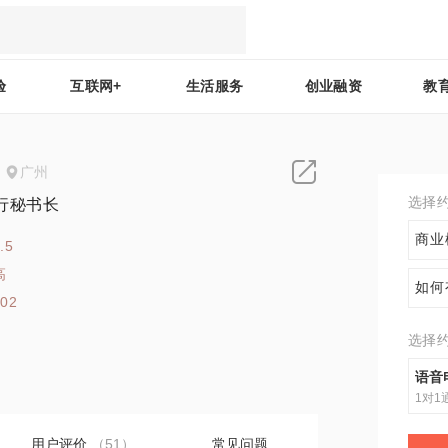
验
互联网+
生活服务
创业融资
教
广州
选择
行秘书长
商业
.5
高
如何
102
选择
语音
1对1
用户评价
（51）
常见问题