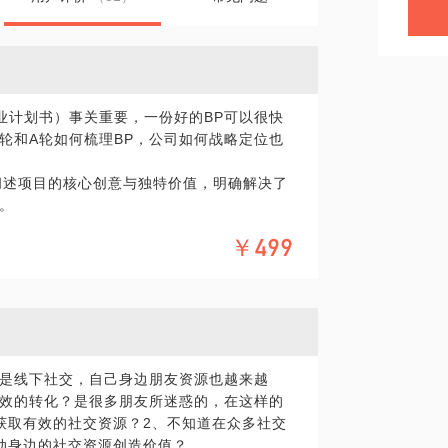
业计划书）事关重要，一份好的BP可以很快
轮和A轮如何梳理BP，公司如何战略定位也
晰阐述项目的核心创意与独特价值，明确解决了
。
优势以及当前的开发进度或服务模式。团队
￥499
补性，展示团队具备将项目落地并推向成功
结构、利润情况等，虽处于早期阶段可能数
。同时，明确融资需求与资金使用计划，让
是线下社交，自己身边朋友资源也越来越
目标客户群体或细分领域，避免与大型企业
效的转化？是很多朋友所迷惑的，在这样的
优劣势，找出市场空白或竞争薄弱环节，以
获取有效的社交资源？2、不知道在众多社交
动身边的社交资源创造价值？
道、行业关系等，确定能够长期立足且具有