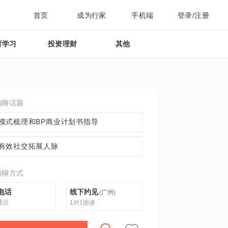
首页
成为行家
手机端
登录/注册
育学习
投资理财
其他
约聊话题
模式梳理和BP商业计划书指导
有效社交拓展人脉
约聊方式
电话
线下约见
(
广州
)
通话
1对1面谈