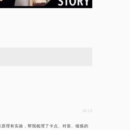
今
03.13
有原理有实操，帮我梳理了卡点、对策、锻炼的