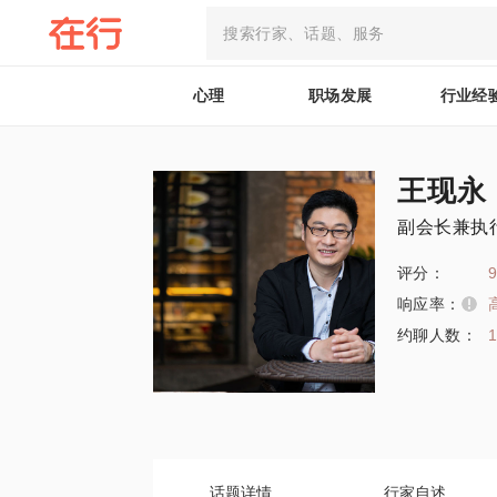
心理
职场发展
行业经
王现永
副会长兼执
评分：
9
响应率：
约聊人数：
话题详情
行家自述