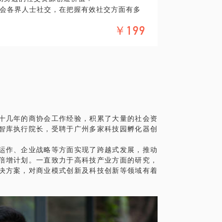
会各界人士社交，在把握有效社交方面有多
研发上有深厚积累，可定位为技术驱动型创
，分辨人与人之间社交的价值。
方案，并持续投入研发保持领先地位。
￥199
具体化。毕竟一小时的谈话只能解决一个小问
造的“科技成果转化0到1模式”，目前在医
精确的准备，提升见面效率。期待与你的见
上做到了从想法到产品和市场闭环的起步模
沟通分享，并可以帮创业公司梳理提炼商业
写。
十几年的商协会工作经验，积累了大量的社会资
智库执行院长，受聘于广州多家科技园孵化器创
运作、企业战略等方面实现了跨越式发展，推动
倍增计划。一直致力于高科技产业方面的研究，
决方案，对商业模式创新及科技创新等领域有着