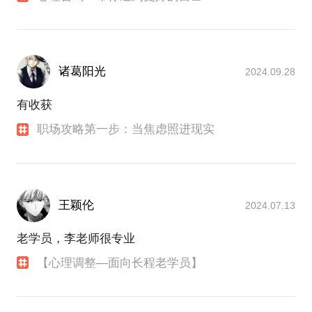
8年的独立的心理咨询师、职业规划咨询师，我的工作
【在行郑重提示】：此话题内容仅为该行家在心理领
重心已慢慢从商业上关注的“事”转向运营中关注
域的的个人经验、意见或观点，仅供学员参考所用。
的“人”，所以我希望用对人的敏锐度和心理学的专业
如您或您的家人有诊疗需求，在行请您前往正规医院
度帮到你。
进行就诊。本话题内容及行家观点不代表平台观点，
诸葛阳光
2024.09.28
平台对话题内容不予担保，烦请知悉。
以下是我转行前的资料，希望给你留下一个立体的印
象。
有收获
职场攻略第一步：当焦虑照进现实
我曾经服务于正和岛，中国最大的企业家社交平台，
会员全部是年营业额亿级的企业家。2年内连升3级，
不仅得益于我对商业合作、运营的洞察，更源于我对
特定人群的理解和敏锐判断。
王颖伦
2024.07.13
曾服务于一家由资深投资家携众多商界领袖、投资界
人士创建的CEO智库做人力资本顾问。（创始人曾在
老学员，李老师很专业
1999年成为阿里巴巴最早的投资人，也是多家独角兽
公司的投资人，不过他喜欢当隐形巨头）工作是助力
【心理调整—面向长程老学员】
公司内部个体、群体心理资本方向的效率提升和外部
会员企业心理相关服务的输送（员工个性差异和优势
管理、团队激励建设、压力管理、离职率管理等）。