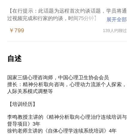
当我们面对两难纠结或者情绪困扰的时候，我们的意
激活心理潜能，带动停滞的生命，个人成长探索在我
在过去的几年中，我接待过大量来访者，咨询时常超
受，克服阻碍，在每一次成长中前进一点点。
商科背景、管理学硕士学历，曾就职于正和岛（中国
识和潜意识对选择的推动比率是8%和92%，前者是正
的理解中就是这样的历程。咨询师陪你一起走一段唤
【在行提示：此话题为远程首次约谈话题，学员将通
过3000小时。至今仍保持着每周一次的个案督导和个
最大的企业家社交平台）和香港某投资机构（由阿里
确地推理和判断，后者只表现为一种持续的或者说惯
醒内在活力与特质的路，一起观察你内心隐秘的运行
过视频完成和行家的约谈，时间75分钟】
人分析、体验的经历。
展开全部
对于那些一直都对自己有着期待，并且愿意付诸尝试
巴巴最早的投资人创立），处理过大量成功案例，为
性动力或冲动。当我们遇到信心突然崩塌以及自我评
本质，一起跨越过程中的困难沮丧，帮你找回心中原
的很多人，我愿意用我的时间和专业，为你们在这个
众多知名的企业家和创业者提供过服务和咨询支持。
￥799
139人约聊过
价极端负面的时候，拨丝抽茧的开始往往是抓住头绪
本的热情与力量，那属于我们每个人独有的永恒少
现代社会里，负面情绪很容易使人内心脆弱、情绪失
PS 心理咨询是一个长期的过程，一次沟通很难解决
过程中加一些能量。
我相信自己对行业的敏感度、职场的洞察力，更相信
的最有效应对。所以，当我们惯用的思维资源不能奏
年。
控、理性崩塌，更容易让很多人因为困在无法自拔的
那些根本性的问题，我会尽最大的努力帮你听听自己
自己对不同行业中人性的判断。
效，何不换一个角度试试，让心理咨询师帮你了解，
恶劣心境中出现无力、自责的情况。人们深困在各种
内心的声音，也请各位尝试咨询的朋友调整好自己的
这个话题是针对与我交流过的老学员，时间1小时。可
你的潜意识到底在表达着什么。
【在行郑重提示】：此话题内容仅为该行家在心理领
角色的壁垒中，那些看似微不足道的事，往往会深深
心理预期。
自述
能曾经我们做过心理咨询或是职业规划，带着你们后
PS 探索过程中，无论什么样的问题出现我相信都牵
域的的个人经验、意见或观点，仅供学员参考所用。
的困扰很多人。
续的思考和探索结果，我们继续聊聊。
涉着人性。建立完善的自我和人格，往往比掌握一个
OH潜意识直觉卡，共176张，7744种组合，是由德国
如您或您的家人有诊疗需求，在行请您前往正规医院
【在行郑重提示】：此话题内容仅为该行家在心理领
具体的解决方案来得更为积极和有效。职涯的咨询是
心理学家和墨西哥裔艺术家共同研发的心理学投射测
进行就诊。本话题内容及行家观点不代表平台观点，
国家三级心理咨询师，中国心理卫生协会会员
于是，当我们遇到焦虑、抑郁、无力、遗憾、失望、
域的的个人经验、意见或观点，仅供学员参考所用。
在过去的几年中，我接待过大量来访者，咨询时常超
一个长期工作的过程，一次沟通很难根本性的解决问
验技术，目前已被翻译成22种语言。咨询师们都习惯
擅长：精神分析取向咨询，心理动力流派个人探索，
平台对话题内容不予担保，烦请知悉。
孤独等负性情绪时，需要对自我有更深的了解，向外
如您或您的家人有诊疗需求，在行请您前往正规医院
过3000小时。至今仍保持着每周一次的个案督导和个
题，调整合适的心理预期也是很重要的。
人际关系模式调整等
叫它OH卡，只因多年来绝大多数接触过它的人都会发
寻求专业性的支持和帮助，心理咨询师恰恰就是这样
进行就诊。本话题内容及行家观点不代表平台观点，
人分析、体验的经历。
出恍然大悟般“oh”的感叹。OH卡和罗夏墨迹测验一
的角色。
平台对话题内容不予担保，烦请知悉。
【培训经历】
【在行郑重提示】：此话题内容仅为该行家在心理领
样，目前广泛的被心理学临床所使用，可以帮我们更
本话题的设置意在鼓励长程成长性咨询。因为在自我
域的的个人经验、意见或观点，仅供学员参考所用。
好的在生活中理解、区别自己和他人，学会去更细致
当然，现在仍有人认为做心理咨询讲出来有点别扭，
李鸣教授主讲的《精神分析取向心理治疗连续培训与
探索的过程中，无论什么样的问题出现我相信都牵涉
如您或您的家人有诊疗需求，在行请您前往正规医院
的觉察与更真实的表达。你以为你真的100%清楚自己
殊不知大多数来做心理咨询的人，都是和你我一样的
督导项目》3年
着人性。建立完善的自我和人格，往往比掌握一个具
进行就诊。本话题内容及行家观点不代表平台观点，
是怎么想的，你确定吗。
普通人。当你的情绪困扰对你的生活或工作造成影
徐钧老师主讲的《自体心理学连续系统培训》4年
体的解决方案来得更为积极和有效。心理咨询是一个