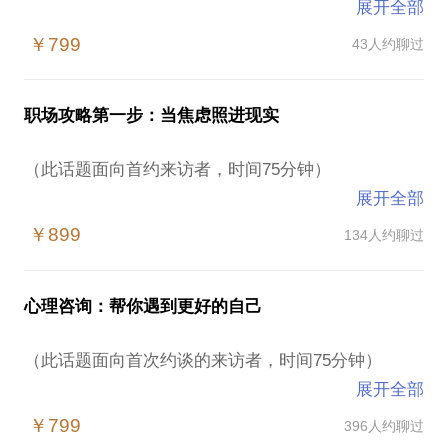
展开全部
“小时候，谁都觉得自己的未来会闪闪发光，但一旦长
￥799
43人约聊过
大，没有一件事会遂自己心愿。”
这句电影中的台词之所以被视为经典，我想很大程度
职场攻略第一步：当焦虑照进现实
是因为这种无力无奈、绝望煎熬的状态正是越来越多
人生活中内心体验感的真实写照。咨询室里，有人说
（此话题面向首约来访者，时间75分钟）
自己内在某些东西已经渐渐停止生长了；有人说自己
展开全部
曾经期待的状态不应是现在这样的；有人说自己好像
最近发现一个高频词在“职场困境”中滚动出现：焦
总在等待着什么。
￥899
134人约聊过
虑。
其实，这些描述都是相同境遇的表达，底层的动机往
焦虑情绪很容易使人内心脆弱、情绪失控、理性崩
往来自更深层的不确定感。心理学视角下，我们定义
心理咨询：帮你遇到更好的自己
塌，更容易让很多人因做了“低智商”判断而出现后
它为心理/生命停滞期，它是人一生中自然且必经的阶
悔、自责的情况。
段，并且可能出现在人的任何年纪。理论上讲，它是
（此话题面向首次约谈的来访者，时间75分钟）
个体为了精神上的生存，无意中采取的保护机制，将
展开全部
从某种意义上说，“职场焦虑”的化解极为重要，职场
自我禁锢于意志退化或休眠中以达到内心的平衡。可
现代人不是没有角色感，而是深深地活在角色中。学
上需要被炼就的，的确是一种情商和态度。但是在有
￥799
396人约聊过
有时候，我们一不留神就会被深深的卡在其中而不自
习者、工作者、另一半、父母、儿女，那些角色中微
些情况下，我发现单纯对焦虑情绪的处理会略显单