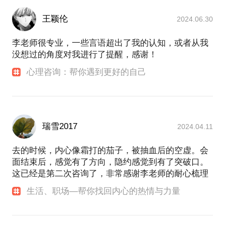
王颖伦
因为接触到的都是在创业圈中很优秀的创业者，我发
2024.06.30
现投资仅看商业计划书是远远不够的，创业者的性格
特质及背后的内心动力往往是决定一家企业能发展成
李老师很专业，一些言语超出了我的认知，或者从我
什么样子的重要因素。所以，协助很多创业者从心理
没想过的角度对我进行了提醒，感谢！
学的角度思考一些问题，创业路上帮他们加一些能
心理咨询：帮你遇到更好的自己
量，是我所在的智库机构觉得非常有意义和有意思的
瑞雪2017
2024.04.11
去的时候，内心像霜打的茄子，被抽血后的空虚。会
面结束后，感觉有了方向，隐约感觉到有了突破口。
这已经是第二次咨询了，非常感谢李老师的耐心梳理
生活、职场—帮你找回内心的热情与力量