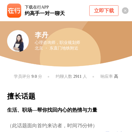
下载在行APP
立即下载
约高手一对一聊天
李丹
心理咨询师，职业规划师
北京 ・ 东直门地铁附近
学员评分
9.0
分
约聊人数
2911
人
响应率
高
擅长话题
生活、职场—帮你找回内心的热情与力量
（此话题面向首约来访者，时间75分钟）