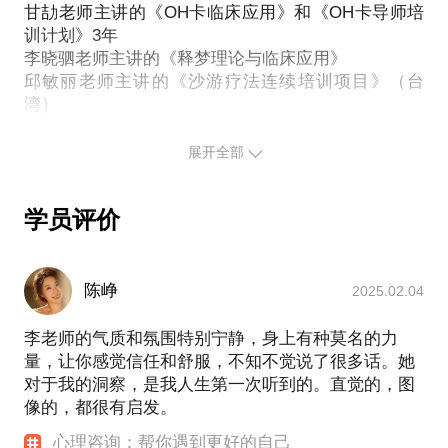
平台对话题内容不予担保，烦请知悉。
甘劼老师主讲的《OH卡临床应用》和《OH卡导师培
响，令你出现食欲下降、睡眠障碍、注意力不集中、
长期工作的过程，一次沟通很难根本性的解决问题，
PS 探索过程中，无论什么样的问题出现我相信都牵
训计划》3年
烦躁等等的症状时，你就可以找个心理咨询师聊聊
调整好合适的心理预期也是很重要的。
涉着人性。建立完善的自我和人格，往往比掌握一个
李晓驷老师主讲的《释梦理论与临床应用》
了。
邱敏丽老师主讲的《沙游疗法连续培训项目》（台
具体的解决方案来得更为积极和有效。OH卡牌作为一
【在行郑重提示】：此话题内容仅为该行家在心理领
湾）
个被心理学临床广泛被使用的工具，会呈现线索但并
其实呢，每个人都需要个心理咨询师，这是中国未来
域的的个人经验、意见或观点，仅供学员参考所用。
《中巴国际温尼科特精神分析取向心理治疗师连续培
不是占卜。心理咨询是一个长期的过程，一次沟通很
十年的趋势。现在呢，当你觉得需要帮助的时候，就
如您或您的家人有诊疗需求，在行请您前往正规医院
训计划》（4年计划培训中）
展开全部
难解决根本性的问题，请各位尝试咨询的朋友调整好
可以迈出疏解情绪困扰的第一步啦。这个过程，我希
进行就诊。本话题内容及行家观点不代表平台观点，
自己的心理预期。
望帮助你勇敢、冷静的面对。
咨询时数＞7500小时
平台对话题内容不予担保，烦请知悉。
长期接受个人体验（个人体验时数＞1000小时）
学员评价
【在行郑重提示】：此话题内容仅为该行家在心理领
在过去的几年中，我接待过大量来访者，咨询时常超
长期接受督导（个人及团体督导时数＞500小时）
域的的个人经验、意见或观点，仅供学员参考所用。
目前为北京市天堂河女子强制隔离戒毒所特聘咨询师
过4000小时。至今仍保持着每周一次的个案督导和高
如您或您的家人有诊疗需求，在行请您前往正规医院
频个人分析、体验的经历。探索过程中，无论什么样
陈峥
2025.02.04
【个人经历】
进行就诊。本话题内容及行家观点不代表平台观点，
的问题出现我相信都牵涉着人性。建立完善的自我和
平台对话题内容不予担保，烦请知悉。
李老师的气质和氛围特别宁静，身上有种莫名的力
人格，往往比掌握一个具体的解决方案来得更为积极
作为一个个人执业10年的独立咨询师，我接触过大量
量，让你感觉信任和舒服，不知不觉说了很多话。她
和有效。心理咨询是一个长期工作的过程，一次沟通
个人成长的案例。我对当下备受关注的空心病、空虚
对于我的洞察，是我人生第一次听到的。直觉的，图
很难根本性的解决问题，调整合适的心理预期也是很
感、生活热情等话题尤其感兴趣。 跨界是我想给你留
像的，都很有启发。
重要的。
下的印象，因为转作咨询师之前，我有多年留英的商
科背景以及企业工作经验。 现在我作为一名已经执业
心理咨询：帮你遇到更好的自己