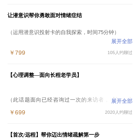
知，或因停滞的时间过长导致再无力发展。
不足道的事，往往会深深的困扰很多人。
薄，因为职场中现实的复杂、纠结引发的无力感、失
控感依旧不会自行消失。
让潜意识帮你勇敢面对情绪症结
我认为，一个人如何、何时成长，取决于Ta思考成长
现代生活中的人们很容易遇到各种焦虑、抑郁、不确
的方式；一个人力量感和价值观，则源自Ta家庭传承
定、遗憾、失望、孤独等情绪，需要对自我有更多了
作为一名一直以来关注“焦虑情绪处理”的职业规划
（运用潜意识投射卡的自我探索，时间75分钟）
的精神底色。很多时候，人罗列出的客观限制，只是
解，向外寻求专业支持和帮助，心理咨询师恰恰是这
师、心理咨询师，我相信“职场困境”带给我们的焦虑
其内心匮乏感的映射与呈现。就像我的一位来访者，
展开全部
样的角色。
情绪总是有来源和出口的。往往越是在内心崩塌的时
有时候，我们在现实中的纠葛，正反映着我们自己内
多年被一个梦纠缠，梦里的画面似乎一直暗示她要让
￥799
105人约聊过
候，不回避的找个人聊聊，稳住焦虑、厘清思绪，才
心的混乱。我们的情绪会突然不受控制，或者坚持把
身边的每样东西都静止不动。而她咨询的议题，正是
当然，现在仍然有人认为做心理咨询讲出来有点别
是帮你找到突破“职场困境”的线索、勇敢打破僵局的
自己的想法误认为是别人的。很多时候，我们心里仿
如何走出生命停滞期。
扭，殊不知大多数来做心理咨询的人，都是和你我一
第一步。我深知这一步的不易，因为很多时候它其实
佛存在着另一个触摸不到的自己，只因长久以来它难
样的普通人。当你的情绪困扰对你的生活和工作造成
【心理调整—面向长程老学员】
是发生在心理层面的。
以被现实照见。
弗洛伊德说：最不可思议最神秘的工具，即是人类的
了影响，这些影响包括没有食欲、失眠、起床困难、
心灵。荣格认为：人类最重要的课题，就是构建一个
难以集中注意力、情绪低落烦躁，影响人际关系和工
让我们开启一场发自“感性自我”和“理性自我”的对话。
虽然大多数情况下，我们的思维能力足以把既有的细
能健康运作的自我。我想，他们讲的都是希望促进人
作等时，你就可以找个心理咨询师聊聊了。
（此话题面向已经咨询过一次的来访者，时间50分
虽然一次沟通很有限，但我真诚的希望协助你从另一
展开全部
节利弊想上好几遍，但仍很难做出最后的决定，因为
心智状态的持续发展。如何让一个人对生命产生热
钟。）
个视角，重新审视你目前的职业瓶颈，既作为脱离焦
我们往往忽略了，有些问题从提出的角度是很难被回
情、发展出有价值且安全的关系、保持健康的好奇心
￥699
2020人约聊过
其实呢，每个人都需要个心理咨询师，这是中国未来
虑情绪的起点，也希望帮你在现实的道路上再前进一
答的。很多的失败不是因为现实的强大，而是我们把
和丰富的想象力，这都是个人潜藏驱力的议题，不甘
十年的趋势。现在，当你觉得需要帮助时，就是时候
无论是对自我的探索，职业的探索，习得性模式的梳
点点。
自己绑定在过去的循环模式里不能踏入新的视角。
心等情绪则正是来自内在能量、生活使命的召唤。
啦。这个过程，我希望帮助你勇敢、冷静的面对。
理、调整，都是一个循序渐进的过程。我深知这个过
【首次/远程】帮你迈出情绪疏解第一步
程的不易，更需要我们沉下心来捋清自己的负面感
除了接受过专业的职业规划师培训外，我拥有留英的