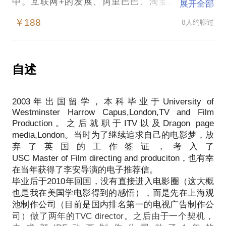
中。互联网+的发展、阿里巴巴、淘宝、京东、微
展开全部
信、陌陌等一大批成功的先驱者，让许多年轻人热血
￥188
8人约聊过
沸腾，义无反顾地冲进创业的大门。而互联网技术和
科技的日益发展，也让创业的成本降低，但风险和竞
争却是无时不刻地存在着，如何成为在创业的千军万
马中最终生存下来的那个人？
自述
作为一个连续创业者，我将告诉你什么才是活下来的
条件。目前个人第二家公司上海周圆网络科技刚刚被
2003年出国留学，本科毕业于University of
天使投资，结合创业经验我将和你分享：
Westminster Harrow Capus,London,TV and Film
介绍自己的新项目在IDEA、BP、Roadshow、
Production。之后就职于ITV以及Dragon page
Comminication Skills以及Debet Skills上面的经验给你
media,London。当时为了继续追求自己的电影梦，放
借鉴；
弃了英国的工作签证，考入了
分享这一路怎样拿到较高天使轮投资的过程；
USC Master of Film directing and produciton，也有幸
如有需要，可帮助同样在寻找天使投资的创业者介绍
在当年获得了李安导演的电子推荐信。
我所认识的大佬们。
毕业后于2010年回国，没有直接进入电影圈（这大概
最后，作为一个准电影人，南加州大学电影导演和制
也是我在美国学电影得到的感悟），而是先在上海观
作专业的硕士，我也很希望能和爱电影、爱艺术的你
池制作公司（目前是国内排名第一的电视广告制作公
司）做了两年的TVC director。之后由于一个契机，