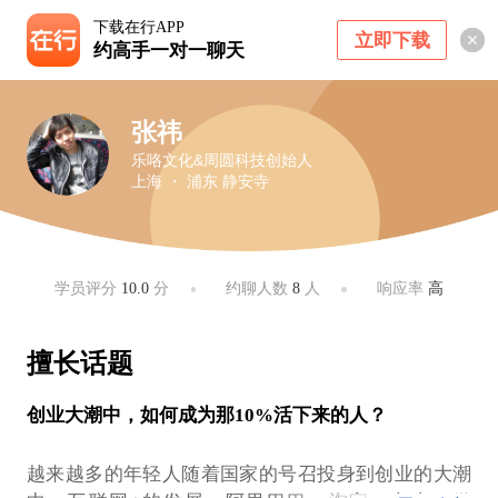
下载在行APP
立即下载
约高手一对一聊天
张祎
乐咯文化&周圆科技创始人
上海 ・ 浦东 静安寺
学员评分
10.0
分
约聊人数
8
人
响应率
高
擅长话题
创业大潮中，如何成为那10%活下来的人？
越来越多的年轻人随着国家的号召投身到创业的大潮