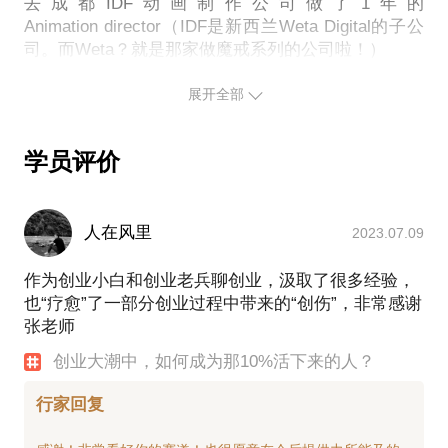
去成都IDF动画制作公司做了1年的
Animation director（IDF是新西兰Weta Digital的子公
司。而Weta？就是那家做魔戒系列的公司啦！）
回到上海后，为了创业，投身于花间堂担任了品牌副
总监一职。这一年，让我更加深刻地理解了作为甲方
展开全部
的品牌思维，也让我更加坚定了创业的决心。
2014年10月，第一家公司上海乐咯文化传播在我手里
学员评价
诞生，目前一年运营良好，已为SWFC观光厅，
Philps影音等一大批品牌主提供了优良的品牌服务并
建立了良好的关系。而后为了个人更为广阔的发展，
人在风里
成立了上海周圆网络科技有限公司，创造了一个全新
2023.07.09
的商业模式并已经获得了比较高的天使投资。目前正
在全力开发产品中。
作为创业小白和创业老兵聊创业，汲取了很多经验，
刚到而立之年的我，还在路上。希望之后一路的风雨
也“疗愈”了一部分创业过程中带来的“创伤”，非常感谢
兼程，能与大家一起分享，也能帮助大家少走弯路，
张老师
能够在激烈的创业战场上，勇往直前。
创业大潮中，如何成为那10%活下来的人？
当然，电影依旧是我不变的人生目标。2016年将会拍
摄个人的第一部Feature Film，不出意外会是一部讲旅
行家回复
行的电影。对电影和艺术感兴趣的伙伴，欢迎来和我
一起探讨。