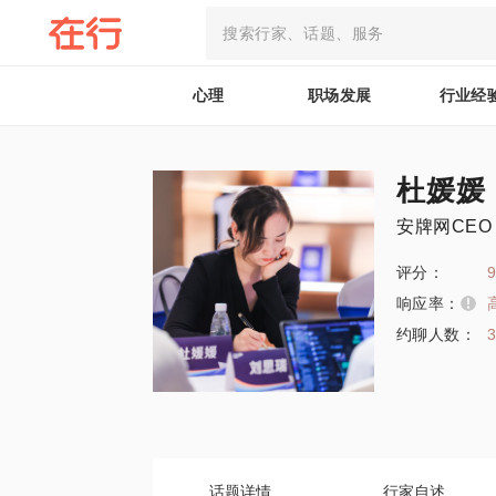
心理
职场发展
行业经
杜媛媛
安牌网CEO
评分：
9
响应率：
约聊人数：
话题详情
行家自述