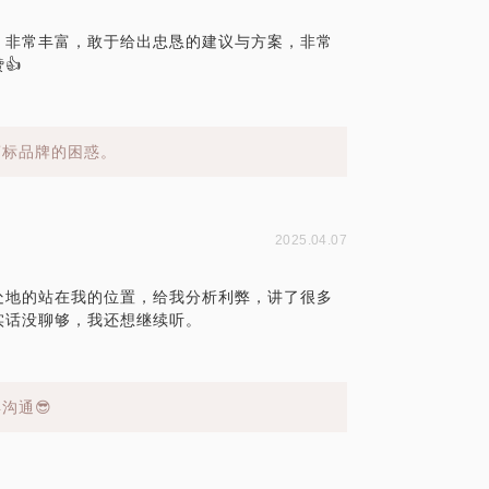
，非常丰富，敢于给出忠恳的建议与方案，非常
👍
商标品牌的困惑。
2025.04.07
处地的站在我的位置，给我分析利弊，讲了很多
实话没聊够，我还想继续听。
沟通😎