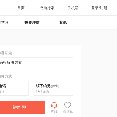
首页
成为行家
手机端
登录/注册
育学习
投资理财
其他
约聊话题
确权解决方案
约聊方式
电话
线下约见
(
深圳
)
通话
1对1面谈
一键约聊
客服
心愿单