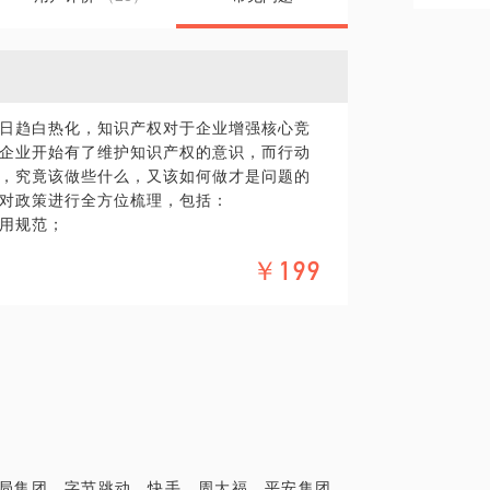
日趋白热化，知识产权对于企业增强核心竞
企业开始有了维护知识产权的意识，而行动
，究竟该做些什么，又该如何做才是问题的
对政策进行全方位梳理，包括：
用规范；
￥199
年进入知识产权行业以来，服务过字节跳动、快
、宝能集团、龙光地产、安琪月饼、苏荷投
助客户解决国内外商标申请、省著名驰名商
等知识产权疑难问题。关于企业知产（资
特斯拉、新百伦等国外大牌在中国市场的商标
商局集团、字节跳动、快手、周大福、平安集团、