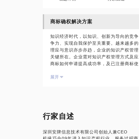
商标确权解决方案
知识经济时代，以知识、创新为导向的竞争
争力、实现自我保护至关重要。越来越多的
理应与意识亦步亦趋，企业的知识产权管理
关键所在。企业需对知识产权管理方式及应
商标如何申请提高成功率，及已注册商标使
企业知识产权侵权及维权解决方案；
展开
企业知识产权现状诊断及解决方案。
本人在此领域有超过16年工作经验。09
手、美团、周大福、平安集团、招商局集团
资、本色酒吧、奋达音响等上千家客户，帮
标申报、无形资产质押、企业知识产权分析
产）增值、转让、交易、授权，如iPad、
行家自述
等问题深有感悟，有很多干货可以分享。
谈话的具体内容涵盖以下方面：
深圳安牌信息技术有限公司创始人兼CEO
企业知识产权管理、风险防备等解决方案；
机缘巧合09年进入知识产权行业，服务过招
企业知识产权侵权维权处理；