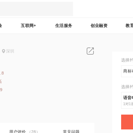
验
互联网+
生活服务
创业融资
教
深圳
选择
商标
.8
高
选择
39
语音
1对1
用户评价
（28）
常见问题