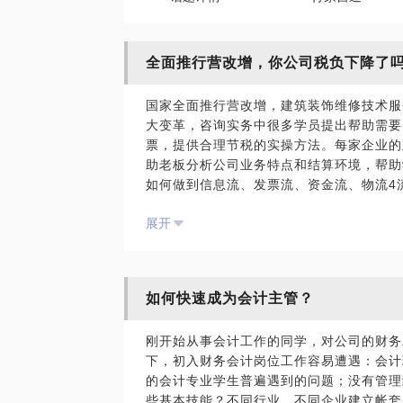
全面推行营改增，你公司税负下降了
国家全面推行营改增，建筑装饰维修技术服
大变革，咨询实务中很多学员提出帮助需要
票，提供合理节税的实操方法。每家企业的
助老板分析公司业务特点和结算环境，帮助
如何做到信息流、发票流、资金流、物流4
线；营改增，重大变化是进项抵扣，特别是
展开
行规范。
如何快速成为会计主管？
税率改了，抵扣有了，发票变了，企业税务
刚开始从事会计工作的同学，对公司的财务
下，初入财务会计岗位工作容易遭遇：会计
的会计专业学生普遍遇到的问题；没有管理
些基本技能？不同行业、不同企业建立帐套