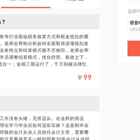
选择
吗？
语音
1对1
务等行业面临税务核算方式和税金抵扣的重
。老师会帮助分析如何全面取得进项抵扣发
业务特点和结算模式都不尽相同，老师会帮
学员调整结算模式，优化经营。新政之下，
流合一；金税三期运行了，千万别碰法律红
人工成本如何入帐？税金抵扣原理与票据运
￥99
负担减了？落地有技巧！
工作没有头绪，无所适从。在这样的情况
理论学习毕业后如何适应实操？这是刚毕业
经验的会计从业人员担任会计主管，需要哪
的注意事项是不一样的我有30年会计从业经