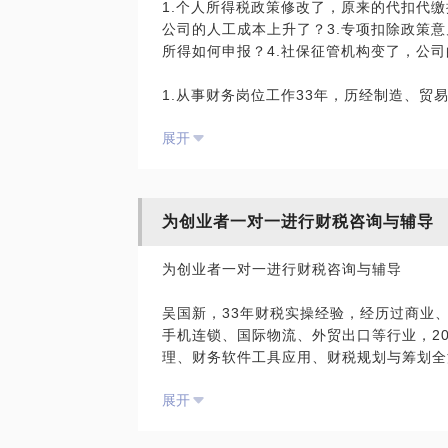
1.个人所得税政策修改了，原来的代扣代缴
公司的人工成本上升了？3.专项扣除政策
规范管理
所得如何申报？4.社保征管机构变了，公
准确处理会计事项
规划设计结算模式
1.从事财务岗位工作33年，历经制造、贸
操作。2.长期专注于税务政策研究，增值
PS.在选择与我见面前，请把你的问题更
展开
税修改、社保参保与缴纳等全过程参与和连
题。请把你的问题提前发给我，方便我做更
面。
为创业者一对一进行财税咨询与辅导
为创业者一对一进行财税咨询与辅导
企业税负不是只有增值税，在企业的经营周
吴国新，33年财税实操经验，经历过商业
手机连锁、国际物流、外贸出口等行业，20
理、财务软件工具应用、财税规划与筹划全
计监督全模块都具备较强的实操能力。
展开
很多创业者具备技术优势，但缺少管理经验
别、防范能力都比较差，会给公司带来极大