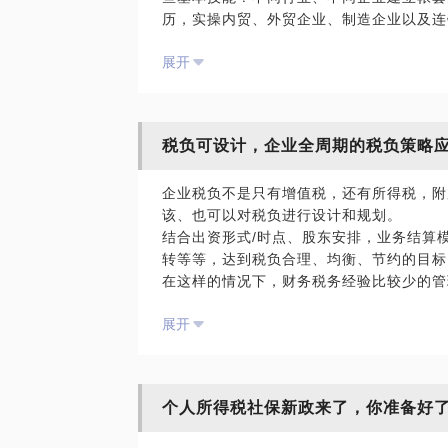
历，实操内贸、外贸企业、制造企业以及连
会计管理案例。我愿意与你分享的内容包括
展开
应岗位工作；快速培训会计主管的基本技能
事项。PS：在选择与我见面前，请把你的
个小问题。请把你的问题提前发给我，方便
你的见面。
税负可设计，企业全周期的税负策略
企业税负不是只有增值税，还有所得税，附
该、也可以对税负进行设计和规划。
只有理论是不够的，借用实操案例提高财务
结合出资形式/时点、股东安排，业务结算
转等等，达到税负合理、均衡、节约的目标
在这样的情况下，财务税务经验比较少的管
展开
管理不规范
会计事项处理不当
恐惧税务检查
个人所得税社保新政来了，你准备好
我在32年财务税务实践，多行业经历
我愿意与你分享的内容包括：