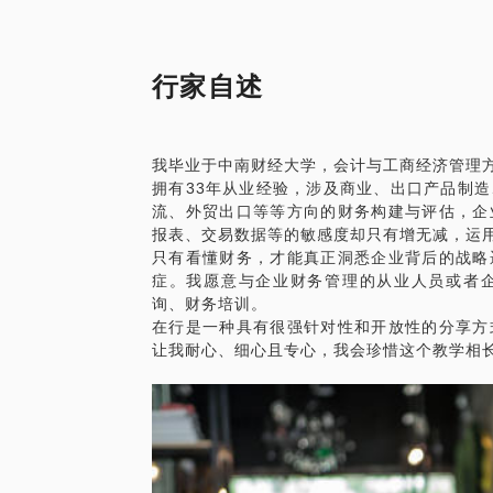
务管理规范与流程；提供税务筹划与实施方
将发现：财务部不是消耗部门，而是可以成
行家自述
他可以帮你解决如下问题：
如何清理与规范财务核算系统？
我毕业于中南财经大学，会计与工商经济管理方
拥有33年从业经验，涉及商业、出口产品制
如何用好优惠政策，合法合规避税节税？
流、外贸出口等等方向的财务构建与评估，企
报表、交易数据等的敏感度却只有增无减，运
如何用好上下游客户的结算调度、优化理财
只有看懂财务，才能真正洞悉企业背后的战略
症。我愿意与企业财务管理的从业人员或者
初创企业如何制定税务方案？
询、财务培训。
在行是一种具有很强针对性和开放性的分享方
应当如何合理规划财务人员配置和税务筹划
初创企业如何设计股权激励及纳税筹划？
吴国新，毕业于中南财经大学，拥有多个行
询、财务培训经验。财务税务工作，财税风