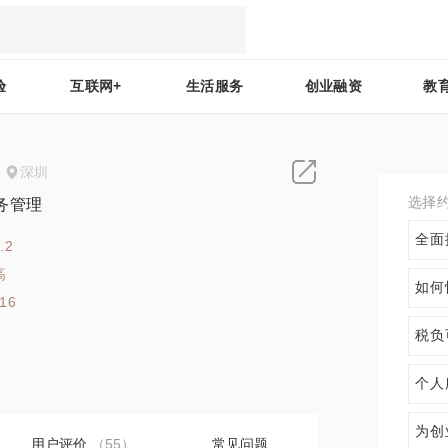
验
互联网+
生活服务
创业融资
教
深圳
选择
务管理
全面
.2
高
如何
116
税负
个人
为创
用户评价
（55）
常见问题