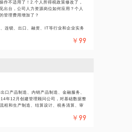
操作不适用了！2.个人所得税政策修改了，
意见出台，公司人力资源岗位如何应用？个人
司的管理费用增加了？
易、连锁、出口、融资、IT等行业和企业实务
税改革、营改增试点、全面营改增、个人所得
具体化。毕竟一小时的谈话只能解决一个小问
￥99
续研究应用落地。
精确的准备，提升见面效率。期待与你的见
期内，税负需要设计规划
、出口产品制造、内销产品制造、金融服务、
14年12月创建管理顾问公司，对基础数据整
流程和生产制造、结算设计、税务清算、审
￥99
，更缺少财务税务知识。对风险的认识、识
的财税隐患。通过约见，他可以帮你制定财