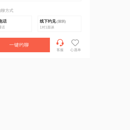
约聊方式
电话
线下约见
(
深圳
)
通话
1对1面谈
一键约聊
客服
心愿单