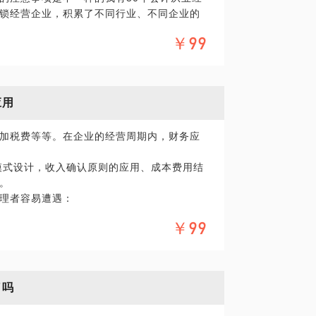
锁经营企业，积累了不同行业、不同企业的
：分析行业、企业业务特点，尽快过度，适
￥99
；教授不同行业、不同企业建立帐套的重点
问题更具体化。毕竟一小时的谈话只能解决一
我做更精确的准备，提升见面效率。期待与
应用
加税费等等。在企业的经营周期内，财务应
会计工作的处理能力
模式设计，收入确认原则的应用、成本费用结
。
理者容易遭遇：
￥99
了吗