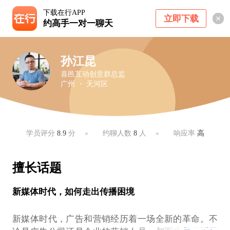
下载在行APP
立即下载
约高手一对一聊天
孙江昆
喜邑互动创意群总监
广州 ・ 天河区
学员评分
8.9
分
约聊人数
8
人
响应率
高
擅长话题
新媒体时代，如何走出传播困境
新媒体时代，广告和营销经历着一场全新的革命。不