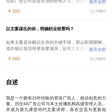
论是广告公司还是企业的营销人员，都面临着传播困
展开全部
境。应该如何快速熟悉全新的传播环境？如何解决传
￥300
2人约聊过
播中的困扰？又该如何寻找传播重点？
我在广告行业拥有15年经验，相信能够为你提供一些
帮助，愿意与你交流的内容包括：
以文案谋生的你，明确职业前景吗？
新传播背景下传播矩阵搭建；
如何学会颠覆；
如果文案是你赖以生存的关键手段，那么和我聊聊，
或许能让你活得更加爱滋润；如果文案是偶尔用到的
展开全部
职场技能，那么过来聊聊，或许能帮你升职加薪。
￥360
6人约聊过
这个话题面向各种需要书写文案的人士，能够帮助你
们解决文案方面的问题，有针对性地提升文案水平。
我从文案做起，在广告行业从业15年，对于文案撰写
具有深刻体会，后来成为第九课堂特约文案讲师，积
自述
累了更为丰富的经验。
该话题的内容包括：
我是一个拥有15年经验的资深广告人，相信创意的力
快速诊断文案水准；
量。历任4A广告公司与本土传播机构高级管理人员，
量身定制文案提升策略；
并成为第九课堂特约文案讲师，喜欢交流与更新知