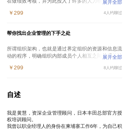
在做绩效考核，并为此投入了许多的人力物力，甚至
展开全部
很多老板为了让绩效考核起作用而额外投入了很多奖
￥299
4人约聊过
励费用~~~然而最终收效近乎为零。
是因为大家都没有努力吗？或者各个企业的人力资源
部门为了每月、每季度、每年的绩效考核都忙碌得焦
帮你找出企业管理的下手之处
头烂额，最后辛辛苦苦的做出一堆纯属虚构的数据，
不仅让老板白花花的银子付诸东流，还让自己落得个
所谓组织架构，也就是通过界定组织的资源和信息流
吃力不讨好的骂名，再一次把人力资源部门推入了万
动的程序，明确组织内部成员个人相互之间关系的性
展开全部
劫不复的深渊。
质，使每个成员在这个组织中，具有什么地位、拥有
不是每一个老板都能真正理解“铁打的营盘，流水的
￥299
8人约聊过
什么权力、承担什么责任、发挥什么作用。
兵”，如果要发展就必须重视人力资源方面的管理，必
企业作为一个特定的社会经济组织，有一个完善的，
须懂得人力只有管理好了，才会使自己企业立有发展
并且根据实际情况变化而不断调整更新的目标体系，
壮大的将来。人力要如何用好？这是一个非常重要的
是其存在和发展的前提。只有根据实际情况变化而不
自述
问题，除了老板需要有一颗宽大理解的心，还需要有
断调整更新的目标体系，才能把更多的人吸引和稳定
一个智慧的人力资源核心力量团队去为老板带动所有
在这个特定的社会组织之中，形成一个共同约定的框
公司的人力前行。
我是黄慧，资深企业管理顾问，日本丰田总部官方授
架
如何能让人力资源团队有用武之地？关键还得看老板
权培训顾问。
在企业管理的道路上中，组织架构的设计往往被格式
如何授权。老板如何授权才能让企业得以推动，而又
我曾以职业经理人的身份在柬埔寨工作6年，为自己积
化，很多时候都会被忽略了它的重要性，仿佛就是一