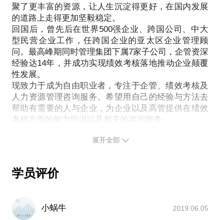
不需要额外投入资金？如何降低成本又能保证质量与
聚了更丰富的资源，让人生沉淀得更好，在国内发展
个必然存在以及互相抄袭的精美表格。然而大家可能
产量？如果消除企业高管和员工的顾虑，同时又能激
的道路上走得更加坚毅稳定。
都没有发现组织架构中几个默默无闻却又举足轻重的
发关键岗位员工不断深挖价值？年终的奖金从哪儿
回国后，曾先后在世界500强企业、跨国公司、中大
问题，对企业有着何其深重的影响。
来？又该如何分配？才能让企业与员工同时达到双
型民营企业工作，任跨国企业的亚太区企业管理顾
组织架构五大问题：
问。最高峰期同时管理集团下属7家子公司，企管资深
赢？
半径过大
经验达14年，并成功实现绩效考核落地推动企业颠覆
在这个话题中，我将与你分享自己过往数年在人力资
层级过多
性发展。
源管理方面的经验以及企业绩效考核的有效落地考核
隶属不清
现致力于成为自由职业者，专注于企管、绩效考核及
规律，并且会根据你提供的企业的具体情况，针对具
权职不对等
人力资源管理咨询服务。希望用自己的经验与方法去
体问题给予专业指导和经验分享，还可以提供后续的
帮助有需要的人与企业，为企业以及高管提供在绩效
战略不匹配
以上问题会导致组织结构变形，激发创新需要减人而
不是要裁员，而是建立一种适合互联网的全新组织架
展开全部
构形态。在这个问题上，我可以为你提供帮助。我亲
身经历并为数家企业主导设计全新的组织架构，配以
适当的管理范畴调配，推动企业走向颠覆性的发展。
学员评价
让每一个岗位上的员工都感觉到是在为自己工作，从
而达到解放老板，让员工在高管的指引下，在一个自
由的氛围里激发每一个人的潜能，达到以人为本，共
小蜗牛
2019.06.05
创佳绩的状态。