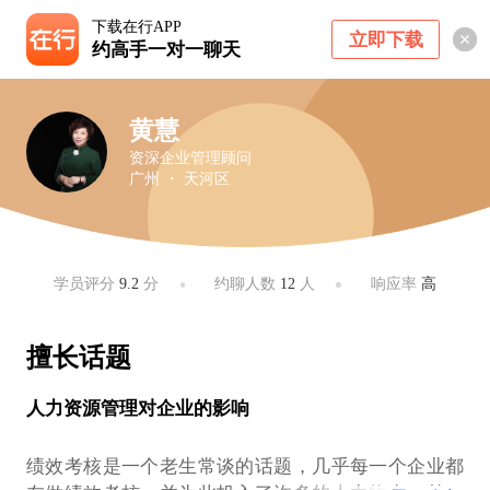
下载在行APP
立即下载
约高手一对一聊天
黄慧
资深企业管理顾问
广州 ・ 天河区
学员评分
9.2
分
约聊人数
12
人
响应率
高
擅长话题
人力资源管理对企业的影响
绩效考核是一个老生常谈的话题，几乎每一个企业都