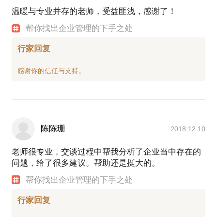
温暖与专业并存的老师，受益匪浅，感谢了！
在这个话题中，我将根据各个企业的具体情况，针对
具体问题给予专业指导和经验分享，还可以提供后续
帮你找出企业管理的下手之处
的一次跟踪回访。
希望提前准备以下企业资料：
行家回复
公司现阶段组织架构、岗位职责说明书、授权制度。
公司现阶段各部门、各管理岗位的干部薪酬体系、绩
效考核制度。
陈陈珊
2018.12.10
老师很专业，交谈过程中帮我分析了企业当中存在的
问题，给了很多建议。帮助还是挺大的。
帮你找出企业管理的下手之处
行家回复