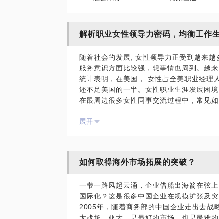
解析职业女性领导力密码，均衡工作
随着社会的发展, 女性领导力正受到越来
服务意识方面比较强，想事情也周到。越来
统计表明，在美国， 女性占全美职业经理人
还不足美国的一半。女性职业生涯发展困境
在跟周边很多女性同事交流过程中，常见如
总是能给予她们更多开放性的思路，帮助她
展开
1. 付出同样的努力，获得同样的业绩，
2. 职场女性如何做好向上管理和向下管理，
3. 女性的职业生涯发展到底有怎样的特色
4. 职场女性如何规划工作和生活的关系？
如何取得海外市场拓展的突破？
5. 如何能不断自我提升、获得的家人支持
等等。
一带一路风起云涌，企业借船出海箭在弦上
本课题为线下交流，如果非深圳的朋友希望
国际化？这是很多中国企业在规模扩张及突
《30分钟解析战略落地的正确姿势》。
2005年，随着商务部的中国企业走出去
太战场。亚太，是最好的市场，也是最难的