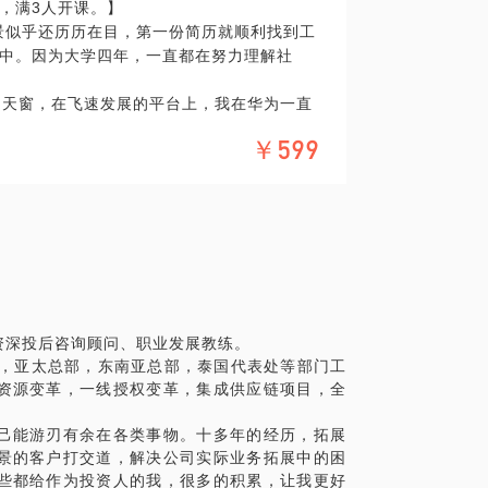
，满3人开课。】
战略正确成功落地。
场景似乎还历历在目，第一份简历就顺利找到工
事务战略，多项年度重大公关活动和实施。过
中。因为大学四年，一直都在努力理解社
业制定企业战略，优化企业考核方案，对企
。让我们来聊一聊战略这个话题，我将帮助
的天窗，在飞速发展的平台上，我在华为一直
国家，能力和经验都得到了极大提升。
￥599
华为华南区招聘组运营负责人操盘了广东、广
触深刻。
业规划非常迷茫；
；
目求职；
。
与所有应届生分享如下内容：
资深投后咨询顾问、职业发展教练。
区，亚太总部，东南亚总部，泰国代表处等部门工
发展方向；
资源变革，一线授权变革，集成供应链项目，全
对；
己能游刃有余在各类事物。十多年的经历，拓展
景的客户打交道，解决公司实际业务拓展中的困
许会有启发。
些都给作为投资人的我，很多的积累，让我更好