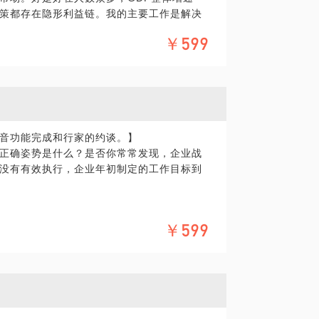
策都存在隐形利益链。我的主要工作是解决
品牌及声誉、企业社会责任、重点政府类项
￥599
泰国、缅甸、斯里兰卡等超过7个国家的公共
为最值得信赖、最有冲劲、最具跨文化思维
最基本的语言、文化及管理风格，到深层次
以说中国企业的海外拓展史就是一部可歌可
音功能完成和行家的约谈。】
正确姿势是什么？是否你常常发现，企业战
没有有效执行，企业年初制定的工作目标到
？
￥599
在线交流，可以申请我名下另外一个主题：
；
（如跨部门重点工作）；
但感觉管理收效有限？你应该如何将80%的