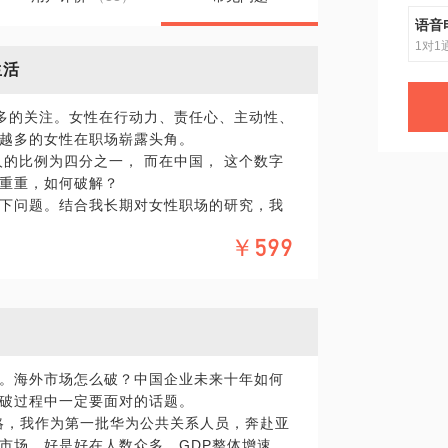
语音
1对1
生活
越多的关注。女性在行动力、责任心、主动性、
越多的女性在职场崭露头角。
的比例为四分之一， 而在中国， 这个数字
重重，如何破解？
下问题。结合我长期对女性职场的研究，我
们找回自信，开启更有魅力的职业生涯。
￥599
也未必能得到与男性同样的待遇。这是为什么？
搞定“男人帮”？
轨迹？
离开职场后的女性如何华丽回归？
？
。海外市场怎么破？中国企业未来十年如何
在线交流，可以申请我名下另外一个主题：
破过程中一定要面对的话题。
战略，我作为第一批华为公共关系人员，奔赴亚
市场。好是好在人数众多，GDP整体增速