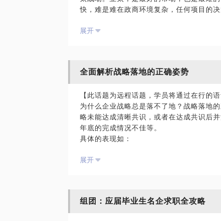
快，难是难在政商环境复杂，任何项目的决
一线团队遇到的业务障碍，包括政府关系、
展开
目拓展等事务。
6年多的海外常驻工作生涯，操盘过印度、
平台搭建及重点难点高层关系。被客户评价
的客户经理。
全面解析战略落地的正确姿势
海外市场拓展，一直是中国企业的软肋。从
的项目运作、解决方案匹配及项目实施，可
【此话题为远程话题，学员将通过在行的语
泣的商业西游记。
为什么企业战略总是落不了地？战略落地的
在这个话题中，让我们探讨一下：
略未能达成清晰共识，或者在达成共识后并
中国企业在海外如何获得海外区域市场准入
年底的完成情况不佳等。
如何站稳脚跟、获取项目？
具体的表现如：
如何圆满交付项目，获得客户认可？
对目标的界定不清晰；
企业国际市场做大做强的策略和思路。
展开
对目标的衡量缺少方法；
本课题为线下交流，如果非深圳的朋友希望
计划和任务的落实，管理机制和方法不完善
《30分钟解析战略落地的正确姿势》。
重点工作缺乏有效分解和跟踪，落实效果差
重点工作没有被有效承载；
组团：应届毕业生名企求职全攻略
.......
作为企业管理层，你是否每天都忙忙碌碌，