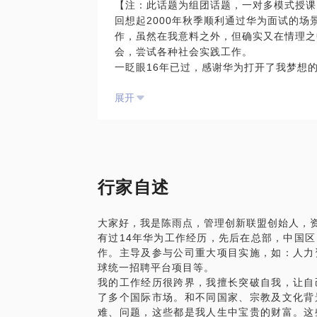
【注：此话题为组团话题，一对多模式授课
时间放在抓20%的主要矛盾上，促进企业
回想起2000年秋季顺利通过华为面试的
在海外工作期间，主导操盘6年多区域公关
作，虽然在我意料之外，但确实又在情理之
去一年多，曾指导多家初创企业和成长型企
会，尝试各种社会实践工作。
业战略到HR战略的实施有丰富的实操经验
一眨眼16年已过，感谢华为打开了我梦想
您：
工作到2014年夏天，走遍了亚太十多个
领会战略制定的方法论；
展开
接触应届生招聘是在2004年，那时作为
梳理企业关键成功要素；
西、云南、福建四省的应届生招聘工作，感
理顺业务目标分解的流程；
很多应届毕业生不清楚未来该做什么，对职
掌握企业战略落地的关键步骤。
面试的前期准备、面试的沟通技巧掌握不当
对自己的素质、潜力和优势把握不清晰，盲
对应聘企业及应聘岗位缺乏了解，错失良机
行家自述
......
结合十多年的管理和市场一线经验，我愿意
大家好，我是陈雨点，管理创新联盟创始人，
如何进行自我定位；
有过14年华为工作经历，先后在总部，中国
如何分析判断自己的性格特点，以及适合的
作。主导及参与公司重大项目实施，如：人力
如何就面试求职进行有效准备；
球统一招聘平台项目等。
知名企业（如华为、腾讯等）招聘策略及应
我的工作经历很跨界，我擅长突破自我，让自
......
了多个国际市场。和不同国家、宗教及文化背
约我之前欢迎阅读前期总结的两篇文章，或
难、问题，这些都是我人生中宝贵的财富。这
2004年：