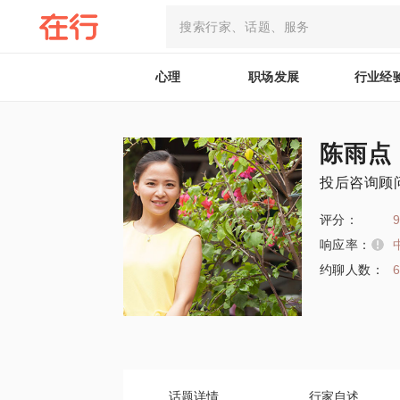
心理
职场发展
行业经
陈雨点
投后咨询顾
评分：
9
响应率：
约聊人数：
话题详情
行家自述