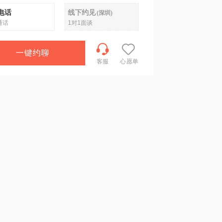
电话
线下约见
(
深圳
)
通话
1对1面谈
一键约聊
客服
心愿单