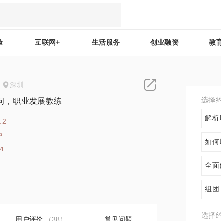
验
互联网+
生活服务
创业融资
教
深圳
选择
问，职业发展教练
解析
.2
中
如何
64
全面
组团
选择
用户评价
（38）
常见问题