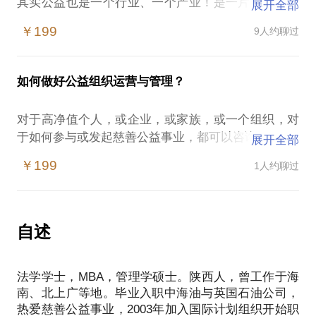
其实公益也是一个行业、一个产业！是一片广阔的就
展开全部
业市场。
￥199
9人约聊过
我自2003年进入公益慈善行业，至今已有13年。我可
以根据经验为你提供以下帮助：
政府、企业、社会组织的之间的关系梳理；
如何做好公益组织运营与管理？
公益就业需要什么样的能力；
在国际组织、民间组织以及基金会等社会组织从业的
对于高净值个人，或企业，或家族，或一个组织，对
差异；
于如何参与或发起慈善公益事业，都可以咨询！
展开全部
如何在公益领域就业，甚至进行社会创业；
具体如：组织战略规划，公益项目策划，社会资源动
如何让公益与商业有效结合并产生影响！
￥199
1人约聊过
员，基金会合规运营，公益人力资源发展，跨界合作
P.S.:在选择与我见面前，请把你的问题更具体化。毕
等
竟，一小时的谈话只能解决一个小问题。请把你的问
题提前发给我，方便我做更精细的准备，提升见面效
自述
法学学士，MBA，管理学硕士。陕西人，曾工作于海
南、北上广等地。毕业入职中海油与英国石油公司，
热爱慈善公益事业，2003年加入国际计划组织开始职