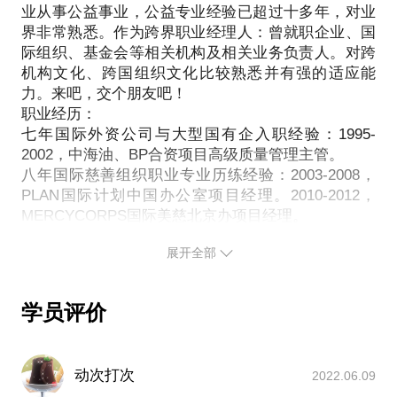
业从事公益事业，公益专业经验已超过十多年，对业
界非常熟悉。作为跨界职业经理人：曾就职企业、国
际组织、基金会等相关机构及相关业务负责人。对跨
机构文化、跨国组织文化比较熟悉并有强的适应能
力。来吧，交个朋友吧！
职业经历：
七年国际外资公司与大型国有企入职经验：1995-
2002，中海油、BP合资项目高级质量管理主管。
八年国际慈善组织职业专业历练经验：2003-2008，
PLAN国际计划中国办公室项目经理。2010-2012，
MERCYCORPS国际美慈北京办项目经理。
两年本土慈善公益组织观察：2008-2009上海恩派成
展开全部
都项目总监。2009-2010，陕西妇源汇副主任。
多年基金会管理运行经验：海南成美慈善基金会副秘
书长、上海国乾公益基金会秘书长以及陕西妇女儿童
学员评价
发展基金会秘书长，主持筹建杨凌本真社区公益基金
会、海南良知文化教育基金会。
曾带领两批基金会领导人访问美国优秀的基金会、社
动次打次
2022.06.09
会企业，并与哈佛大学、斯坦福大学进行学术交流。