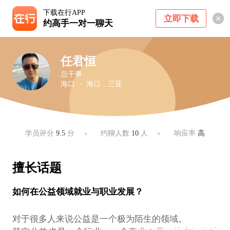
下载在行APP
立即下载
约高手一对一聊天
任君恒
总干事
海口 ・ 海口，三亚
学员评分
9.5
分
约聊人数
10
人
响应率
高
擅长话题
如何在公益领域就业与职业发展？
对于很多人来说公益是一个极为陌生的领域。