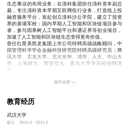
过众筹的方案和设计，实现了这些企业跨越式得发
生态事业的布局业务；在清科集团担任清科资本副总
企业价值(估值)评估的多种方式，如何跟投资人正确
展，包括雕爷牛腩、三个爸爸、雷神、大可乐、
裁，专注清科资本早期互联网投行业务，打造线上投
的谈估值;
kisslink、空气魔方等。
融资服务平台，发起创立清科沙丘学院，建立了投资
愿意与你分享的内容包括：
界的黄埔军校；国内早期人工智能和区块链项目参与
最后，我们一起聊聊你可以对接那些投资人，如果你
者，参与因果树人工智能平台和通证界等创业项目，
的项目非常具有可塑性，我会帮你梳理商业逻辑，完
加速了人工智能和区块链生态变得更有价值。
产品众筹和股权众筹如何搭配成为一种新玩法和融资
成融资前最重要的准备工作，并和你一起对接更加精
曾任红星美凯龙集团上市公司特聘高级战略顾问，中
手段；
国管理科学学会金融科技研究院特聘高级研究员；腾
如何通过众筹实现创业过程的里程碑式的发展；
讯大学、京东大学、北大光华、清华、人大、中山大
众筹的方法论都有哪些，你的众筹适用哪一种？
学、上海财大、西安交大、青岛大学等高校特聘讲
众筹在你的商业模式设计上还有哪些可以创新？
师；
服务的投融资项目有：三个爸爸，雷神科技，雕爷牛
PS.在选择与我见面前，请把你的问题更具体化。毕
展开全部
腩，春水堂，Inwatch，小牛电动车，拳星时代，锐角
竟，一小时的谈话只能解决一个小问题。请把你的问
云，YEECALL等多个创业项目；对接超过几千家创业
题提前发给我，方便我做更精细的准备，提升见面效
项目，并为早期创业项目投融资金额超过1.5个亿；
教育经历
率。期待与你的见面。
武汉大学
硕士 2010.9 - 2012.6