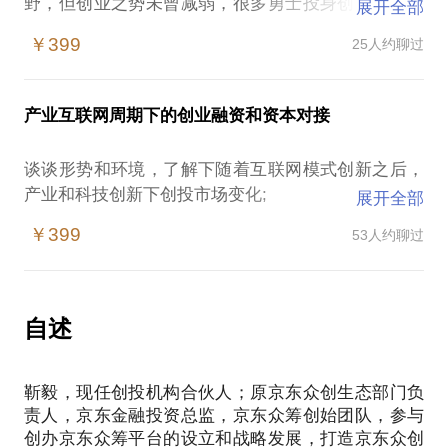
野，但创业之势未曾减弱，很多勇士投身创业，可惜
展开全部
深入围城之后却发现荆棘满路。找钱、找人、找方
￥399
25人约聊过
向、找市场、找用户等等压力太大。
在这样的情况下，如果你现在是一个已经在创业路
上，全职团队有3人以上，产品进入了开发或投向市场
产业互联网周期下的创业融资和资本对接
的阶段，在天使轮或者preA阶段以上，容易遭遇产品
定位不足，商业模式不清晰，还没有来自市场的声
谈谈形势和环境，了解下随着互联网模式创新之后，
音，下一轮融资即将启动，却苦于没有好的融资渠
产业和科技创新下创投市场变化;
展开全部
道。
知晓下创投和风险投资机构的组成部分，谁是决策
￥399
53人约聊过
者？“募投管退”是怎么回事？
你做的是一门生意还是创业？
机构的分工是怎么运作的？基于什么样投资逻辑去找
融资渠道多种多样？
标的，该如何和他们形成共同语言;
众筹能给你带来什么样的融资机会？
自述
产品众筹和股权众筹未来会给企业带来那些价值？
PE/VC这些创投机构最亲睐什么样的企业;
投资人如何去了解项目的投资逻辑和投资条款解析;
我在众筹和创投这个行业已经有3年多的研究和从业历
靳毅，现任创投机构合伙人；原京东众创生态部门负
史，经历了国内最大产品众筹和股权众筹平台的设
责人，京东金融投资总监，京东众筹创始团队，参与
你的BP商业计划书怎么写才能有重点，怎么去讲解才
计、开发、上线、发展的全过程，为众多创业项目做
创办京东众筹平台的设立和战略发展，打造京东众创
能快速让投资人感兴趣？