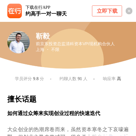
下载在行APP
立即下载
约高手一对一聊天
靳毅
前京东投资总监清科资本VP/现机构合伙人
上海 ・ 不限
学员评分
9.8
分
约聊人数
91
人
响应率
高
擅长话题
如何通过众筹来实现创业过程的快速迭代
大众创业的热潮席卷而来，虽然资本寒冬之下哀嚎遍