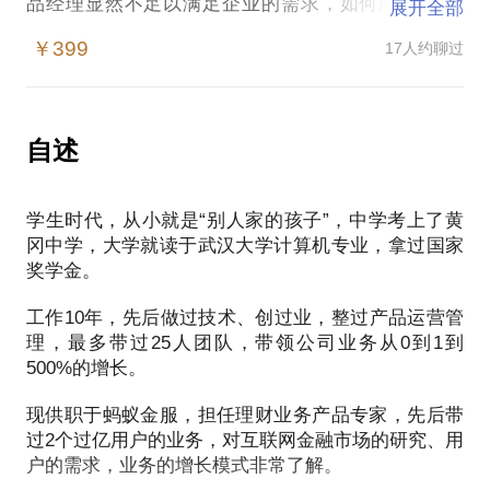
品经理显然不足以满足企业的需求，如何能从“体验
展开全部
型”产品经理转型为“增长黑客型”产品经理，带领企业
￥399
17人约聊过
业务的高速增长，是企业核心关注的问题，也是你对
企业议价的核心竞争力。
增长型产品经理的核心目标是带动业务的高速增长，
自述
需要掌握从获客-》激活-》留存-》收入-》传播的整个
增长闭环的能力，因此对产品从0-1的价值验证和1-N
学生时代，从小就是“别人家的孩子”，中学考上了黄
的高速增长，都需要有系统的学习、把握和运用。
冈中学，大学就读于武汉大学计算机专业，拿过国家
奖学金。
作为在互联网金融负责过多个从0到1到亿级别用户的
产品专家，我可以把一线实操过的经验倾囊相授，让
工作10年，先后做过技术、创过业，整过产品运营管
你更有体感的了解业务如何发展并成长，并且运用到
理，最多带过25人团队，带领公司业务从0到1到
自己的产品中。
500%的增长。
另外，除了业务增长经验之外，如何以增长黑客的思
现供职于蚂蚁金服，担任理财业务产品专家，先后带
过2个过亿用户的业务，对互联网金融市场的研究、用
维来打造自我的成长，我们也可以深入交流，希望大
户的需求，业务的增长模式非常了解。