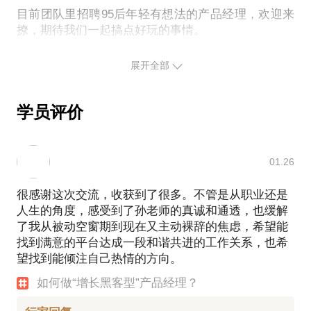
目前团队里招聘95后年轻有想法的产品经理，欢迎来
撩，期待我们一起搞点好玩的事情。
生活中爱好挺多，打了13年网球，斩获过武汉学生单
展开全部
打冠军，还有幸与李娜切磋。喜欢唱歌，曾在酒吧和
公司献唱过，另外喜欢德州，撸猫，看电影，看书，
学员评价
01.26
很感谢这次交流，收获到了很多。不管是从职业还是
人生的角度，感受到了孙老师的真诚和通透，也缓解
了我从被动空窗期到现在又主动裸辞的焦虑，希望能
找到满意的平台达成一段和谐共进的工作关系，也希
望找到能倾注自己热情的方向。
如何做“增长黑客型”产品经理？