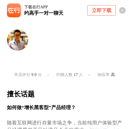
下载在行APP
立即下载
约高手一对一聊天
孙浩
蚂蚁金服产品专家
杭州 ・ 杭州市
学员评分
9.0
分
约聊人数
17
人
响应率
高
擅长话题
如何做“增长黑客型”产品经理？
随着互联网进行存量市场之争，当前纯用户体验型产