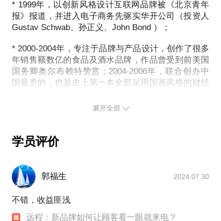
的前三位；
我用《圣经》开了一个玩笑。洞察力—品牌的入侵
* 1999年，以创新风格设计互联网品牌被《北京青年
是针对病情开具的药方；另一张是膳食营养处方。医
的人。未来会有更多的艺术工作者，诗人、导演、作
三、品牌是内容，不是工具。所以我完全反对“视觉
报》报道，并进入电子商务先驱实华开公司（投资人
（演讲视频）：http://dwz.cn/46DMNT
学营养功能食品是从医院临床处方营养药中分离出来
家、音乐家……来主导营销，因为他们懂得如何进入
锤”这种理解。钳子榔头可以一万年不变，故事要有新
Gustav Schwab、孙正义、John Bond ）；
的一个品类。此类产品很容易被消费者混淆为保健
人心。——马克高贝※本话题为纯干货课程，不包含
意才能赢得关注。
品，为了让品牌有一个准确的区分于药和保健品的定
* 2000-2004年，专注于品牌与产品设计，创作了很多
帮学员分析项目。更多案例可访问 www.logo-
位，我们在引导课上把产品重新命名为“第二张处
年销售额数亿的食品及酒水品牌，作品曾受到前美国
way.com
本次课程主要解决两个问题：
方”。二、兔来生鲜这是一家提供社区生鲜配送的便利
国务卿奥尔布赖特赞赏；2004-2006年，联合创办中
连锁店，电话或 App 下单后半小时内送到。为了体现
国最贵的，也是史上第一本全部采用国画风格的财经
一、如何创作一个品牌世界中的当事人？
送菜速度快，我选择了兔子的形象。另外也取守株待
杂志《北大商业评论》；
我带给大家的是四种方法：1、概率行为法：好创意的
兔的意思，不用下楼，菜下锅前打个电话就可以。因
展开全部
概率区间；2、品牌人格法：当体验隔靴搔痒的时候让
* 2006-2010年，致力于从策略层面开始设计思考，作
为用了兔子的形象，所以英文发音也有意靠近“兔”的
人格上场；3、品牌符号法：此环节将介绍正直观、反
品被清华大学继续教育学院营销与创意课堂大量采
发音：取名 Too Fresh。三：坚果马戏团这是一个“枣
用；
直观、撕标签组合等具体手段；4、品牌动机法：从产
学员评价
夹核桃”品牌。在品控上他们很难得的做到了不用碎核
* 2011-2013年，为进入中国市场的欧洲产品做本地化
品制高点去思考产品到底是什么。每一种方法我都将
桃，因为核桃完整，所以枣也必须选择特级红枣。我
品牌设计服务；
配合三个以上案例进行分解。
们在引导课上对比了市场上的一线品牌产品，找到自
* 2014-2015年，开始尝试用场景、冲突、逗比、情怀
郭福生
2024.07.30
己的核心优点。用相扑大力士来比喻红枣的大，配以
等手段打造有逼格的新设计风格，多次被罗辑思维报
二、看清消费者心里的四把锁？不同的锁，有不同的
文字“夹得住大号核桃”。目的是让这个刚问世的小品
道，并从吴晓波频道企业家学塾开始讲授独家创意
不错，收益匪浅
钥匙。
牌把握住每一个和消费者接触的机会。更多案例可访
课。
如果把消费者的心看作是一道门，我们的营销目的就
问 www.logo-way.com
远程：新品牌如何让顾客看一眼就来电？