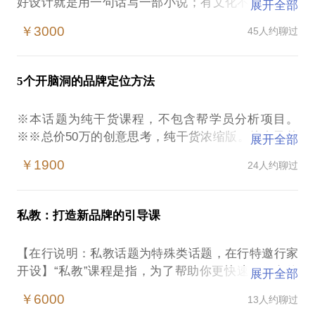
好设计就是用一句话写一部小说；有文化不等于有逼
展开全部
格，其实可能既无感又糟糕；没有解构能力，你无法
￥3000
45人约聊过
做到乔布斯那样的简约；从策略层面思考设计，你可
以大大减少传播成本；情怀不是一个公共汽车，谁想
上都能上。我认识很多用心打造产品的人，但是他们
5个开脑洞的品牌定位方法
几乎都不知道该如何设计自己的品牌。花了很大的心
血在产品上，却在品牌形象上草草了事。其实，消费
※本话题为纯干货课程，不包含帮学员分析项目。
者本可以看一眼就来电的产品，却要花很多口舌去解
※※总价50万的创意思考，纯干货浓缩版。给自己的
展开全部
释和教育。就像不懂女人的男人，解释得再多也没什
项目起名字，要有文化、有逼格，有典故，有卖点，
么卵用；懂女人的男人，根本就无须解释。为企业客
￥1900
24人约聊过
有诗意，接地气……你要是这么干，这名字就算瞎
户服务了十多年的时间，我把唯美的手段修炼到了极
了。其实你只需要注意三点：找一个和品类有联系的
致，同时也发现了唯美的局限性。为了寻找突破，
超级符号，修改它；找到目标群体的心理敏感点，刺
2015年我推翻自己的经验，从人性的角度实践了一些
私教：打造新品牌的引导课
激它；靠近直觉，远离逻辑。那为什么要远离逻辑？
新的表现手段，打造了一些初创品牌和产品。通过实
因为直觉思维系统是人脑的首席执行官。不是应该聪
验证明这些创意方法，可以快速进入消费者的内心。
【在行说明：私教话题为特殊类话题，在行特邀行家
明的有决策权吗？为什么我们会听这个傻白甜的？来
现在我把这些方法总结成四个开脑洞的创意方法和五
开设】“私教”课程是指，为了帮助你更快速、更有效
展开全部
约时间，听王二讲给你听。传统营销从理性出发，最
个品牌性格，毫无保留的告诉你。创意不是天马行
的提升自己，行家将以私人教练的形式，与你专门就
大的问题是导致结果冰冷。即使能做到概念简洁，也
￥6000
13人约聊过
空，其实是有边界的，少走点弯路，可以多留点时间
一个品牌定位或产品定位问题进行多次交流，一方面
很难激起消费者的心流。三十年前乔布斯就悟到了一