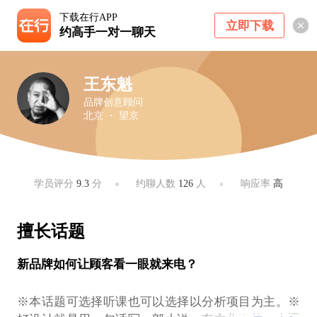
下载在行APP
立即下载
约高手一对一聊天
王东魁
品牌创意顾问
北京 ・ 望京
学员评分
9.3
分
约聊人数
126
人
响应率
高
擅长话题
新品牌如何让顾客看一眼就来电？
※本话题可选择听课也可以选择以分析项目为主。※