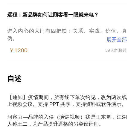
去打造你心爱的伟大产品。一、戏剧化场景：产品场
为你提供循序渐进、步步深入的知识指导，一方面通
条营销的真理，而我们至今还经常在这点上犯糊涂。
景不是戏剧，而是戏剧的高潮瞬间。所以要利用矛
过定期反馈，帮助你切实改进自身行为。私人教练将
我希望你们通过这堂课记住：保持朴素思考，用消费
远程：新品牌如何让顾客看一眼就来电？
盾、悬念、巧合来激化焦点。案例：洞藏雪蜜，用一
给你指导、关心、提醒、监督，而你将看到自己真正
者内心的钥匙开他们的心门。不光开脑洞，我也会准
只熊作为闯入者，制造一个看到希望又进退两难的戏
的改变。（请忽视价格右侧显示的“3小时左右”，真正
备对比案例让你领略一下理性营销的唯美高傲。和感
进入内心的大门有四把锁：关系、实践、价值、真
剧化场景。二、批判和反讽：具有颠覆性的产品，不
的会见将分为两次线下沟通，一个月内不定时线上沟
性营销的幽默走心。开脑洞，必须在已知的基础上创
伪。
妨追求极致，站到常规认知的对立面上。案例：峻山
展开全部
通。本课程为“新品牌如何看一眼就来电？”课程的贴
造未知，看不懂，还开个P。再复杂的概念，也要让
野土茶，土茶是茶叶的原始基因，用野人来代表一种
身私教指导形式。本私教课程将持续4周，详见下
￥1200
39人约聊过
消费者秒懂。第一个脑洞：宗教—平衡感性杠杆；第
所谓“品牌当事人”，就是解决“关系”问题的基础。
未被驯化的极致的野，颠覆茶叶营销对文化的依赖，
文“课程内容”）课程内容：新品牌如何看一眼就来
二个脑洞：戏剧—制造悬念场景；第三个脑洞：新闻
通过对文明至上的批判，确立产品的定位。三、冲突
电？对你准备打造的新品牌及产品进行定位。讨论产
—逆向思维突破品类；第四个脑洞：潜意识—集中目
也许你会认为，那不就是“吉祥物”或者常说的“IP”么？
式架构：为什么要设计冲突，因为冲突可以传播更多
品的应用场景及洞察点，在产品信息逻辑基础上找到
标群体敏感点；第五个脑洞：超级符号+基因重组。
为啥要叫“当事人”呢？
的利益点。案例：涮羊肉连锁店，卡通式的设计主要
自述
加强入侵力的方法。对品牌设计做具体方向指导。根
为了吸引年轻人来关注传统的饮食，两个角色分别代
据定位选择品牌形象主题及风格，提供参考借鉴方
直观不是视觉锤，思维也不是语言钉。直观与思维是
这么叫，是出于三种考虑。
表了高价羊肉和中低价羊肉。四、终极思考：走不通
案。对包装设计的风格做具体方向指导。提供参考借
内容和架构的关系，即康德所说“思维无直观则空，直
【通知】疫情期间，所有线下单次约见，改为两次线
的时候，可以试试从哲学或者宗教的角度来观察一
鉴方案。注：如需私教老师亲自设计品牌方案，需另
观无思维则盲”。进一步说，直观是知性判断要抓取的
上视频会议。支持 PPT 共享，支持资料或软件演示。
一、品牌当事人就是产品的第一位体验官。有些品牌
下，你会发现很多矛盾可以互洽。案例：《猪的圣
行协商设计费用。
依据。所谓“眼见为实”，无直观，就无法判断。在品
信息用第一人称来说，要比用旁观者的角度来说更
经》，如何从猪的角度来说明放养的猪比圈养的猪好
洞察力—品牌的入侵（演讲视频）我是王东魁，江湖
牌设计中，第一思考并不是美学，而是价值判断。有
好，易产生沉浸式感同身受；
吃？从伦理的角度上想这是个死胡同，但是从宗教戒
从品牌引导课的落地的项目一、第二张处方；前卫生
人称王二，为产品提升逼格的另类设计师。
一句话，鼓励了我用两年时间去捅破传统营销的天花
二、萌物、当事人、故事，这是受众的天然兴趣序列
律的角度上我发现人和圈养的猪有类似的地方，于是
部长陈竺曾提出，未来医生必须会开两张处方：一张
板，并把所得的经验总结出来，传播给需要感性营销