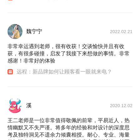
是打开门上的锁——将你的品牌信息变成顾客的知
我是王二，专注于图形语言20年。设计过logo无数，
识。在这个主题中，我带来了一个新的分析模型，它
工业的、人性的、简约的、繁复的、唯美的、妖孽
【在行说明：私教话题为特殊类话题，在行特邀行家
的主要作用是让你看清，当下面对的是那一把锁，以
的……每一次创作，都是一次全新探索，自问对得起
职业操守，从不应付。图片偏多，抱歉，因为图形感
及应该采用哪一把钥匙。我同样会通过丰富的案例来
魏宁宁
2022.02.21
受无法用文字传达，只好多放作品。
帮助学员理解应用。
图形传播，有三层境界：一、识别：于纷杂信息中让
非常幸运遇到老师，很有收获！交谈愉快并且有收
本课程适合三种人来听：
受众注意到你；二、简约：一个符号准确传递重要信
获，有很多碰撞，启发了我接下来想做的事情。非常
息，让人秒懂；三、共振：让受众惊鸿一瞥，心有触
感谢！非常好的体验
一、希望为品牌导入人格增加传播力的企业；
动。所谓，入眼，走脑，走心。
远程：新品牌如何让顾客看一眼就来电？
二、希望对人格化传播有深入理解的品牌运营；
三、希望了解产品与品牌应该如何优势互补的产品经
作为商业设计师，我觉得为了唯美故做神秘而增加传
理。以及所有对创意工作有兴趣的人。
播障碍是不对的，因为唯美只是基础能力，可以引起
情感共振才能起到沟通的价值。我的主页----想对我了
解更多，想预知话题“聊效”，欢迎来「分答」向我提
因为疫情原因，团课改成远程 PPT 网课的形式。人数
溪
2020.12.02
问！（app用户第一步：截屏保存带有此二维码的页
面；第二步：在微信“扫一扫”中打开相册；第三步，
王二老师是一位非常值得敬佩的前辈，平易近人，热
情幽默又不失严谨。将多年的经验和对设计的深度思
考及独特洞见不遗余力倾囊相授。耐心、专业、海量