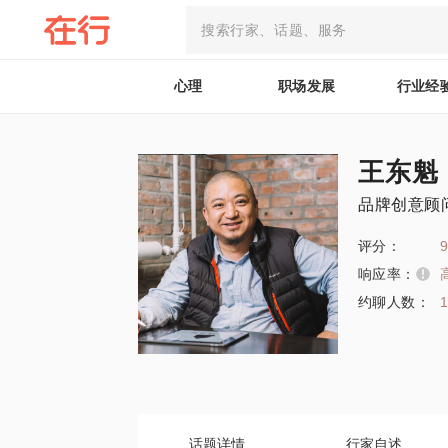
心理
职场发展
行业经
王东魁
品牌创意顾
评分：
9
响应率：
约聊人数：
话题详情
行家自述