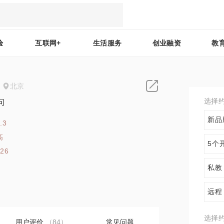
验
互联网+
生活服务
创业融资
教
北京
选择
问
新品
.3
高
5个
126
私教
远程
选择
用户评价
（84）
常见问题