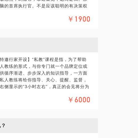
脑的首席执行官。不是应该聪明的有决策权
的批判，确立产品的定位。三、冲突式架
间，听王二讲给你听。传统营销从理性出
更多的利益点。案例：涮羊肉连锁店，卡通
￥1900
到概念简洁，也很难激起消费者的心流。三
饮食，两个角色分别代表了高价羊肉和中低
我们至今还经常在这点上犯糊涂。我希望你
以试试从哲学或者宗教的角度来观察一下，
者内心的钥匙开他们的心门。不光开脑洞，
圣经》，如何从猪的角度来说明放养的猪比
的唯美高傲。和感性营销的幽默走心。开脑
胡同，但是从宗教戒律的角度上我发现人和
，还开个P。再复杂的概念，也要让消费者秒
开了一个玩笑。洞察力—品牌的入侵（演讲
二个脑洞：戏剧—制造悬念场景；第三个脑
特邀行家开设】“私教”课程是指，为了帮助
：潜意识—集中目标群体敏感点；第五个脑
人教练的形式，与你专门就一个品牌定位或
供循序渐进、步步深入的知识指导，一方面
私人教练将给你指导、关心、提醒、监督，
与思维是内容和架构的关系，即康德所说“思
右侧显示的“3小时左右”，真正的会见将分为
说，直观是知性判断要抓取的依据。所谓“眼
本课程为“新品牌如何看一眼就来电？”课程
计中，第一思考并不是美学，而是价值判断。
￥6000
周，详见下文“课程内容”）课程内容：新品牌
营销的天花板，并把所得的经验总结出来，
及产品进行定位。讨论产品的应用场景及洞
艺术工作者，诗人、导演、作家、音乐
力的方法。对品牌设计做具体方向指导。根
人心。——马克高贝※本话题为纯干货课
借鉴方案。对包装设计的风格做具体方向指
w.logo-way.com
电？
亲自设计品牌方案，需另行协商设计费用。