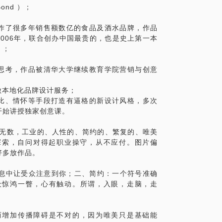
ond ）；
有不同的钥匙。
计，创作了很多年销售额数亿的食品及酒水品牌，作品
销目的就是打开门上的锁——将你的品牌信
2006年，联合创办中国最贵的，也是史上第一本
了一个新的分析模型，它的主要作用是让你
》；
用哪一把钥匙。我同样会通过丰富的案例来
始设计思考，作品被清华大学继续教育学院营销与创意
品做本地化品牌设计服务；
突、逗比、情怀等手段打造有逼格的新设计风格，多次
；
开始讲授独家创意课。
营；
的产品经理。以及所有对创意工作有兴趣的
go无数，工业的、人性的、简约的、繁复的、唯美
探索，自问对得起职业操守，从不应付。图片偏
好多放作品。
的形式。人数暂不限制。
息中让受众注意到你；二、简约：一个符号准确
众惊鸿一瞥，心有触动。所谓，入眼，走脑，走
而增加传播障碍是不对的，因为唯美只是基础能