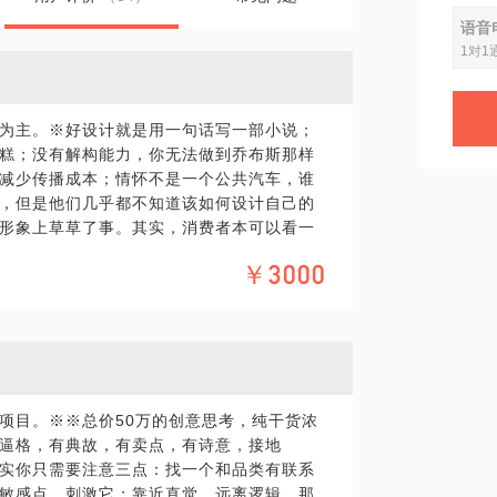
语音
1对1
为主。※好设计就是用一句话写一部小说；
糕；没有解构能力，你无法做到乔布斯那样
减少传播成本；情怀不是一个公共汽车，谁
，但是他们几乎都不知道该如何设计自己的
形象上草草了事。其实，消费者本可以看一
教育。就像不懂女人的男人，解释得再多也
￥3000
释。为企业客户服务了十多年的时间，我把
美的局限性。为了寻找突破，2015年我推翻
表现手段，打造了一些初创品牌和产品。通
费者的内心。现在我把这些方法总结成四个
留的告诉你。创意不是天马行空，其实是有
造你心爱的伟大产品。一、戏剧化场景：产
项目。※※总价50万的创意思考，纯干货浓
以要利用矛盾、悬念、巧合来激化焦点。案
逼格，有典故，有卖点，有诗意，接地
一个看到希望又进退两难的戏剧化场景。
实你只需要注意三点：找一个和品类有联系
追求极致，站到常规认知的对立面上。案
敏感点，刺激它；靠近直觉，远离逻辑。那
用野人来代表一种未被驯化的极致的野，颠