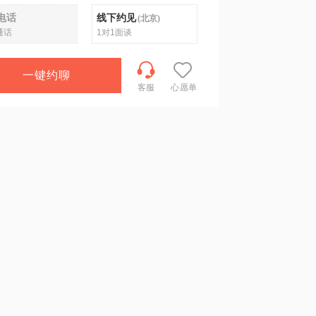
电话
线下约见
(
北京
)
通话
1对1面谈
一键约聊
客服
心愿单