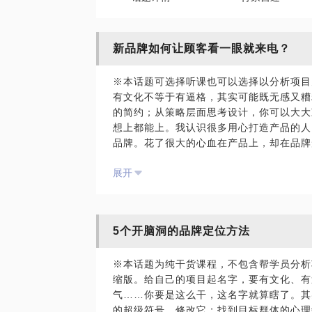
新品牌如何让顾客看一眼就来电？
※本话题可选择听课也可以选择以分析项目
有文化不等于有逼格，其实可能既无感又糟
的简约；从策略层面思考设计，你可以大大
想上都能上。我认识很多用心打造产品的人
品牌。花了很大的心血在产品上，却在品牌
眼就来电的产品，却要花很多口舌去解释和
展开
没什么卵用；懂女人的男人，根本就无须解
唯美的手段修炼到了极致，同时也发现了唯
自己的经验，从人性的角度实践了一些新的
过实验证明这些创意方法，可以快速进入消
5个开脑洞的品牌定位方法
开脑洞的创意方法和五个品牌性格，毫无保
边界的，少走点弯路，可以多留点时间去打
※本话题为纯干货课程，不包含帮学员分析
品场景不是戏剧，而是戏剧的高潮瞬间。所
缩版。给自己的项目起名字，要有文化、有
例：洞藏雪蜜，用一只熊作为闯入者，制造
气……你要是这么干，这名字就算瞎了。其
二、批判和反讽：具有颠覆性的产品，不妨
的超级符号，修改它；找到目标群体的心理
例：峻山野土茶，土茶是茶叶的原始基因，