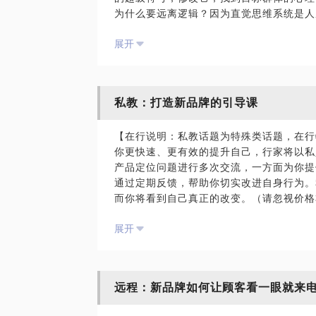
为什么要远离逻辑？因为直觉思维系统是人
覆茶叶营销对文化的依赖，通过对文明至上
吗？为什么我们会听这个傻白甜的？来约时
构：为什么要设计冲突，因为冲突可以传播
展开
发，最大的问题是导致结果冰冷。即使能做
式的设计主要为了吸引年轻人来关注传统的
十年前乔布斯就悟到了一条营销的真理，而
价羊肉。四、终极思考：走不通的时候，可
们通过这堂课记住：保持朴素思考，用消费
你会发现很多矛盾可以互洽。案例：《猪的
我也会准备对比案例让你领略一下理性营销
圈养的猪好吃？从伦理的角度上想这是个死
私教：打造新品牌的引导课
洞，必须在已知的基础上创造未知，看不懂
圈养的猪有类似的地方，于是我用《圣经》
懂。第一个脑洞：宗教—平衡感性杠杆；第
视频）：http://dwz.cn/46DMNT
【在行说明：私教话题为特殊类话题，在行
洞：新闻—逆向思维突破品类；第四个脑洞
你更快速、更有效的提升自己，行家将以私
洞：超级符号+基因重组。
产品定位问题进行多次交流，一方面为你提
通过定期反馈，帮助你切实改进自身行为。
直观不是视觉锤，思维也不是语言钉。直观
别人在讲干货，而我在讲直觉
而你将看到自己真正的改变。（请忽视价格
维无直观则空，直观无思维则盲”。进一步
两次线下沟通，一个月内不定时线上沟通。
见为实”，无直观，就无法判断。在品牌设
展开
的贴身私教指导形式。本私教课程将持续4
有一句话，鼓励了我用两年时间去捅破传统
如何看一眼就来电？对你准备打造的新品牌
传播给需要感性营销的人。未来会有更多的
察点，在产品信息逻辑基础上找到加强入侵
家……来主导营销，因为他们懂得如何进入
据定位选择品牌形象主题及风格，提供参考
程，不包含帮学员分析项目。更多案例可访问 ww
远程：新品牌如何让顾客看一眼就来
导。提供参考借鉴方案。注：如需私教老师
新营销不会玩？听听高手怎么开脑洞