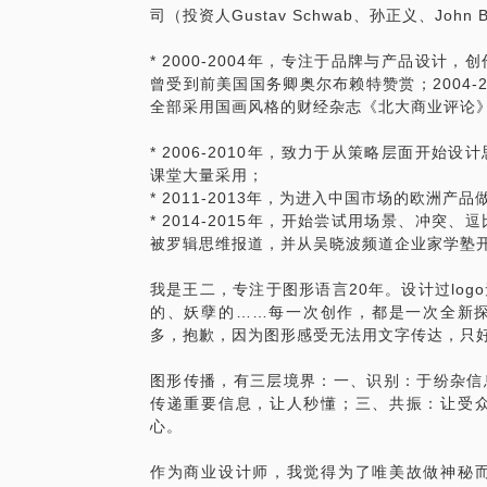
司（投资人Gustav Schwab、孙正义、John B
二、看清消费者心里的四把锁？不同的锁，
* 2000-2004年，专注于品牌与产品设
如果把消费者的心看作是一道门，我们的营
曾受到前美国国务卿奥尔布赖特赞赏；2004-
息变成顾客的知识。在这个主题中，我带来
全部采用国画风格的财经杂志《北大商业评论
看清，当下面对的是那一把锁，以及应该采
帮助学员理解应用。
* 2006-2010年，致力于从策略层面开
课堂大量采用；
本课程适合三种人来听：
* 2011-2013年，为进入中国市场的欧洲产
* 2014-2015年，开始尝试用场景、冲
一、希望为品牌导入人格增加传播力的企业
被罗辑思维报道，并从吴晓波频道企业家学塾
二、希望对人格化传播有深入理解的品牌运
三、希望了解产品与品牌应该如何优势互补
我是王二，专注于图形语言20年。设计过lo
人。
的、妖孽的……每一次创作，都是一次全新
多，抱歉，因为图形感受无法用文字传达，只
因为疫情原因，团课改成远程 PPT 网课
图形传播，有三层境界：一、识别：于纷杂信
传递重要信息，让人秒懂；三、共振：让受
心。
作为商业设计师，我觉得为了唯美故做神秘