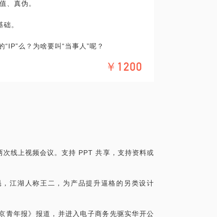
值、真伪。
；前卫生部长陈竺曾提出，未来医生必须会
另一张是膳食营养处方。医学营养功能食品
基础。
品类。此类产品很容易被消费者混淆为保健
健品的定位，我们在引导课上把产品重新命
“IP”么？为啥要叫“当事人”呢？
提供社区生鲜配送的便利连锁店，电话或 Ap
度快，我选择了兔子的形象。另外也取守株待
￥1200
可以。因为用了兔子的形象，所以英文发音
sh。三：坚果马戏团这是一个“枣夹核桃”品牌。
有些品牌信息用第一人称来说，要比用旁观
因为核桃完整，所以枣也必须选择特级红
；
牌产品，找到自己的核心优点。用相扑大力
兴趣序列的前三位；
核桃”。目的是让这个刚问世的小品牌把握住
对“视觉锤”这种理解。钳子榔头可以一万年
w.logo-way.com
特邀行家开设】
次线上视频会议。支持 PPT 共享，支持资料或
魁，江湖人称王二，为产品提升逼格的另类设计
：好创意的概率区间；2、品牌人格法：当体
号法：此环节将介绍正直观、反直观、撕标签
制高点去思考产品到底是什么。每一种方法我
《北京青年报》报道，并进入电子商务先驱实华开公