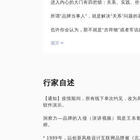
进入内心的大门有四把锁：关系、实践、价
从品牌引导课的落地的项目一、第二张处方
开两张处方：一张是针对病情开具的药方；
所谓“品牌当事人”，就是解决“关系”问题的
是从医院临床处方营养药中分离出来的一个
品，为了让品牌有一个准确的区分于药和保
也许你会认为，那不就是“吉祥物”或者常说的
名为“第二张处方”。二、兔来生鲜这是一家
p 下单后半小时内送到。为了体现送菜速
展开
这么叫，是出于三种考虑。
兔的意思，不用下楼，菜下锅前打个电话就
也有意靠近“兔”的发音：取名 Too Fre
一、品牌当事人就是产品的第一位体验官。
在品控上他们很难得的做到了不用碎核桃，
者的角度来说更好，易产生沉浸式感同身受
枣。我们在引导课上对比了市场上的一线品
二、萌物、当事人、故事，这是受众的天然
士来比喻红枣的大，配以文字“夹得住大号
三、品牌是内容，不是工具。所以我完全反
每一个和消费者接触的机会。更多案例可访问 ww
行家自述
不变，故事要有新意才能赢得关注。
【在行说明：私教话题为特殊类话题，在行
【通知】疫情期间，所有线下单次约见，改为两
本次课程主要解决两个问题：
软件演示。
一、如何创作一个品牌世界中的当事人？
洞察力—品牌的入侵（演讲视频）我是王东
我带给大家的是四种方法：1、概率行为法
师。
验隔靴搔痒的时候让人格上场；3、品牌符
组合等具体手段；4、品牌动机法：从产品
* 1999年，以创新风格设计互联网品牌被
都将配合三个以上案例进行分解。