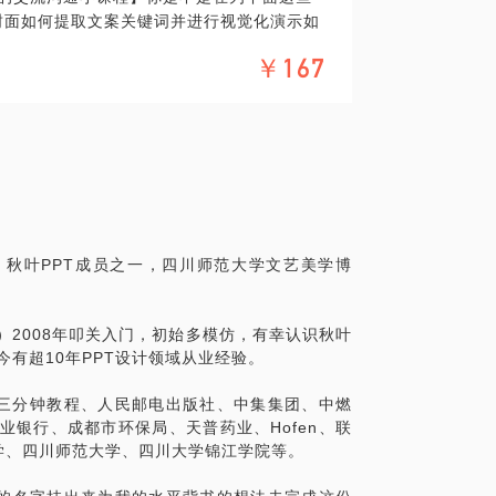
T封面如何提取文案关键词并进行视觉化演示如
之法者，盖以无法生有法，以有法贯众法
卖点创意如何拆分一页中的复杂逻辑点如何
，未能识一画之权扩而大之也。夫一画含万物
￥167
噪如何将关系图美观化
成掞缊，天下之能事毕矣。 任何技艺都是如
帮你打通其中关键。
演动画
风格杂志
不清楚的设计师。没看过《艺术史》，没看
制作实体书排版
到处跑，然后告诉我们，设计很简单。当然
完成分享总结
传递point的人，基本上都是缺乏基本的逻
？AI不传递point？海报不传递point？这哪是P
，秋叶PPT成员之一，四川师范大学文艺美学博
视频不能演示？这些才是演示媒介。ppt只是
：
助工具，图片是辅助工具，那么哪一个展示
）2008年叩关入门，初始多模仿，有幸认识秋叶
的逻辑和结构发布
思考ppt。其实就是设计思维。你听说过用ps
今有超10年PPT设计领域从业经验。
案，使其更具传播性
要被这种循环解释的名词迷惑了。名字叫powe
表、表格和关系图
hotoshop 呢，难道ps的本质是照片超市？让
、三分钟教程、人民邮电出版社、中集集团、中燃
———
小白请慎入；接受在咖啡店、茶楼、KFC等一切有
业银行、成都市环保局、天普药业、Hofen、联
播化、版面美观化
3份作品，我们一起分析，如果有电脑，最好也
学、四川师范大学、四川大学锦江学院等。
———
..）：公司：武汉幻方秋叶PPT、三分钟教