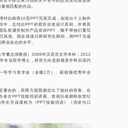
司的名字挂出来为我的水平背书的想法去完成这份
en、联合众思、WPS官网、百度贴吧、多贝
—————
质量相匹配的作品。
听电台、U148、中国移动、时代凯瑞、明思
、清远市政府、人民邮电出版社、中小学生
学员一小时是300元，如在同一时间段面见
博对比稿用10页PPT完美完成，创造出个人制作
、中国人民解放军集团军（建军节宣传PP
。【如1小时2学员是 300+60元，2小时2
过程中，总结出PPT的君臣佐使设计原则，并将其
京邮电大学、四川大学、武汉理工大学、四川
的特殊性，在行约见学员与员工培训比较相似，
团队熬通宵制作产品宣讲PPT，顺手帮他们重写
中学、西南石油大学、四川大学锦江学院、
公司内）情况认定。一旦认定为员工培训，
万风投。我在就读川师研究生期间，用PPT完成
中国建设银行杂志：天堂桌子读书会电子
0元进行收费，并报销来往交通费。③在面见前
到商业杂志的水平。
、2012-2016年川师国培工作汇编杂志、
时间超过1小时时的费用计算了解。
论文集、2014年川师研究生论文集读书笔
董志强教授）2008年汉语言文学本科；2012
落在左手上》、高罗佩《秘戏图考》、克里
美学专业哲学博士，研究方向是影视美学和后现代
 Daniel Klein 《每个人都会死， 但我总以为
一等学习奖学金（金额1万）。获校级优秀毕业
梦露纪念PPT、赵本山春晚纪念PPT、方
PT
—
分是重合的，而两方面我都交出了较好的答卷。在
并提前与我联系，发送相关PPT，我将提前
办多次PPT技能培训讲座。曾就任成都联创世纪
谢谢。 修改案例：川师大世宗学堂（同样的
为学生开设课程为《PPT技能培训》《演讲与口