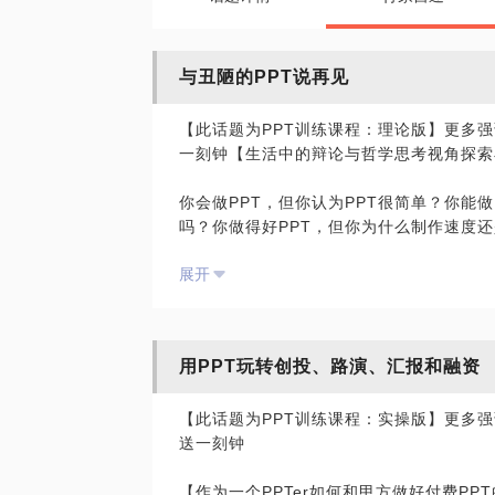
与丑陋的PPT说再见
【此话题为PPT训练课程：理论版】更多强
一刻钟【生活中的辩论与哲学思考视角探索
你会做PPT，但你认为PPT很简单？你能做P
吗？你做得好PPT，但你为什么制作速度
吗？你知道为什么有亲密四原则吗？你知道
展开
豪斯学派提出了点线面吗？你知道中医药的
握一个好的设计理念将怎样贯穿你的PPT
我想起微博主@理查的腿毛的一段话： 画
用PPT玩转创投、路演、汇报和融资
的人才懂得怎么总结怎么运用。大多数初学
要再谈诀窍了。每次做教程，与其说是列步
【此话题为PPT训练课程：实操版】更多强
家消化。你没办法靠感性作画去练，那不就
送一刻钟
同样的话，清代著名画家石涛曾经也说过：
【作为一个PPTer如何和甲方做好付费P
矣。法于何立？立于一画。一画者，众有之