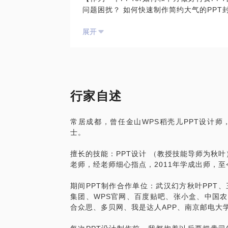
问题困扰？ 如何快速制作简约大气的PP
人不知。所以一画之法，乃自我立。立一画
何优化数据图表显示并微动画化如何结构化
也。夫画者，从于心者也。 其小受小识也
展开
在不能改变原始结构的前提下，将PPT降
于中。 自一以分万，自万以治一。化一而
此，但怎样从了解到熟练，你需要一个老师
如何制作PPT电子杂志如何用PPT制作商
如何用PPT制作易拉宝如何制作PPT商业
其实在设计行业，混进了很多基本概念都搞
如何用PPT制作H5长图文网页如何用PPT
过《美学史》，不懂理论和范畴，拿着技法
如何用PPT制作灯箱广告如何用PPT快速
在PPT行业，这样的人更多。所有说PPT是
行家自述
如何用PPT制作商用个人名片/专家介绍
辑。PPT传递point？那么PS不传递point
如何用PPT快速制作公司模板
PT的特点？这是所有设计作品的特点。
常居成都，曾任金山WPS稻壳儿PPT设计师
如何用PPT制作热点营销
士。
ppt就是一个演示媒介吗？png不能演示？
在这1.5个小时里，我能帮你解决以上问题
辅助工具。黑板是辅助工具，思维导图是辅
擅长的技能：PPT设计 （教授技能导师为秋叶
【逻辑】将你的商演PPT以更具有说服力
用的不是辅助工具？那么什么是用ppt思维
老师，经老师细心指点，2011年学成出师，至
【文案】商务化商演PPT演讲过程中的文
思维制作ps？听说过用ai思维制作ai？不
【颜值】大幅度美化商演PPT中的各种图
rpoint不一定就觉得这是本质，那ps还叫p
期间PPT制作合作单位：武汉幻方秋叶PPT
———————————————————
photo变得shop？ 再说一遍，本话题
集团、WPS官网、百度贴吧、张小盒、中国农
最后达到“三化”——逻辑清晰化、文案传
网络的地方聊天；在见面前请带上你的1-
合众思、多贝网、我是达人APP、南京邮电大
———————————————————
带上。
附录：【PPT合作单位】（持续更新中....