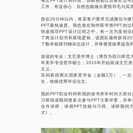
每次PPT设计制作前，我都抱着以后要把贵
程、中集集团、中燃集团、天普药业、Hof
———————————————————
工作，有这份心，自然也能做出爱惜羽毛与其
网、我是达人、海港集团、Wemedia、多
教育、联创世纪政教：成都市高新区环保局
关于价格要稍微详细地说一下：①面见一位
曾在20分钟以内，将某客户要求完成微信与微
创新作文大赛四川组委会、邓飞-免费午餐
超过一位学员，新增一位就会新增20%的费用
PPT最快速度。我也曾在制作医学类PPT的
T）、中国大学的历史与走向讲座学校：南
学员是2*（360）元】②由于PPT话题
快速指导PPT设计过程之中。有一次为某创业
师范大学、川师附中、成都四中外国语实验
按照现场人数和面见地点（即不在咖啡厅在
了商业计划书和展现逻辑，该团队最终获得20
美学与美育研究中心银行：中国农业银行、
且超过1.5个小时。将按照每1.5小时80
了数本校级刊物杂志设计，并将视觉效果提高
版、四川师范大学研究生杂志《新视界》主编
会有一些基本的信息沟通了解，也会有一旦
阿坝州州级培训汇编、第七届全国美学大会
就读的专业：文艺美学博士（博导为四川师范大学
记：崔卫平《迷人的谎言》、余秀华《月光
年美学专业哲学硕士；2015年开始就读文艺
好的设计理念，助你PPT设计上天
斯·安德森 《免费》、Thomas Cathcart
主义。
其间获得两次国家奖学金（金额2万），一次
自己不会》、程苓峰《自由人》个人：玛丽莲
生，校级优秀毕业论文。
韩大战全程回顾PPT、冰桶挑战全程回顾P
———————————————————
我的PPT职业时间和我的读书求学时间大部
在和您见面之前，麻烦您提供具体的问题，
川师就读期间曾多次参与PPT大赛评委，并举
为您诊断其中的问题，方面见面详细分析，
合作讲师，讲授PPT技能与习得。读研期间
模板给不同的人做）
才》。