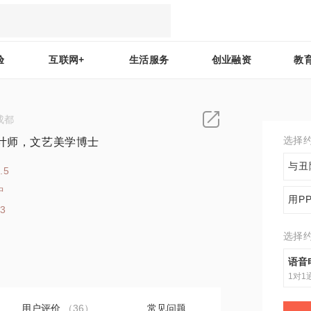
验
互联网+
生活服务
创业融资
教
成都
选择
设计师，文艺美学博士
与丑
.5
中
用P
53
选择
语音
1对1
用户评价
（36）
常见问题