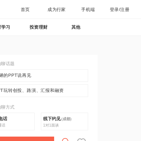
首页
成为行家
手机端
登录/注册
育学习
投资理财
其他
约聊话题
陋的PPT说再见
PT玩转创投、路演、汇报和融资
约聊方式
电话
线下约见
(
成都
)
通话
1对1面谈