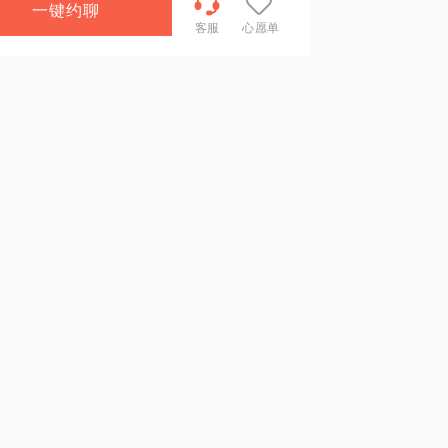
一键约聊
客服
心愿单