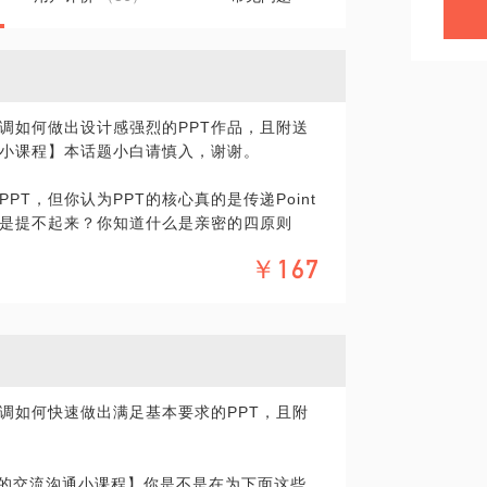
调如何做出设计感强烈的PPT作品，且附送
小课程】本话题小白请慎入，谢谢。
PT，但你认为PPT的核心真的是传递Point
还是提不起来？你知道什么是亲密的四原则
包豪斯学派是现代设计的始祖吗？你知道包
￥167
君臣佐使如何指导PPT设计理念？你知道掌
制作过程和设计生涯吗？
什么都是有诀窍的，但这些诀窍只有画熟练了
者根本连逻辑和下笔都没有跟上观察，就不
骤，倒不如说是希望能把逻辑列出来方便大
调如何快速做出满足基本要求的PPT，且附
得靠理性作画去练了嘛。
 太古无法，太朴不散。太朴一散，而法立
PT的交流沟通小课程】你是不是在为下面这些
本，万象之根。见用于神，藏用于人，而世