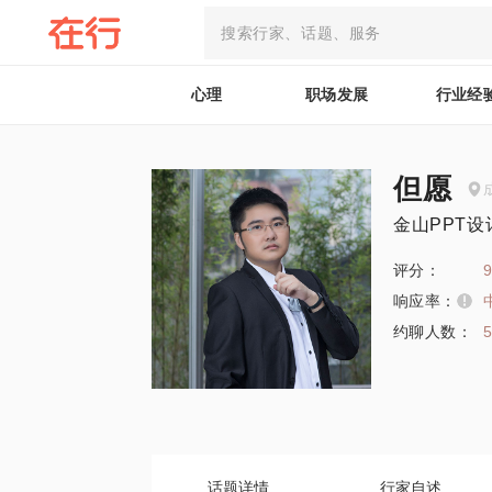
心理
职场发展
行业经
但愿
金山PPT
评分：
9
响应率：
约聊人数：
话题详情
行家自述