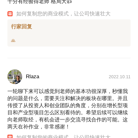
十分有经验得老师 格局大👍
工，却逃起课来钻研文史和管理。01年毕业后，来到
浙江从事外贸，不得不买来一堆外贸书籍从头啃起。0
如何复制您的商业模式，让公司快速壮大
３年开始的多领域连环创业，让我每年都无法把管理
书籍高高束起。09年到浙大就读EMBA的经历，真不
行家回复
是一般人理解的为了高端商务交往，而是实在觉得自
己的管理水平还需要重新回炉练习。
2001年大学毕业在浙江义乌从事外贸，2003年开始外
贸创业，这一创就是10余年，期间成功开辟了近20门
课的内部培训课程体系，成功建立质量控制体系，以
及外贸报价、交期预测快算模型，使报价效率提升了
上百倍；
Rlaza
2022.10.11
2010年对一家互联网女装平台做了天使投资；
2011年创立互联网+酒店场地预订的招投标网络平
一轮聊下来可以感觉到老师的基本功很深厚，秒懂我
台；
的问题是什么，需要关注和解决的板块在哪里。并且
2013年参加浙江大学举办的“世界青年创业家论坛
传授了从投资人和创业团队的角度，分别在增长型项
PITCH大赛”，获得200个参赛项目中的冠军。
目和产业型项目怎么区别看待的。希望后续可以继续
2015年9月出版创业转型战略性系统性畅销书《唯核
向老师取经，有机会进一步交流寻找合作的可能。这
不破》
两天在补作业，非常感谢！
2015年10月，百度认证作家，36kr专栏作者，亿欧网
如何复制您的商业模式，让公司快速壮大