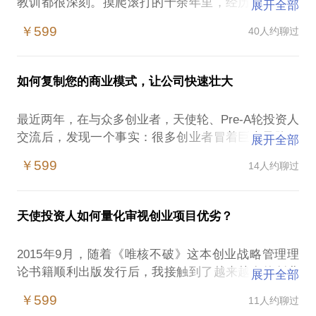
教训都很深刻。摸爬滚打的十余年里，经历了当年炙
展开全部
手可热的外贸行业，创办了规模可观的工厂。在外贸
￥599
40人约聊过
行业的探索途中，开辟了近20门内部培训课程，建立
了质量控制体系，创立外贸报价、交期预测快算模
型，报价效率因此提升了上百倍；在杭州从事互联网
如何复制您的商业模式，让公司快速壮大
创业期间，获得了2013年浙江大学举办的“世界青年创
业家论坛PITCH大赛”冠军。2015年，我开始在喧嚣中
最近两年，在与众多创业者，天使轮、Pre-A轮投资人
思考这些年的利弊得失，把它们写成了一卷书。2016
交流后，发现一个事实：很多创业者冒着巨大风险，
展开全部
年以来做管理咨询，发现太多创业企业、规模企业、
花了半年、一年、甚至三四年青春年华和大量资金投
上市企业内部管理存在各种各样的影响效率提升或客
￥599
14人约聊过
入，辛苦探索出产品或者服务成功的商业化路径后，
户核心价值提升的踩坑、甚至是致命陷阱问题，多数
却因为不知道如何快速复制自己千辛万苦探索出来的
问题其实是可以通过管理改善减少发生，或避免的。
商业模式，而丢失了行业发展的黄金期。结果，要么
2020年开始以合投方式做天使投资，已经投资多个早
天使投资人如何量化审视创业项目优劣？
是把创业项目演变成了一种生存习惯，每年挣着差不
期项目，2022年计划投资孵化50个早期项目，2023年
多的钱；要么，欢天喜地融到天使资金或Pre-A轮资金
投资辅化100-200个，2024年300-500个。
2015年9月，随着《唯核不破》这本创业战略管理理
后，却加速创业项目死亡。为什么会是这样？因为创
如果你想创业，我可以谈谈从哪些方面为创业做出必
论书籍顺利出版发行后，我接触到了越来越多的创业
展开全部
业之初，探索创新商业模式，与复制成功的商业模式
要准备；
者和天使投资人。为了更好地服务他们，到2016年9
以快速做大企业，这两个过程，所需要的人才类型、
￥599
11人约聊过
如果你在创业路上，孤军奋战，我可以提供一些观
月，我已经阅读了多本来自于美国著名天使投资人的
组织形态、管理模式等都有很大不同。