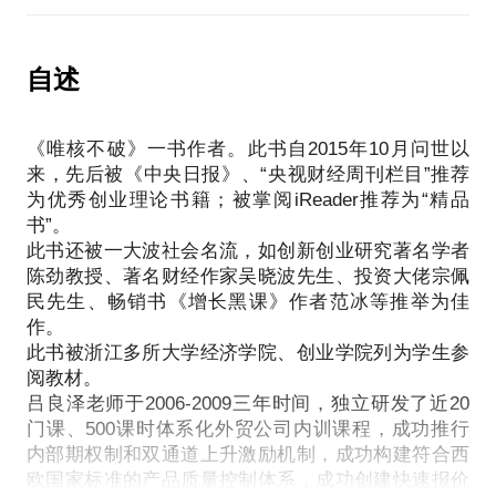
点，聊聊如何选合伙人，并避免之后的纠纷；
投资理论书籍，才意识到，美国人都已经进化到能量
如果你创业路上左右为难，我可以提供给你一些行业
化考察早期创业项目的地步。当我用那些量化模型回
如果您发现公司一扩大规模，就陷入混乱而不得不缩
和切入点选择依据；
测自己的几次创业项目，以及二十余个身边朋友的创
自述
编，我可以给您救治良方；
如果你正在创业的瓶颈期，我可以和你探讨一下商业
业项目时，发现结果惊人地准确。真正体会到：“成功
如果您发现招的新人，总是问题百出，水平低下，我
模式设计；
的创业项目导致成功的底层原因都是相似的，失败的
可以教您如何批量培养新员工超越自己；
如果你的企业正处于激烈竞争的困境中，我可以提供
《唯核不破》一书作者。此书自2015年10月问世以
创业项目各有各的不是”。2017年，自己正式进入投资
如果您发现公司某个产品营收已遇到天花板，不知如
给你一些核心竞争力构建路径和方法。
来，先后被《中央日报》、“央视财经周刊栏目”推荐
和创业加速行业，开始以本土化后的量化评分模型评
何突破，我可以给您指出新的增长策略；
为优秀创业理论书籍；被掌阅iReader推荐为“精品
价创业项目，帮助创业者快速发现项目缺陷，并提出
如果您发现复制自己的商业模式屡次失败，我可以帮
书”。
针对性改进提升解决方案。到2019年10月份，已经成
您分析出底层原因，另辟成功复制路径。
此书还被一大波社会名流，如创新创业研究著名学者
功帮助多个项目反败为胜，或者从迷失中拉回正途，
陈劲教授、著名财经作家吴晓波先生、投资大佬宗佩
或者成功融到资。而且，由自己开发的本土化早期创
民先生、畅销书《增长黑课》作者范冰等推举为佳
业项目量化评估互联网工具，目前已被上百个早期投
作。
资机构内部使用，用于快速过滤早期创业项目。
此书被浙江多所大学经济学院、创业学院列为学生参
阅教材。
如果您的创业项目BP向投资人投递后总是杳无音讯，
吕良泽老师于2006-2009三年时间，独立研发了近20
我可以给您快速量化诊断原因和应对之策；
门课、500课时体系化外贸公司内训课程，成功推行
内部期权制和双通道上升激励机制，成功构建符合西
如果您的创业项目已经有意向投资人，但对方估值低
欧国家标准的产品质量控制体系，成功创建快速报价
下，我可以提供给您合适的估值模型和提升估值的策