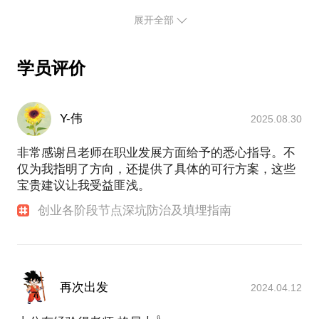
和交期预测模型，实现企业核心竞争力体系构建。
略；
展开全部
吕良泽先生有着10整年外贸产业、5年加工制造、4年
如果您的创业项目总是发展乏力，我可以从5大方面，
互联网酒店会场预订平台等多家跨行业公司的创立和
19个维度给您细细盘查病因，并对症下药；
管理经验，擅长战略营销，人力资源管理、供应链、
如果您要融资，却不知如何以投资人喜欢和容易理解
学员评价
创新管理、商业模式、互联网化转型等企业管理多个
的视角表达陈述，我可以帮您从头梳理BP。
版块的管理变革，拥有丰富的成功案例。
自2016年以来，吕良泽老师被今日头条、优米网、浙
对您的要求：请您提前两天和我预约。
Y-伟
2025.08.30
江省科技厅、浙大管院、同济大学、杭州电子科技大
学经济学院、硅谷堂等几十家机构邀请为特约讲师。
非常感谢吕老师在职业发展方面给予的悉心指导。不
通过线上、线下培训、咨询，吕良泽已为超过500家
仅为我指明了方向，还提供了具体的可行方案，这些
企业提供了管理改进咨询和实施方案，企业所处行业
宝贵建议让我受益匪浅。
包括：外贸、汽车零配件制造、人工智能证券投资、
商业流通产业、大农业产业、纺织制造、互联网旅
创业各阶段节点深坑防治及填埋指南
游、电子商务、智能硬件制造、k12教育等等。
2009-2011 浙江大学高级工商管理硕士（EMBA）
1997-2001 东北大学 材料成型与控制工程学士
再次出发
2024.04.12
高中本应学文，却着了魔似地选择了理；大学本学