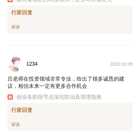
专栏作者
2016.1-今 管理咨询业务，其中2017.2-2017.12，在
行家回复
一家人工智能证券投资公司全职落地做融资后管理咨
询，主要版块是人力资源，战略运营和融资。
项目经历：
1.浙江百容进出口有限公司商业模式变革(2004.10-
2005.6）:由出口杂货代理模型，向专业产品买卖出口
模式成功转型，公司业绩连续5年翻2-3倍增长，利润
率数倍提升。2008年业绩突破3000万元。
1234
2022.10.09
2006.2-2006.5，成功研发精准报价和精准交期预测模
型，外贸业务员报价效率提升上百倍！因此也推动内
吕老师在投资领域非常专业，给出了很多诚恳的建
部核心业务流程变革，采购员和业务员岗位人力综合
议，相信未来一定有更多合作机会
成本降低到原来的1/3不到！
2007.1-2008.2，优化和扩展原有的业绩提成制度，扩
创业各阶段节点深坑防治及填埋指南
展到全流程各岗位，基于全流程各岗位的考核来分配
奖励，使得内部沟通协调效率大幅提升，市场反应速
行家回复
度大幅提升的同时，出错率大幅下降。
2006.4-2008.4，成功构建近20门课，500课时外贸公
司业务员、采购员、跟单质检员、单证员岗位在内的
完整培训体系。人才培养效率数倍于一般外贸公司。