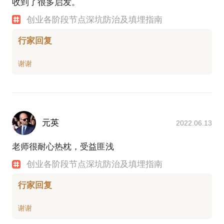
2018.11-2019.1辅导一家产业互联网公司，帮助从零
收到了很多启发。
开始搭建互联网技术开发团队和地推团队。业绩：
创业各阶段节点深坑防治及填埋指南
2018年此公司销售额2000万元左右，2021年上升到1
亿元左右，3年上升5倍。
行家回复
2020年开始做天使投资。
元英
2022.06.13
老师很耐心热枕，受益匪浅
创业各阶段节点深坑防治及填埋指南
行家回复