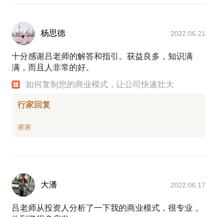
2009.1-2009.3，百容公司内部股期权分红制度创立并
成功推行，使公司骨干平均工作年限由原来的不到3年
上升到6.5年，公司员工工作激情大幅提升，人力成本
杨思德
2022.06.21
大幅下降。
2012.4-2012.6，成功构造通过互联网招投标预订酒店
十分感谢吕老师的解答和指引。获益良多，知识满
会场非标产品的业务模式，并因此获得2013.4世界青
满，而且人非常的好。
年创业家论坛pitch大赛冠军
2015.3-2015.6撰写《唯核不破》一书，出版后，除获
如何复制您的商业模式，让公司快速壮大
得著名学者陈劲教授、著名财经作家吴晓波推荐外，
行家回复
还获得中央电视台财经频道的优秀管理书籍推荐；也
获得“掌阅ireader”精品书推荐。
2015.9-2016.12,为数百家企业提供了轻咨询辅导。
2017.2-2017.11期间，为杭州一家人工智能证券投资
公司提供全职落地管理咨询服务项目中，用1.5个月时
间，完成营销部门组建，并确立营销模式（比公司要
求的3个月时间提前了1倍），用3.5个月时间实现2倍
目标业绩(时间上也节省了2.5个月)。此公司2016年销
大潘
2022.06.17
售额不到3万元，2021年1250万元，利润率70%左
右。
吕老师从投资人分析了一下我的商业模式，很专业，