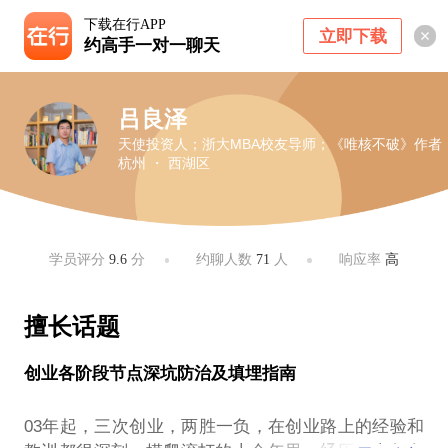
下载在行APP
立即下载
约高手一对一聊天
吕良泽
天使投资人；浙大MBA校友导师；《唯核不破》作者
杭州 ・ 西湖区
学员评分
9.6
分
约聊人数
71
人
响应率
高
擅长话题
创业各阶段节点深坑防治及填埋指南
03年起，三次创业，两胜一负，在创业路上的经验和