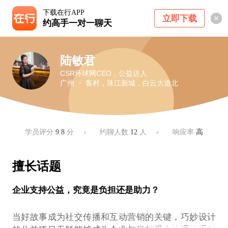
下载在行APP
立即下载
约高手一对一聊天
陆敏君
CSR环球网CEO，公益达人
广州 ・ 客村，珠江新城，白云大道北
学员评分
9.8
分
约聊人数
12
人
响应率
高
擅长话题
企业支持公益，究竟是负担还是助力？
当好故事成为社交传播和互动营销的关键，巧妙设计