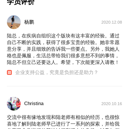
学员评价
动，带动产品销售；
P.S.在选择与我见面前，请把你的问题更具体化。毕
竟一小时的谈话只能解决一个小问题。请把你的问题
杨鹏
2020.12.08
提前发给我，方便我做更精确的准备，提升见面效
陆总，在疾病自组织这个版块有这丰富的经验。通过
自己不断的实践，获得了很多宝贵的经验。她非常愿
意分享，并且细致的告诉我一些要点。另外，我她人
格也是佩服，生活总带给我们很多意想不到的事情，
陆总不但立己还要达人。希望，下次能更深入请教！
企业支持公益，究竟是负担还是助力？
Christina
2020.10.16
交流中很有缘地发现和陆老师有相似的经历，也很惊
喜地了解到陆老师早已进行了一系列的探索，并给我