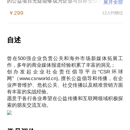
的公益项目无疑能够成为企业与目标受众沟通的重要
展开全部
桥梁！
￥299
12人约聊过
但如今，大部分公益从业者、企业品牌营销负责人依
然在以下误区中绕弯：
公益行动单调无特色，主要围绕在捐赠和物质资助；
管理层不理解，以为企业履行社会责任是负担，是赚
自述
了钱才能想的事；
总是觉得公益无非就是锦上天花，就是为营销多加个
曾在500强企业负责公关和海外市场新媒体拓展工
亮点；
作，多年的商业媒体报道经验积累了丰富的洞见；
我拥有10数年记录实践企业社会责任项目的报道经
创办发起企业社会责任倡导平台“CSR环球
验，6年亲自创办草根罕见病NGO的实战公益经验，
网”（www.csrworld.cn), 擅长公益倡导和传播，在企
事实上，通过合适的项目设计，不仅可以满足社会问
业声誉维护、危机公关、社交传播以及精准营销方面
题解决的需求，还能同时为企业扩大品牌影响力
有丰富的实战经验。
我愿意与你分享的内容包括：
愿意于各行各业希望在公益传播和互联网领域积极探
如何让目标受众自发参与企业公益项目；
企业支持公益项目，如果通过巧妙的传播设计，扩大
品牌影响力；
企业支持公益项目，是否可以通过与目标受众深度互