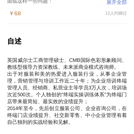
面临这样一些问题：
展开全部
如何引客进店？
￥68
12人约聊过
如何提升客单价？
如何应对顾客讲价和促成成交？
如果你还为这些问题所困扰，如果你希望进一步提升
门店业绩，那么你需要一套简单、实效的业绩改善方
自述
法；需要从实体店到网商，让顾客知道你、走进你、
喜欢你；需要通过销售高价值产品以及产品连带率的
英国威尔士工商管理硕士、CMB国际色彩形象顾问、
提升实现客单价的提升。
教练型领导力资深教练、未来派商业模式咨询师。
在这些方面，我能够为你提供一些帮助，目前为止我
出于对服装和美的热爱进入服装行业，从事企业管
已培训企业终端管理人员、经销商、私营业主等学员3
理，营销管理与培训工作近二十年；为企业培训终端
万人次，培训场次近500次，被称为中国最具实战性
管理人员、经销商、私营业主等学员3万人次，培训场
的服饰终端实操训练领导者，自主研发了一套终端训
次近500次。个人独创的“终端实操训练体系”为终端门
练体系，通过多年的培训和实践验证，有效提升率是
店带来最简短、最实效的业绩提升；
100%。
2014年至今，先后创立服装公司、企业咨询公司，在
该话题能为你提供的内容包括：
终端门店业绩提升、社交新零售、中小企业管理有着
开展系统的终端门店业绩提升培训——《让门店业绩
持续飙升》；