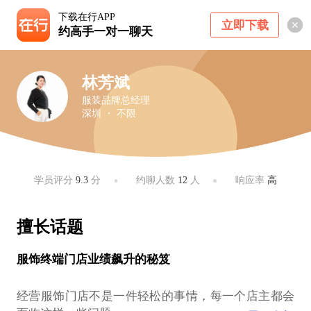
下载在行APP
立即下载
约高手一对一聊天
林芳斌
服装品牌总经理
深圳 ・ 不限
学员评分
9.3
分
约聊人数
12
人
响应率
高
擅长话题
服饰终端门店业绩飙升的秘笈
经营服饰门店不是一件轻松的事情，每一个店主都会