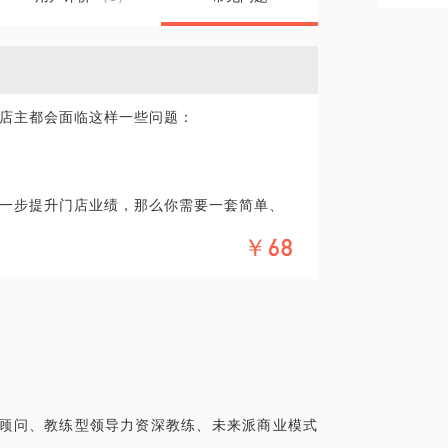
店主都会面临这样一些问题：
一步提升门店业绩，那么你需要一套简单、
，让顾客知道你、走进你、喜欢你；需要通
￥68
现客单价的提升。
前为止我已培训企业终端管理人员、经销
500次，被称为中国最具实战性的服饰终端实
系，通过多年的培训和实践验证，有效提升
门店业绩持续飙升》；
象顾问、教练型领导力资深教练、未来派商业模式
计划从事本行业的人员。