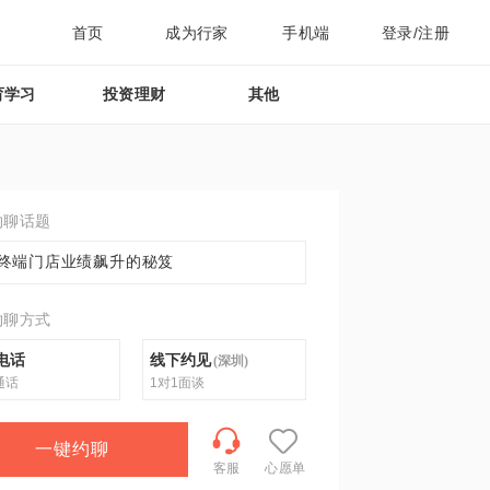
首页
成为行家
手机端
登录/注册
育学习
投资理财
其他
约聊话题
终端门店业绩飙升的秘笈
约聊方式
电话
线下约见
(
深圳
)
通话
1对1面谈
一键约聊
客服
心愿单