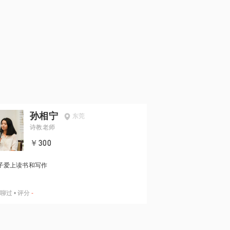
孙相宁
东莞
诗教老师
￥300
子爱上读书和写作
聊过
•
评分
-