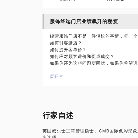
服饰终端门店业绩飙升的秘笈
经营服饰门店不是一件轻松的事情，每一个
如何引客进店？
如何提升客单价？
如何应对顾客讲价和促成成交？
如果你还为这些问题所困扰，如果你希望进
实效的业绩改善方法；需要从实体店到网商
展开
过销售高价值产品以及产品连带率的提升实
在这些方面，我能够为你提供一些帮助，目
商、私营业主等学员3万人次，培训场次近
操训练领导者，自主研发了一套终端训练体
率是100%。
该话题能为你提供的内容包括：
行家自述
开展系统的终端门店业绩提升培训——《让
驻店指导门店业绩实操训练。
英国威尔士工商管理硕士、CMB国际色彩形
希望你是服饰终端行业的管理者、经营者或
咨询师。