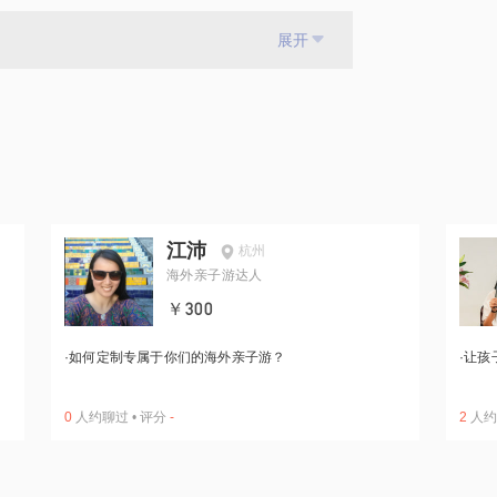
展开
江沛
杭州
海外亲子游达人
￥300
·
如何定制专属于你们的海外亲子游？
·
让孩
0
人约聊过
•
评分
-
2
人约