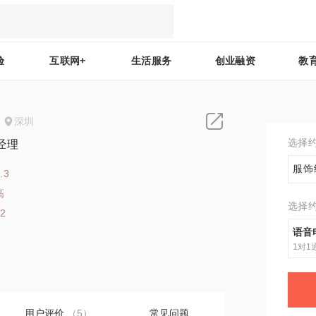
验
互联网+
生活服务
创业融资
教
深圳
选择
经理
服饰
.3
高
选择
12
语音
1对1
用户评价
（5）
常见问题