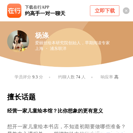
下载在行APP
立即下载
约高手一对一聊天
杨涤
爱丽丝绘本研究院创始人，早期阅读专家
上海 ・ 浦东联洋
学员评分
9.3
分
约聊人数
74
人
响应率
高
擅长话题
经营一家儿童绘本馆？比你想象的更有意义
想开一家儿童绘本书店，不知道初期要做哪些准备？