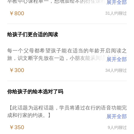
早教中心课程单一，想增加绘本的衍生课程？把奶粉
展开全部
钱、尿布钱投进绘本店，却客人寥寥，没有人气？书
￥800
31人约聊过
店建立之初，怎么打响品牌知名度？
如果你看好早期教育的市场前景；如果你是用绘本育
给孩子们更合适的阅读
儿并希望开展自己事业的妈妈；我可以和你分享蒲蒲
兰绘本馆经营8年的心水经验：
每一个父母都希望孩子能在适当的年龄开启阅读之
旅，识文断字先放在一边，小朋友能从阅读中捕捉到
展开全部
儿童绘本馆的市场现状与前景；
对于世界最初的认识，关于情感的出口，关于情商的
儿童绘本的产品定位与衍生课程；
￥300
34人约聊过
培养，以及想象力的萌发等，都是无限美好的事情。
如何做一个小而美的儿童品牌。
我想每一个父母也都很愿意珍惜和孩子一起阅读的时
光，有时会在书店一角看到一双父母带着子女坐在洒
从今年起，二胎政策放开，每年会增加100万个婴
你给孩子的绘本选对了吗
满阳光的地板上捧着几本书读，那样的时光让人沉
儿，也就是每年会增加100万个绘本小读者。在家长
醉。
越来越重视早期教育的今天，这个市场的潜力无疑是
【此话题为远程话题，学员将通过在行的语音功能完
巨大的。开店不容易，盈利更不容易。在最初两三
成和行家的约谈。】
展开全部
阅读这件事，不仅对于成人来说至关重要，对于孩子
年，我们曾经因为书卖不出去差点关门，可是第四年
越来越多的家长把绘本跟奶粉、尿不湿同列为刚需，
来说同样很重要。良好的阅读习惯如果可以从小养
￥350
9人约聊过
开始我们开始扭亏为盈，会员活动场场爆满，各路媒
孩子出生后就用绘本开启育儿之路，但如何选适龄的
成，对于一个孩子的成长和发展将是受益无穷的。而