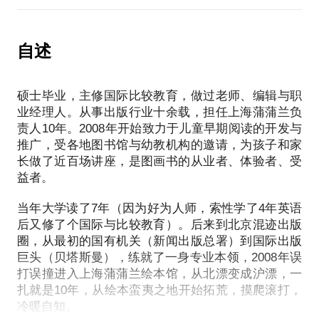
体蜂拥而至，如果你对这其中的秘密感兴趣，来约我
绘本，如何把绘本跟养育孩子结合起来还有很多困
阅读一本优秀的绘本，对于孩子情商智商的培养，交
哦！
惑。
流表达能力的提升，都有着不可替代的意义。在这个
自述
话题里我会和你交流：
在这样的情况下，想培养孩子看书兴趣与习惯的家长
容易遭遇：
如何利用绘本让孩子爱上阅读；
硕士毕业，主修国际比较教育，做过老师、编辑与职
不同年龄段的孩子应该读适龄的的绘本；
业经理人。从事出版行业十余载，担任上海蒲蒲兰负
绘本的重要性？
亲子阅读的技巧与误区；
责人10年。2008年开始致力于儿童早期阅读的开发与
如何给孩子选绘本？
如何用绘本故事进行育儿。
推广，受各地图书馆与幼教机构的邀请，为孩子和家
如何用绘本跟育儿结合起来？
长做了近百场讲座，是图画书的从业者、体验者、受
益者。
我在从事绘本行业近十年，在中国最专业的绘本馆蒲
以及你在亲子绘本阅读中遇到的任何困惑，我都可以
蒲兰做掌门多年，著有《孩子成长必读的180本经典
当年大学读了7年（因为好为人师，索性学了4年英语
帮助你！
图画书》，应各地图书馆与幼教机构的邀请，做了近
后又修了个国际与比较教育）。后来到北京混迹出版
百场的讲座。
圈，从最初的国有机关（新闻出版总署）到国际出版
巨头（贝塔斯曼），练就了一身专业本领，2008年误
打误撞进入上海蒲蒲兰绘本馆，从北漂变成沪漂，一
我愿意与你分享的内容包括：
扎就是10年，从绘本蛮夷之地开始拓荒，摸爬滚打，
冷暖自知。
按照您孩子的年龄、性格等推荐最合适的绘本；