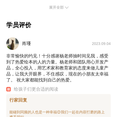
用合适的绘本内容来解答您的育儿困惑；
我作为绘本从业者，见证了她在国内的从无到有，再
展开全部
启发孩子的阅读兴趣，培养阅读好习惯；
到蓬勃发展，受邀全国各地图书馆、早教机构的邀
请，为孩子跟家长做了近百场的讲座。2018年11月，
PS.在选择与我见面前，请把你的问题更具体化。毕
学员评价
专著《故事知道怎么办》在中信出版社出版，2015年
竟一小时的谈话只能解决一个小问题。请把你的问题
7月，专著《孩子成长必读的180本经典图画书》由浙
提前发给我，方便我做更精确的准备，提升见面效
江少儿出版社出版。翻译《大屁孩》等绘本20多部，
担任新闻出版广电总局向青少年推荐的百种图书评
率。期待与你的见面。
肖瑾
2023.09.04
委。现创立爱丽丝绘本研究院，为全国培训绘本讲师
非常愉快的约见！十分感谢杨老师抽时间见我，感受
到了热爱绘本的人的力量。杨老师和团队用心开发产
品，全心投入，用艺术家和教育家的态度来做儿童产
品，让我大开眼界，不住感叹，现在的小朋友太幸福
了。 祝大家都能找到自己的热爱。
给孩子们更合适的阅读
行家回复
能碰到同频的人也是一种幸福😊我们一起在内容打磨的路上