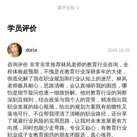
一定要大家挤在一起在限定的时间限定的地点去听
展开全部
课？到底是否能通过互联网使学习更有效，更便捷，
而不仅仅是做一个老师与学生间的简单连线？
一直在路上
学员评价
为了给这些问题找个一个好的答案，也为了让大家能
更有效的学习，我又从一名民办教师变成了一只任劳
任怨的产品汪。庆幸自己有这么一帮伙伴，或许我们
doria
2025.10.15
不是圈儿里最耀眼的，最知名的，但我们努力成为真
正能给用户提供价值的。我们只是希望教育这个事
咨询评价 非常非常推荐林风老师的教育行业咨询，全
儿，能更轻松，更有效一些。
程体验超预期，不愧是在教育行业深耕多年的大佬，
Enjoy your study～欢迎交流。
彻底化解了我在职业规划和行业认知上的迷茫。林风
老师极具耐心，思路清晰，会认真倾听我的困惑，哪
怕是细节疑问也逐一细致拆解。他对教育行业的洞察
深刻且独到，结合政策与我个人的背景，精准指出我
职业发展的核心瓶颈，给出的规划方案既有前瞻性又
落地可行。不仅帮我理清了清晰的职业路径，还分享
了规避行业风险的实用思路，让我对未来发展更有方
向感，同时也能少走弯路。专业又贴心，有教育行业
职业或子女教育困惑的朋友闭眼选，真心推荐。