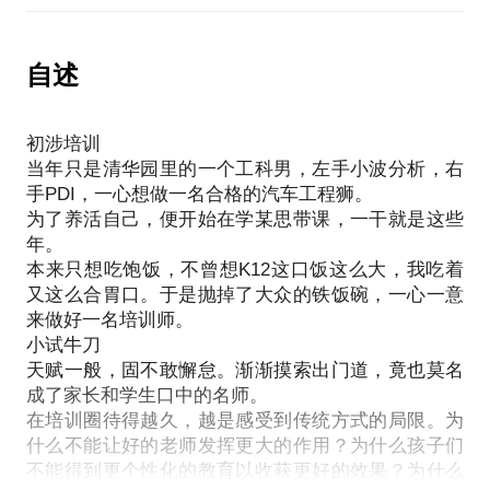
自述
初涉培训
当年只是清华园里的一个工科男，左手小波分析，右
手PDI，一心想做一名合格的汽车工程狮。
为了养活自己，便开始在学某思带课，一干就是这些
年。
本来只想吃饱饭，不曾想K12这口饭这么大，我吃着
又这么合胃口。于是抛掉了大众的铁饭碗，一心一意
来做好一名培训师。
小试牛刀
天赋一般，固不敢懈怠。渐渐摸索出门道，竟也莫名
成了家长和学生口中的名师。
在培训圈待得越久，越是感受到传统方式的局限。为
什么不能让好的老师发挥更大的作用？为什么孩子们
不能得到更个性化的教育以收获更好的效果？为什么