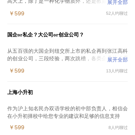
高大上，除了是一种化学物质外，还是教育类专用名
展开全部
词，指代我们的基础教育阶段。孩子从幼儿园到高中
￥599
52人约聊过
毕业，都属于基础教育阶段，是孩子的主要学习阶
段，也是受学生、家长最重视的阶段。
目前国内的K12市场缺口很大，无论是培训行业还是
国企or私企？大公司or创业公司？
一些教育产品都很火爆，尤其是现在的K12在线教
育。国外的在线教育（主要指美国）已经过了内容沉
从五百强的大国企到纽交所上市的私企再到张江高科
淀期，逐步转向筛选期，而我们国内正在处于内容沉
的创业公司，三段经验，两次跳槽，各类企业的酸甜
展开全部
淀区。教学类产品应该如何设计，才能更适合用户特
苦辣尝尽；当时的每次抉择，都希望身边能有一个过
点？在线教育应该怎样寻找更有价值的课程内容？都
￥599
13人约聊过
来人的指点。
是值得我们思考的问题。
如果你初涉职场，或者在校已经为自己的职业做着规
如果你是培训行业小白，不妨，咱们聊聊怎么把课教
划，也许你同样处于类似的两难境地，不知如何抉
好；
上海小升初
择。
如果你是线下机构负责人，不妨，咱们讨论怎么把教
我可以与你分享：
学质量提高；
作为沪上知名民办双语学校的初中部负责人，相信会
每类企业的特点是什么？
如果你是互联网教育产品经理，不妨，咱们谈谈怎么
每类企业适合哪种性格和能力的员工？
希望一次对谈和分享，能给你启发，作出内心的决
￥599
8人约聊过