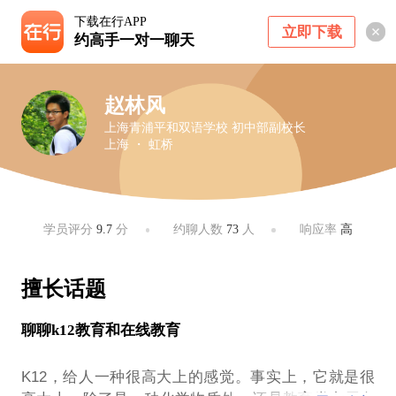
下载在行APP
立即下载
约高手一对一聊天
赵林风
上海青浦平和双语学校 初中部副校长
上海 ・ 虹桥
学员评分
9.7
分
约聊人数
73
人
响应率
高
擅长话题
聊聊k12教育和在线教育
K12，给人一种很高大上的感觉。事实上，它就是很