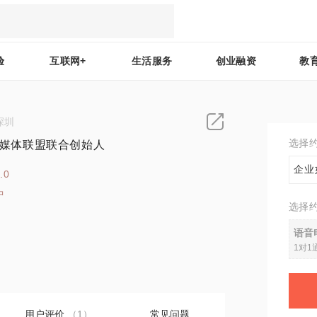
验
互联网+
生活服务
创业融资
教
深圳
选择
a自媒体联盟联合创始人
企业
.0
中
选择
3
语音
1对1
用户评价
（1）
常见问题