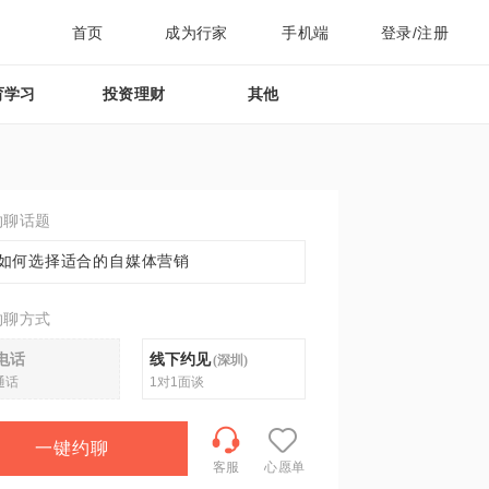
首页
成为行家
手机端
登录/注册
育学习
投资理财
其他
约聊话题
如何选择适合的自媒体营销
约聊方式
电话
线下约见
(
深圳
)
通话
1对1面谈
一键约聊
客服
心愿单