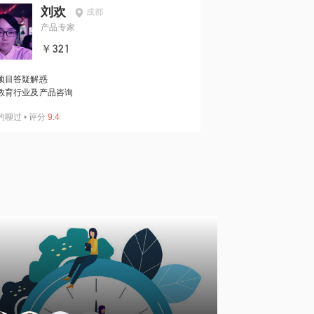
刘欢
成都
产品专家
￥321
项目答疑解惑
教育行业及产品咨询
约聊过
•
评分
9.4