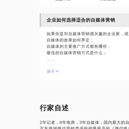
企业如何选择适合的自媒体营销
如果你是对自媒体营销感兴趣的企业家，或
自媒体的效果如何界定；
自媒体的主要推广方式都有哪些；
最佳的自媒体营销方式是什么；
……
我在自媒体领域有近三年的经验，是国内最
展开
方面，能为你提供帮助。
愿意与你交流的内容包括：
目前自媒体主要有哪些；
如何寻找适合你的自媒体；
自媒体的合作方式都有哪些；
自媒体的作用在哪里；
行家自述
有哪些成功的自媒体营销案例。
PS.在选择与我见面前，请把你的问题更
2年记者，8年电商，3年自媒体，国内最大的自
题。请把你的问题提前发给我，方便我做更
京东商城微信营销类书籍销量最高的《微信终
面！