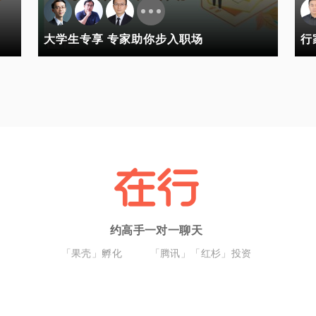
大学生专享 专家助你步入职场
行
约高手一对一聊天
「果壳」孵化
「腾讯」「红杉」投资