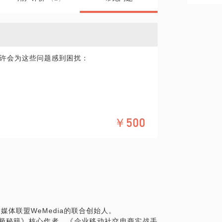
许会为这些问题感到困扰：
大的自媒体联盟的联合创始人。相信在这些
￥500
具体化。毕竟，一小时的谈话只能解决一个小问
媒体联盟WeMedia的联合创始人。
精细的准备，提升见面效率。期待与你的见
极秘籍》核心作者，《企业移动社交电商实战手