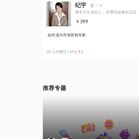
纪宇
上海
睿禾文化创始人，前腾讯战略副总监
￥399
·
如何成为市场营销专家
32
人约聊过
•
评分
9.1
推荐专题