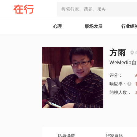
心理
职场发展
行业经
方雨
WeMedi
评分：
9
响应率：
约聊人数：
话题详情
行家自述