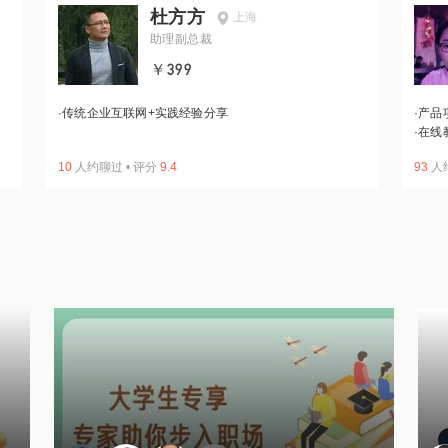
杜方方
上海
助理副总裁
￥399
·
传统企业互联网+实践经验分享
·
产品
·
在线
10
人约聊过
•
评分
9.4
93
人