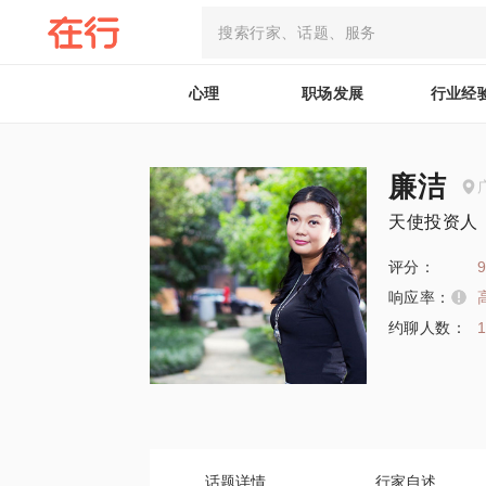
心理
职场发展
行业经
廉洁
天使投资人
评分：
9
响应率：
约聊人数：
话题详情
行家自述