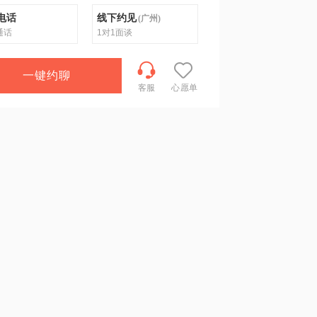
电话
线下约见
(
广州
)
通话
1对1面谈
一键约聊
客服
心愿单