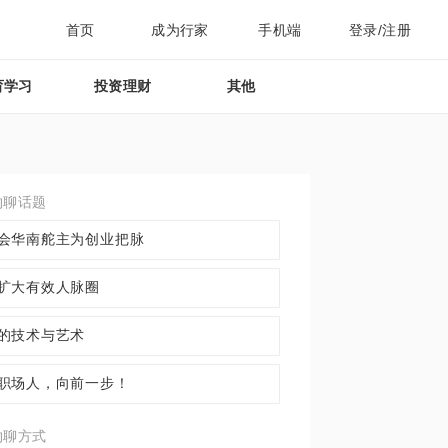
首页
成为行家
手机端
登录/注册
育学习
投资理财
其他
约聊话题
会华南舵主为创业把脉
扩大有效人脉圈
的技术与艺术
职场人，向前一步！
约聊方式