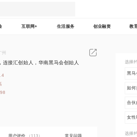
验
互联网+
生活服务
创业融资
教
广州
选择
，连接汇创始人，华南黑马会创始人
黑马
.4
高
如何
198
合伙
女性
选择
用户评价
（113）
常见问题