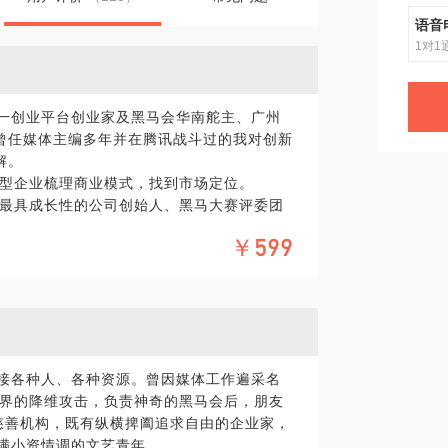
语音
1对1
第一创业平台创业家及黑马会华南舵主、广州
曾任媒体主编多年并在腾讯战斗过的我对创新
解。
型企业梳理商业模式，找到市场定位。
最具成长性的公司创始人、黑马大赛评委团
提升领导能力和成功概率，让你在创业途中
￥599
连接各种人、各种资源。曾因媒体工作遍采名
界的降维攻击，负责神奇的黑马会后，朋友
慈善机构，既有纵横捭阖追求自由的企业家，
充满小资情调的文艺青年。