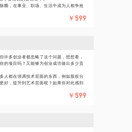
脉圈，在事业、职场、生活中成为人相争抢
￥599
但许多创业者都忽略了这个问题，想想看，
你的项目吗？又能够为创业成功做出多少贡
多人都在强调技术层面的东西，例如股权分
更好，提升到艺术层面呢？如果你对此感到
￥599
案例的研究，结合自己的经历，从合伙人选
业者探讨如何与合伙人走得更长远。