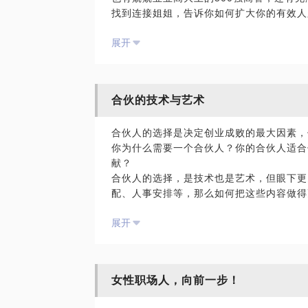
找到连接姐姐，告诉你如何扩大你的有效人
的香饽饽。
展开
合伙的技术与艺术
合伙人的选择是决定创业成败的最大因素，
你为什么需要一个合伙人？你的合伙人适合
献？
合伙人的选择，是技术也是艺术，但眼下更
配、人事安排等，那么如何把这些内容做得
困惑，相信我能够为你提供帮助。
展开
在这个话题中，我将根据对国内外大量创业
择的时机、方法、股权比例等多个维度和创
女性职场人，向前一步！