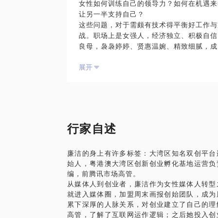
女性如何训练自己的领导力？如何在机遇来
让另一半支持自己？
这些问题，对于需颇有技术得平衡好工作与
战。职场上是女强人，经济独立、积极自信
良母，袅袅婷婷、贤惠温婉、精致细腻，成
经历过职场上的主动出击与意外失控，终于
展开
同时拥有一个幸福家庭，有两个可爱的双胞
量，冲破来自内心或外在的束缚，做有魅力
些经验和方法。
行家自述
廉洁的身上有许多标签：大湾区知名双创平台
始人，粤港澳大湾区创新创业孵化基地运营负
编，前腾讯市场高管。
从媒体人到创业者，廉洁作为女性媒体人转型
就进入媒体圈，加盟周末画报创始团队，成为
累下深厚的人脉关系，对创业建立了自己的理
高管，了解了互联网运作逻辑；之后她投入创