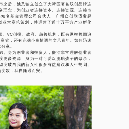
市之后，她又独立创立了大湾区著名双创品牌连
务理念，为创业者连接资本、连接资源、连接市
是知名基金管理公司合伙人，广州众创联盟发起
创业大赛总策划，并运营了近十万平方产业孵化
媒、VC创投、政府、慈善机构，既有纵横捭阖追
强高管，还有充满小资情调的文艺青年。如何迅速
家分享。
独。身为创业者和投资人，廉洁非常理解创业者
接更多资源；身为一对可爱双胞胎孩子的母亲，
望突破自我的新女性很多有益建议和人生规划。
满变数，我自随遇而安。