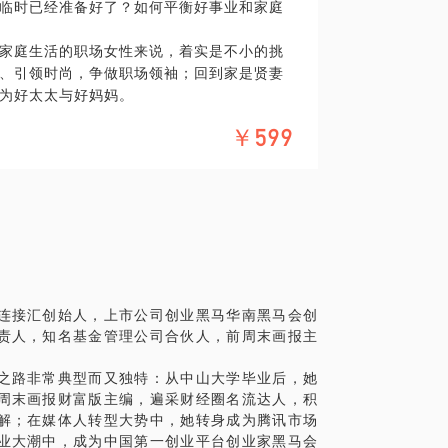
临时已经准备好了？如何平衡好事业和家庭
家庭生活的职场女性来说，着实是不小的挑
、引领时尚，争做职场领袖；回到家是贤妻
为好太太与好妈妈。
闯出一片天，有自己为之骄傲的一份事业；
￥599
胎孩子。关于职业女性如何发挥职场正能
的职场女性，希望能跟女孩们分享自己的一
连接汇创始人，上市公司创业黑马华南黑马会创
责人，知名基金管理公司合伙人，前周末画报主
之路非常典型而又独特：从中山大学毕业后，她
周末画报财富版主编，遍采财经圈名流达人，积
解；在媒体人转型大势中，她转身成为腾讯市场
业大潮中，成为中国第一创业平台创业家黑马会