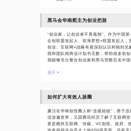
黑马会华南舵主为创业把脉
“创业家，让创业者不再孤独”。作为中国
众创联盟发起人、前海梦想+联盟发起人，
创业、互联网+战略有着深刻认识和独到见
我和团队阅商业计划书无数，帮助很多初创
我能够充分整合创业家和黑马营数百名中国
中近百位最活跃的投资人资源，帮助创业者
展开
更快成长，找到资本、资源和人才。
如何扩大有效人脉圈
廉洁在华南创投圈人称“连接姐姐”，善于
流游遍世界，又因腾讯经历了解了互联网世
更是横跨互联网、传媒、VC创投、政府、
也有兢兢业业高大上的500强高管，还有